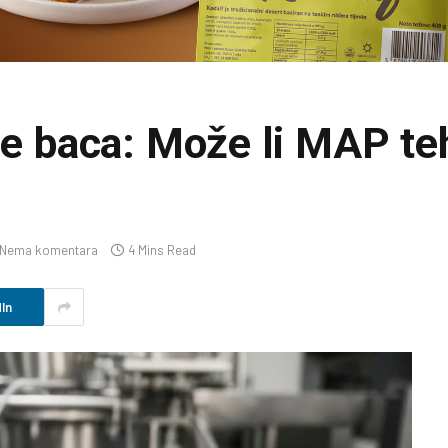
se baca: Može li MAP te
Nema komentara
4 Mins Read
In