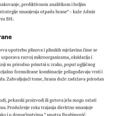
 pakovanje, prediktivnom analitikom i boljim
strategije smanjenja otpada hrane” – kaže Admir
seru BH
.
hrane
a upotrebu plinova i plinskih mješavina čime se
e usporava razvoj mikroorganizama, oksidacija i
oji su prirodno prisutni u zraku, poput ugljičnog
ecijalno formulirane kombinacije prilagođavaju vrsti i
oda. Zahvaljujući tome, hrana duže zadržava prirodan
odi, pekarski proizvodi ili gotova jela mogu ostati
ma. Produženje roka trajanja direktno smanjuje
tako i u domaćinstvima,” smatra Ibrahimović.