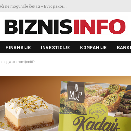
Ministar Forto: Profesionalni vozači ne mogu više čekati – Evropskoj komisiji ponudili smo provodivo rješenje
FINANSIJE
INVESTICIJE
KOMPANIJE
BANK
nologija to promijeniti?