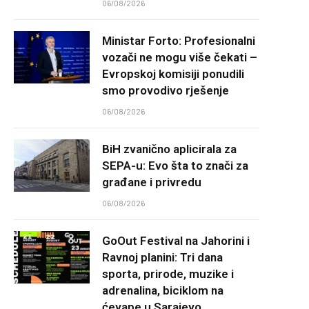
06/08/2026
Ministar Forto: Profesionalni
vozači ne mogu više čekati –
Evropskoj komisiji ponudili
smo provodivo rješenje
06/08/2026
BiH zvanično aplicirala za
SEPA-u: Evo šta to znači za
građane i privredu
06/08/2026
GoOut Festival na Jahorini i
Ravnoj planini: Tri dana
sporta, prirode, muzike i
adrenalina, biciklom na
ćevape u Sarajevo