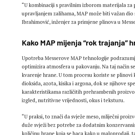
“U kombinaciji s pravilnim izborom materijala za
upravljanjem zalihama, MAP može biti važan dio 
Ibrahimović, inženjer za primjene plinova u Mes
Kako MAP mijenja “rok trajanja” 
Upotreba Messerove MAP tehnologije podrazumjev
optimizira atmosfera u pakovanju. Na taj način s
kvarenje hrane. U tom procesu koriste se plinovi k
dioksida, azota, kisika i argona, dok se njihove sp
karakteristikama različitih prehrambenih proizv
izgled, nutritivne vrijednosti, okus i teksturu.
“U praksi, to znači da svježe meso, mliječni proizv
duže svježi bez potrebe za dodatnim konzervansi
količinu hrane koja se baca kako u maloprodaji, 