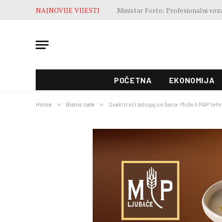
NAJNOVIJE VIJESTI
POČETNA
EKONOMIJA
Home
»
Biznis cafe
»
Svaki treći zalogaj se baca: Može li MAP teh