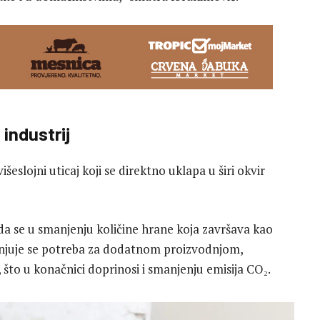
industrij
šeslojni uticaj koji se direktno uklapa u širi okvir
da se u smanjenju količine hrane koja završava kao
njuje se potreba za dodatnom proizvodnjom,
što u konačnici doprinosi i smanjenju emisija CO₂.