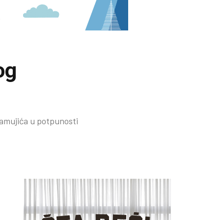
og
tamujića u potpunosti