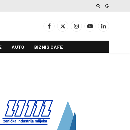
Facebook
X
Instagram
YouTube
LinkedIn
(Twitter)
E
AUTO
BIZNIS CAFE