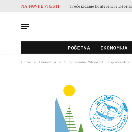
NAJNOVIJE VIJESTI
POČETNA
EKONOMIJA
Home
»
Ekonomija
»
Sud presudio: Milioni KM Energoinvestu zbo