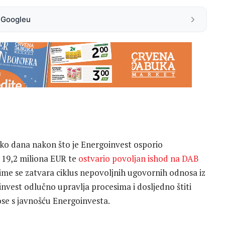
a Googleu
iko dana nakon što je Energoinvest osporio
19,2 miliona EUR te
ostvario povoljan ishod na DAB
ime se zatvara ciklus nepovoljnih ugovornih odnosa iz
vest odlučno upravlja procesima i dosljedno štiti
ose s javnošću Energoinvesta.