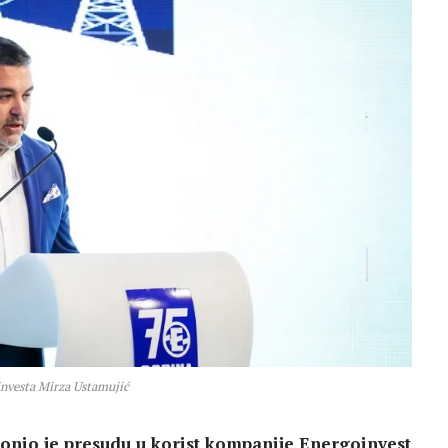
investa Mirza Ustamujić
donio je presudu u korist kompanije Energoinvest