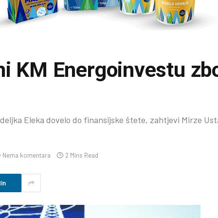
oni KM Energoinvestu zb
ljka Eleka dovelo do finansijske štete, zahtjevi Mirze Us
Nema komentara
2 Mins Read
In