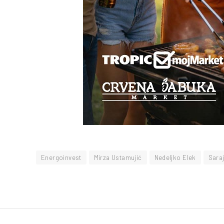
Energoinvest
Mirza Ustamujić
Nedeljko Elek
Sara