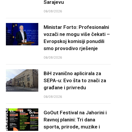
Sarajevu
06/08/2026
Ministar Forto: Profesionalni
vozači ne mogu više čekati –
Evropskoj komisiji ponudili
smo provodivo rješenje
06/08/2026
BiH zvanično aplicirala za
SEPA-u: Evo šta to znači za
građane i privredu
06/08/2026
GoOut Festival na Jahorini i
Ravnoj planini: Tri dana
sporta, prirode, muzike i