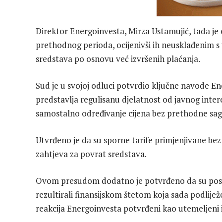
Direktor Energoinvesta, Mirza Ustamujić, tada je 
prethodnog perioda, ocijenivši ih neusklađenim s
sredstava po osnovu već izvršenih plaćanja.
Sud je u svojoj odluci potvrdio ključne navode En
predstavlja regulisanu djelatnost od javnog inte
samostalno određivanje cijena bez prethodne sag
Utvrđeno je da su sporne tarife primjenjivane b
zahtjeva za povrat sredstava.
Ovom presudom dodatno je potvrđeno da su pos
rezultirali finansijskom štetom koja sada podlije
reakcija Energoinvesta potvrđeni kao utemeljeni 