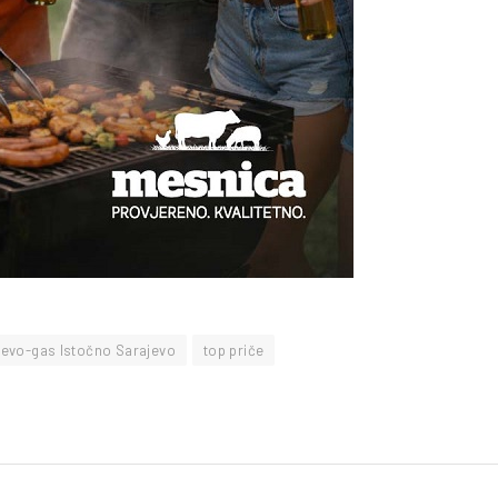
jevo-gas Istočno Sarajevo
top priče