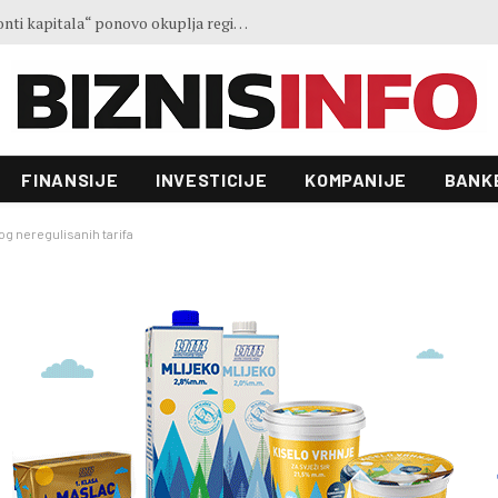
Ministar Forto: Profesionalni vozači ne mogu više čekati – Evropskoj komisiji ponudili smo provodivo rješenje
FINANSIJE
INVESTICIJE
KOMPANIJE
BANK
g neregulisanih tarifa