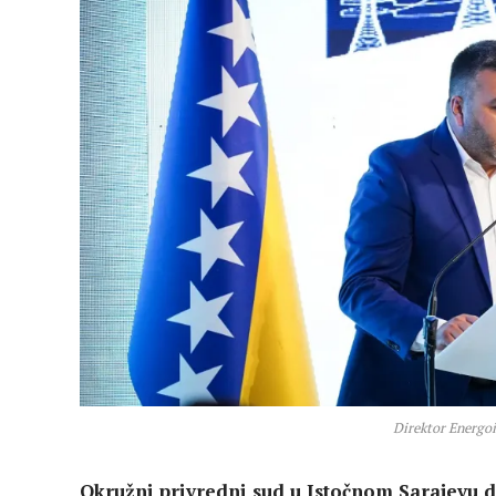
Direktor Energo
Okružni privredni sud u Istočnom Sarajevu 