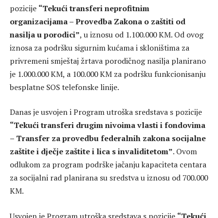
pozicije
“Tekući transferi neprofitnim
organizacijama – Provedba Zakona o zaštiti od
nasilja u porodici”
, u iznosu od 1.100.000 KM. Od ovog
iznosa za podršku sigurnim kućama i skloništima za
privremeni smještaj žrtava porodičnog nasilja planirano
je 1.000.000 KM, a 100.000 KM za podršku funkcionisanju
besplatne SOS telefonske linije.
Danas je usvojen i Program utroška sredstava s pozicije
“Tekući transferi drugim nivoima vlasti i fondovima
– Transfer za provedbu federalnih zakona socijalne
zaštite i dječje zaštite i lica s invaliditetom”
. Ovom
odlukom za program podrške jačanju kapaciteta centara
za socijalni rad planirana su sredstva u iznosu od 700.000
KM.
Usvojen je Program utroška sredstava s pozicije
“Tekući