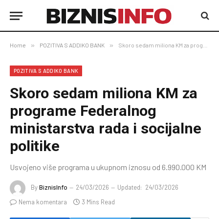
Home
»
POZITIVA S ADDIKO BANK
»
Skoro sedam miliona KM za programe Federalnog ministarstva rada i socijalne politike
POZITIVA S ADDIKO BANK
Skoro sedam miliona KM za
programe Federalnog
ministarstva rada i socijalne
politike
Usvojeno više programa u ukupnom iznosu od 6.990.000 KM
By
BiznisInfo
24/03/2026
Updated:
24/03/2026
Nema komentara
3 Mins Read