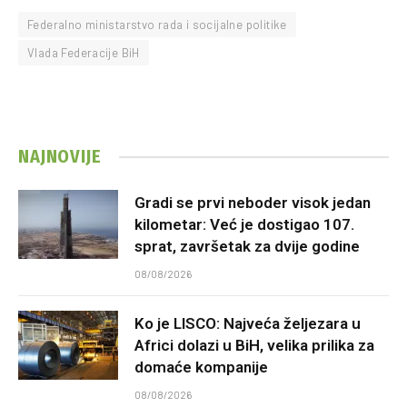
Federalno ministarstvo rada i socijalne politike
Vlada Federacije BiH
NAJNOVIJE
Gradi se prvi neboder visok jedan
kilometar: Već je dostigao 107.
sprat, završetak za dvije godine
08/08/2026
Ko je LISCO: Najveća željezara u
Africi dolazi u BiH, velika prilika za
domaće kompanije
08/08/2026