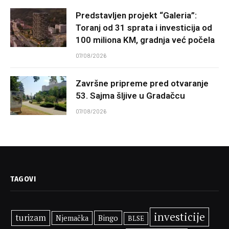
Predstavljen projekt “Galeria”:
Toranj od 31 sprata i investicija od
100 miliona KM, gradnja već počela
07/08/2026
Završne pripreme pred otvaranje
53. Sajma šljive u Gradačcu
07/08/2026
TAGOVI
investicije
turizam
Bingo
Njemačka
BLSE