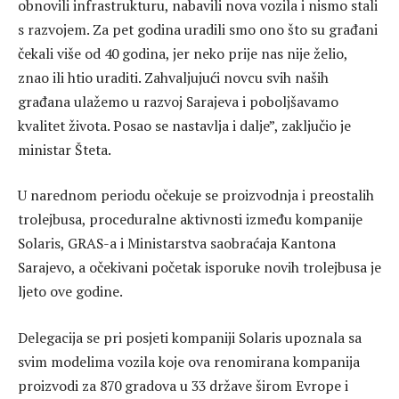
obnovili infrastrukturu, nabavili nova vozila i nismo stali
s razvojem. Za pet godina uradili smo ono što su građani
čekali više od 40 godina, jer neko prije nas nije želio,
znao ili htio uraditi. Zahvaljujući novcu svih naših
građana ulažemo u razvoj Sarajeva i poboljšavamo
kvalitet života. Posao se nastavlja i dalje”, zaključio je
ministar Šteta.
U narednom periodu očekuje se proizvodnja i preostalih
trolejbusa, proceduralne aktivnosti između kompanije
Solaris, GRAS-a i Ministarstva saobraćaja Kantona
Sarajevo, a očekivani početak isporuke novih trolejbusa je
ljeto ove godine.
Delegacija se pri posjeti kompaniji Solaris upoznala sa
svim modelima vozila koje ova renomirana kompanija
proizvodi za 870 gradova u 33 države širom Evrope i