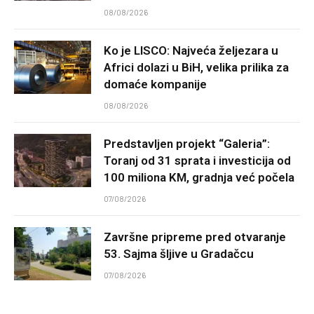
08/08/2026
Ko je LISCO: Najveća željezara u
Africi dolazi u BiH, velika prilika za
domaće kompanije
08/08/2026
Predstavljen projekt “Galeria”:
Toranj od 31 sprata i investicija od
100 miliona KM, gradnja već počela
07/08/2026
Završne pripreme pred otvaranje
53. Sajma šljive u Gradačcu
07/08/2026