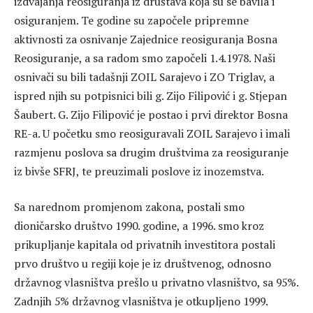
izdvajanja reosiguranja iz društava koja su se bavila i
osiguranjem. Te godine su započele pripremne
aktivnosti za osnivanje Zajednice reosiguranja Bosna
Reosiguranje, a sa radom smo započeli 1.4.1978. Naši
osnivači su bili tadašnji ZOIL Sarajevo i ZO Triglav, a
ispred njih su potpisnici bili g. Zijo Filipović i g. Stjepan
Šaubert. G. Zijo Filipović je postao i prvi direktor Bosna
RE-a. U početku smo reosiguravali ZOIL Sarajevo i imali
razmjenu poslova sa drugim društvima za reosiguranje
iz bivše SFRJ, te preuzimali poslove iz inozemstva.
Sa narednom promjenom zakona, postali smo
dioničarsko društvo 1990. godine, a 1996. smo kroz
prikupljanje kapitala od privatnih investitora postali
prvo društvo u regiji koje je iz društvenog, odnosno
državnog vlasništva prešlo u privatno vlasništvo, sa 95%.
Zadnjih 5% državnog vlasništva je otkupljeno 1999.