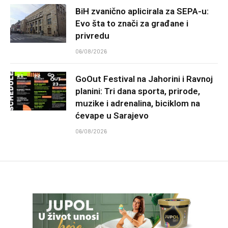
BiH zvanično aplicirala za SEPA-u:
Evo šta to znači za građane i
privredu
06/08/2026
GoOut Festival na Jahorini i Ravnoj
planini: Tri dana sporta, prirode,
muzike i adrenalina, biciklom na
ćevape u Sarajevo
06/08/2026