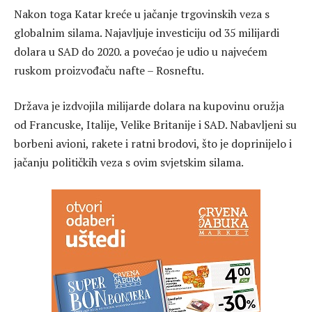
Nakon toga Katar kreće u jačanje trgovinskih veza s
globalnim silama. Najavljuje investiciju od 35 milijardi
dolara u SAD do 2020. a povećao je udio u najvećem
ruskom proizvođaču nafte – Rosneftu.
Država je izdvojila milijarde dolara na kupovinu oružja
od Francuske, Italije, Velike Britanije i SAD. Nabavljeni su
borbeni avioni, rakete i ratni brodovi, što je doprinijelo i
jačanju političkih veza s ovim svjetskim silama.