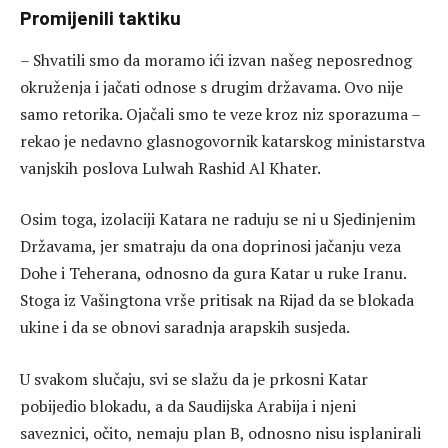
Promijenili taktiku
– Shvatili smo da moramo ići izvan našeg neposrednog
okruženja i jačati odnose s drugim državama. Ovo nije
samo retorika. Ojačali smo te veze kroz niz sporazuma –
rekao je nedavno glasnogovornik katarskog ministarstva
vanjskih poslova Lulwah Rashid Al Khater.
Osim toga, izolaciji Katara ne raduju se ni u Sjedinjenim
Državama, jer smatraju da ona doprinosi jačanju veza
Dohe i Teherana, odnosno da gura Katar u ruke Iranu.
Stoga iz Vašingtona vrše pritisak na Rijad da se blokada
ukine i da se obnovi saradnja arapskih susjeda.
U svakom slučaju, svi se slažu da je prkosni Katar
pobijedio blokadu, a da Saudijska Arabija i njeni
saveznici, očito, nemaju plan B, odnosno nisu isplanirali