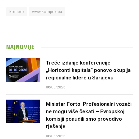
kompex
www.kompex.ba
NAJNOVIJE
Treće izdanje konferencije
„Horizonti kapitala“ ponovo okuplja
regionalne lidere u Sarajevu
06/08/2026
Ministar Forto: Profesionalni vozači
ne mogu više čekati – Evropskoj
komisiji ponudili smo provodivo
rješenje
06/08/2026