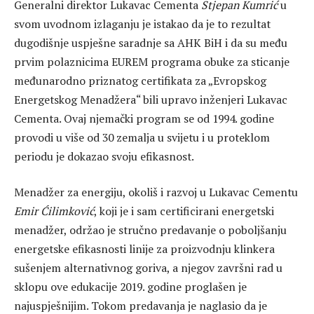
Generalni direktor Lukavac Cementa
Stjepan Kumrić
u
svom uvodnom izlaganju je istakao da je to rezultat
dugodišnje uspješne saradnje sa AHK BiH i da su među
prvim polaznicima EUREM programa obuke za sticanje
međunarodno priznatog certifikata za „Evropskog
Energetskog Menadžera“ bili upravo inženjeri Lukavac
Cementa. Ovaj njemački program se od 1994. godine
provodi u više od 30 zemalja u svijetu i u proteklom
periodu je dokazao svoju efikasnost.
Menadžer za energiju, okoliš i razvoj u Lukavac Cementu
Emir Ćilimković
, koji je i sam certificirani energetski
menadžer, održao je stručno predavanje o poboljšanju
energetske efikasnosti linije za proizvodnju klinkera
sušenjem alternativnog goriva, a njegov završni rad u
sklopu ove edukacije 2019. godine proglašen je
najuspješnijim. Tokom predavanja je naglasio da je