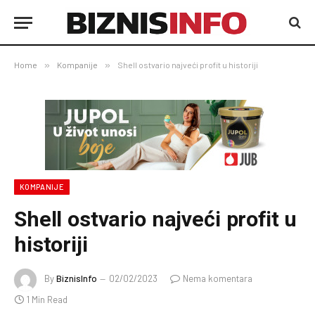
Home
»
Kompanije
»
Shell ostvario najveći profit u historiji
KOMPANIJE
Shell ostvario najveći profit u
historiji
By
BiznisInfo
02/02/2023
Nema komentara
1 Min Read