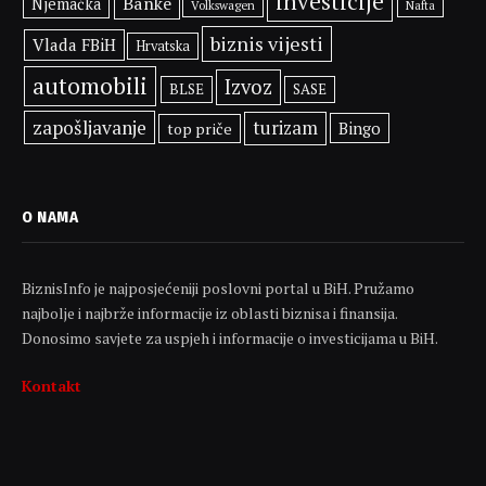
investicije
Banke
Njemačka
Volkswagen
Nafta
biznis vijesti
Vlada FBiH
Hrvatska
automobili
Izvoz
BLSE
SASE
zapošljavanje
turizam
Bingo
top priče
O NAMA
BiznisInfo je najposjećeniji poslovni portal u BiH. Pružamo
najbolje i najbrže informacije iz oblasti biznisa i finansija.
Donosimo savjete za uspjeh i informacije o investicijama u BiH.
Kontakt