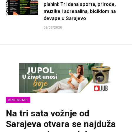
planini: Tri dana sporta, prirode,
muzike i adrenalina, biciklom na
ćevape u Sarajevo
06/08/2026
BIZNIS CAFE
Na tri sata vožnje od
Sarajeva otvara se najduža