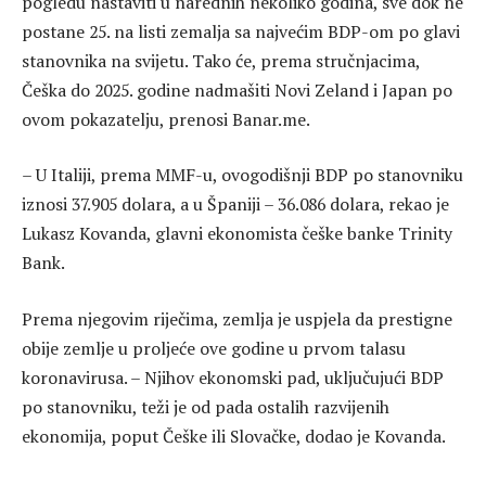
pogledu nastaviti u narednih nekoliko godina, sve dok ne
postane 25. na listi zemalja sa najvećim BDP-om po glavi
stanovnika na svijetu. Tako će, prema stručnjacima,
Češka do 2025. godine nadmašiti Novi Zeland i Japan po
ovom pokazatelju, prenosi Banar.me.
– U Italiji, prema MMF-u, ovogodišnji BDP po stanovniku
iznosi 37.905 dolara, a u Španiji – 36.086 dolara, rekao je
Lukasz Kovanda, glavni ekonomista češke banke Trinity
Bank.
Prema njegovim riječima, zemlja je uspjela da prestigne
obije zemlje u proljeće ove godine u prvom talasu
koronavirusa. – Njihov ekonomski pad, uključujući BDP
po stanovniku, teži je od pada ostalih razvijenih
ekonomija, poput Češke ili Slovačke, dodao je Kovanda.