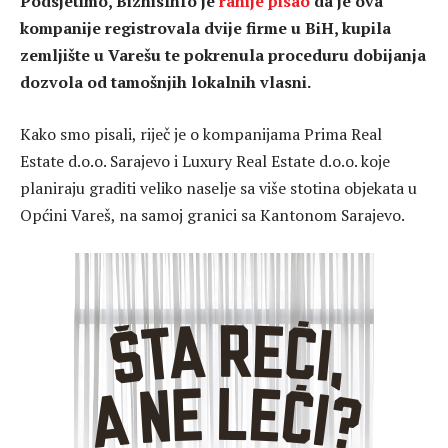
Podsjetimo, BiznisInfo je
ranije pisao
da je ova
kompanije registrovala dvije firme u BiH, kupila
zemljište u Varešu te pokrenula proceduru dobijanja
dozvola od tamošnjih lokalnih vlasni.
Kako smo pisali, riječ je o kompanijama Prima Real
Estate d.o.o. Sarajevo i Luxury Real Estate d.o.o. koje
planiraju graditi veliko naselje sa više stotina objekata u
Općini Vareš, na samoj granici sa Kantonom Sarajevo.