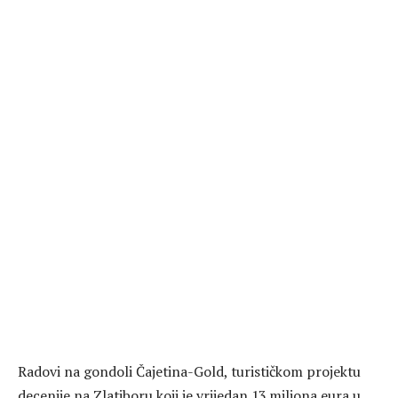
Radovi na gondoli Čajetina-Gold, turističkom projektu
decenije na Zlatiboru koji je vrijedan 13 miliona eura u