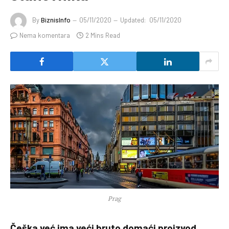
By
BiznisInfo
05/11/2020
Updated:
05/11/2020
Nema komentara
2 Mins Read
Prag
Češka već ima veći bruto domaći proizvod