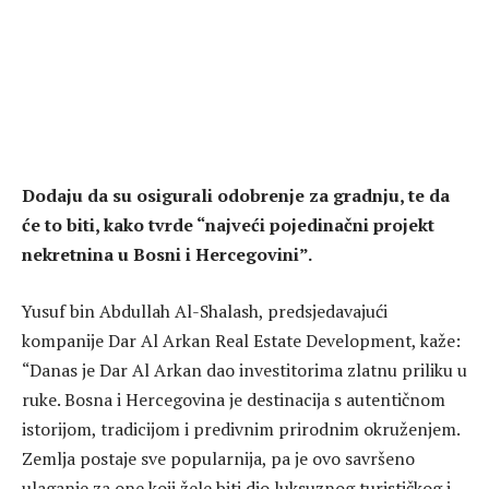
Dodaju da su osigurali odobrenje za gradnju, te da
će to biti, kako tvrde “najveći pojedinačni projekt
nekretnina u Bosni i Hercegovini”.
Yusuf bin Abdullah Al-Shalash, predsjedavajući
kompanije Dar Al Arkan Real Estate Development, kaže:
“Danas je Dar Al Arkan dao investitorima zlatnu priliku u
ruke. Bosna i Hercegovina je destinacija s autentičnom
istorijom, tradicijom i predivnim prirodnim okruženjem.
Zemlja postaje sve popularnija, pa je ovo savršeno
ulaganje za one koji žele biti dio luksuznog turističkog i