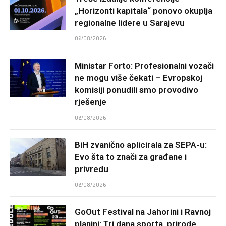
„Horizonti kapitala“ ponovo okuplja
regionalne lidere u Sarajevu
06/08/2026
Ministar Forto: Profesionalni vozači
ne mogu više čekati – Evropskoj
komisiji ponudili smo provodivo
rješenje
06/08/2026
BiH zvanično aplicirala za SEPA-u:
Evo šta to znači za građane i
privredu
06/08/2026
GoOut Festival na Jahorini i Ravnoj
planini: Tri dana sporta, prirode,