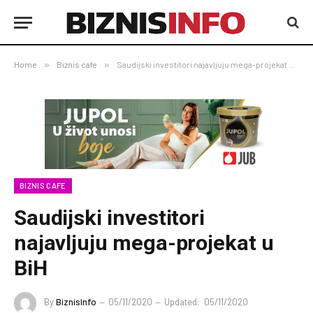
Home
»
Biznis cafe
»
Saudijski investitori najavljuju mega-projekat u BiH
BIZNIS CAFE
Saudijski investitori
najavljuju mega-projekat u
BiH
By
BiznisInfo
05/11/2020
Updated:
05/11/2020