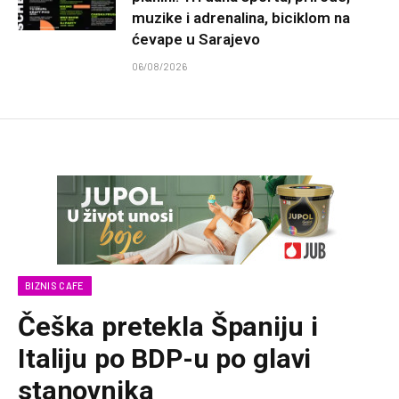
muzike i adrenalina, biciklom na
ćevape u Sarajevo
06/08/2026
BIZNIS CAFE
Češka pretekla Španiju i
Italiju po BDP-u po glavi
stanovnika