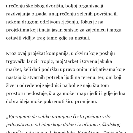
uređenju školskog dvorišta, boljoj organizaciji
razdvajanja otpada, unapređenju zelenih površina ili
nekom drugom održivom rješenju, fokus je na
projektima koji imaju jasan smisao za zajednicu i mogu
ostaviti vidljiv trag tamo gdje su nastali.
Kroz ovaj projekat kompanija, u okviru koje posluju
trgovački lanci Tropic, mojMarket i Crvena jabuka
market, želi dati podršku upravo onim inicijativama koje
nastaju iz stvarnih potreba ljudi na terenu. Jer, oni koji
žive u određenoj zajednici najbolje znaju šta tom
prostoru nedostaje, šta ga može unaprijediti i gdje jedna
dobra ideja može pokrenuti širu promjenu.
„Vjerujemo da velike promjene često počinju vrlo
jednostavno: od ideje koja dolazi iz učionice, školskog
dvorišta, udruženja ili komšiluka. Projektom „Tvoja ideja