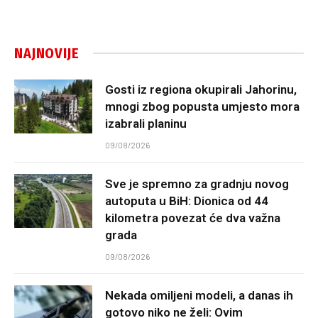
NAJNOVIJE
Gosti iz regiona okupirali Jahorinu,
mnogi zbog popusta umjesto mora
izabrali planinu
09/08/2026
Sve je spremno za gradnju novog
autoputa u BiH: Dionica od 44
kilometra povezat će dva važna
grada
09/08/2026
Nekada omiljeni modeli, a danas ih
gotovo niko ne želi: Ovim