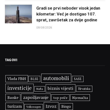
Gradi se prvi neboder visok jedan
kilometar: Već je dostigao 107.
sprat, završetak za dvije godine
08/08/2026
TAGOVI
automobili
Vlada FBiH
BLSE
SASE
investicije
biznis vijesti
Hrvatska
Nafta
zapošljavanje
Banke
top priče
Njemačka
Izvoz
turizam
Bingo
Volkswagen