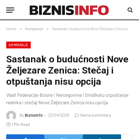
Home
»
Kompanije
»
Sastanak o budućnosti Nove Željezare Zenica: Stečaj i otpuštanja nisu opcija
KOMPANIJE
Sastanak o budućnosti Nove
Željezare Zenica: Stečaj i
otpuštanja nisu opcija
Vladi Federacije Bosne i Hercegovine i Sindikatu otpuštanje
radnika i stečaj Nove Željezare Zenica nisu opcija
By
BiznisInfo
22/04/2026
Nema komentara
1 Min Read