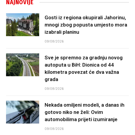
NAJNOVIJE
Gosti iz regiona okupirali Jahorinu,
mnogi zbog popusta umjesto mora
izabrali planinu
09/08/2026
Sve je spremno za gradnju novog
autoputa u BiH: Dionica od 44
kilometra povezat će dva važna
grada
09/08/2026
Nekada omiljeni modeli, a danas ih
gotovo niko ne želi: Ovim
automobilima prijeti izumiranje
09/08/2026