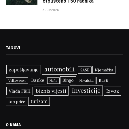
otpušteno 150 radnika
31/07/2026
TAGOVI
automobili
zapošljavanje
Njemačka
SASE
Banke
Bingo
BLSE
Hrvatska
Volkswagen
Nafta
investicije
biznis vijesti
Izvoz
Vlada FBiH
turizam
top priče
O NAMA