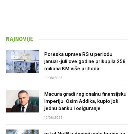
NAJNOVIJE
Poreska uprava RS u periodu
januar-juli ove godine prikupila 258
miliona KM više prihoda
10/08/2026
Macura gradi regionalnu finansijsku
imperiju: Osim Addika, kupio još
jednu banku i osiguranje
10/08/2026
m:tel NetBiz donosi veće brzine za