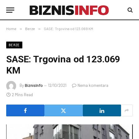
Home
»
Berze
»
SASE: Trgovina od 123.069 KM
BERZE
SASE: Trgovina od 123.069
KM
By
BiznisInfo
12/10/2021
Nema komentara
2 Mins Read