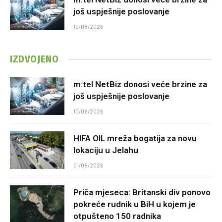
još uspješnije poslovanje
10/08/2026
IZDVOJENO
m:tel NetBiz donosi veće brzine za
još uspješnije poslovanje
10/08/2026
HIFA OIL mreža bogatija za novu
lokaciju u Jelahu
01/08/2026
Priča mjeseca: Britanski div ponovo
pokreće rudnik u BiH u kojem je
otpušteno 150 radnika