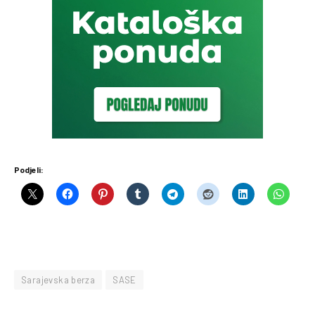
Podjeli:
Sarajevska berza
SASE