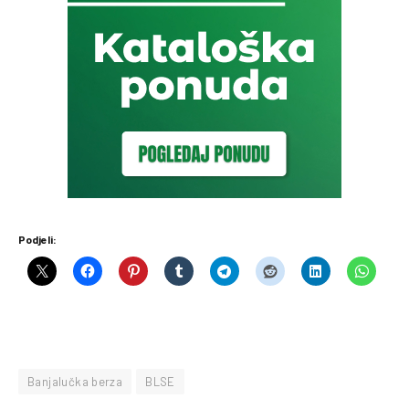
Podjeli:
Banjalučka berza
BLSE