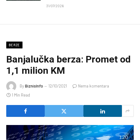
31/07/2026
BERZE
Banjalučka berza: Promet od
1,1 milion KM
By
BiznisInfo
12/10/2021
Nema komentara
1 Min Read