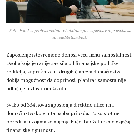
Foto: Fond za profesionalnu rehabilitaciju i zapošljavanje osoba sa
invaliditetom FBiH
Zaposlenje istovremeno donosi veću ličnu samostalnost.
Osoba koja je ranije zavisila od finansijske podrške
roditelja, supružnika ili drugih članova domaćinstva
dobija mogućnost da doprinosi, planira i samostalnije
odlučuje o vlastitom životu.
Svako od 334 nova zaposlenja direktno utiče i na
domaćinstvo kojem ta osoba pripada. To su stotine
porodica u kojima se mijenja kućni budžet i raste osjećaj
finansijske sigurnosti.