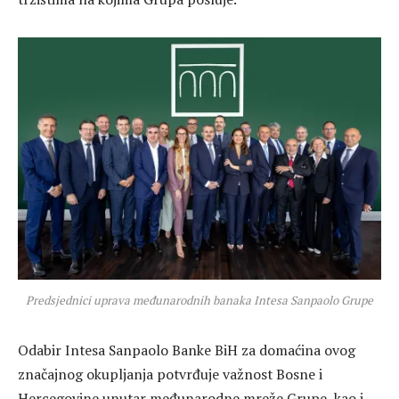
Predsjednici uprava međunarodnih banaka Intesa Sanpaolo Grupe
Odabir Intesa Sanpaolo Banke BiH za domaćina ovog
značajnog okupljanja potvrđuje važnost Bosne i
Hercegovine unutar međunarodne mreže Grupe, kao i