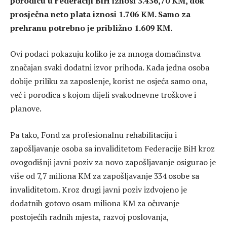
porodicu u Federaciji BiH iznosi 3.436,70 KM, dok
prosječna neto plata iznosi 1.706 KM. Samo za
prehranu potrebno je približno 1.609 KM.
Ovi podaci pokazuju koliko je za mnoga domaćinstva
značajan svaki dodatni izvor prihoda. Kada jedna osoba
dobije priliku za zaposlenje, korist ne osjeća samo ona,
već i porodica s kojom dijeli svakodnevne troškove i
planove.
Pa tako, Fond za profesionalnu rehabilitaciju i
zapošljavanje osoba sa invaliditetom Federacije BiH kroz
ovogodišnji javni poziv za novo zapošljavanje osigurao je
više od 7,7 miliona KM za zapošljavanje 334 osobe sa
invaliditetom. Kroz drugi javni poziv izdvojeno je
dodatnih gotovo osam miliona KM za očuvanje
postojećih radnih mjesta, razvoj poslovanja,