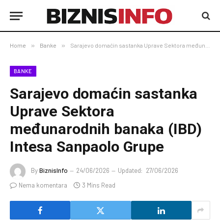
Home
»
Banke
»
Sarajevo domaćin sastanka Uprave Sektora međunarodnih banaka (IBD) Intesa Sanpaolo Grupe
BANKE
Sarajevo domaćin sastanka
Uprave Sektora
međunarodnih banaka (IBD)
Intesa Sanpaolo Grupe
By
BiznisInfo
24/06/2026
Updated:
27/06/2026
Nema komentara
3 Mins Read