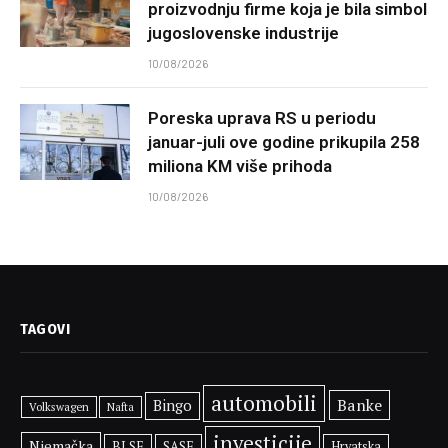
proizvodnju firme koja je bila simbol
jugoslovenske industrije
10/08/2026
Poreska uprava RS u periodu
januar-juli ove godine prikupila 258
miliona KM više prihoda
10/08/2026
TAGOVI
automobili
Banke
Bingo
Volkswagen
Nafta
investicije
Njemačka
BLSE
SASE
Hrvatska