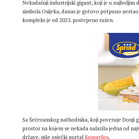
Nekadašnji industrijski gigant, koji je u najbolji
simbola Osijeka, danas je gotovo potpuno nestao. 
kompleks je od 2023. postepeno rušen.
Sa Šećeranskog nathodnika, koji povezuje Donji gr
prostor na kojem se nekada nalazila jedna od najv
države, piše osječki portal
Komarilos
.