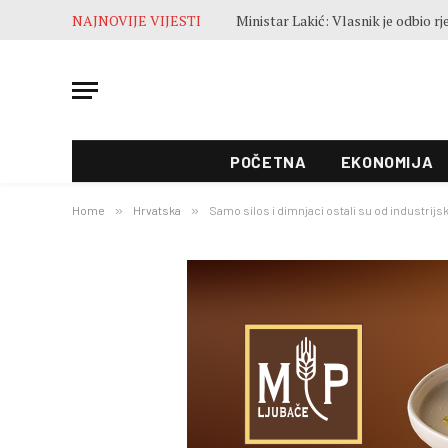
NAJNOVIJE VIJESTI
POČETNA
EKONOMIJA
Home
»
Hrvatska
»
Samo silos i dimnjaci ostali su od industrijsk