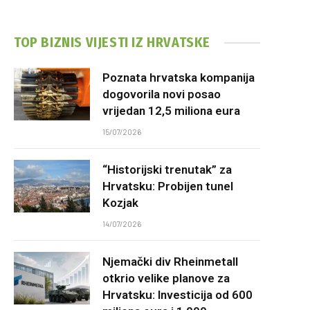
TOP BIZNIS VIJESTI IZ HRVATSKE
Poznata hrvatska kompanija
dogovorila novi posao
vrijedan 12,5 miliona eura
15/07/2026
“Historijski trenutak” za
Hrvatsku: Probijen tunel
Kozjak
14/07/2026
Njemački div Rheinmetall
otkrio velike planove za
Hrvatsku: Investicija od 600