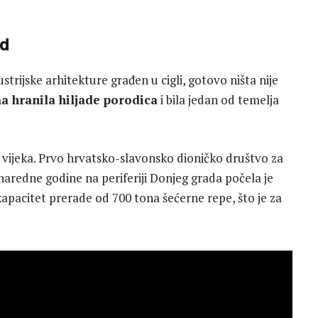
ad
ustrijske arhitekture građen u cigli, gotovo ništa nije
a hranila hiljade porodica
i bila jedan od temelja
. vijeka. Prvo hrvatsko-slavonsko dioničko društvo za
 naredne godine na periferiji Donjeg grada počela je
kapacitet prerade od 700 tona šećerne repe, što je za