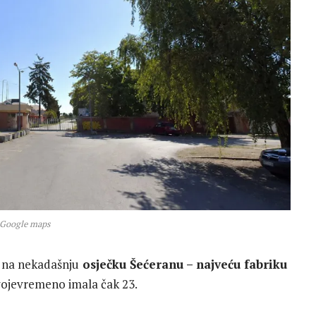
 Google maps
u na nekadašnju
osječku Šećeranu – najveću fabriku
svojevremeno imala čak 23.