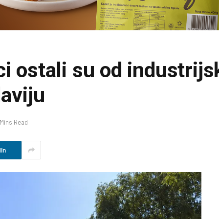
i ostali su od industrij
laviju
 Mins Read
In