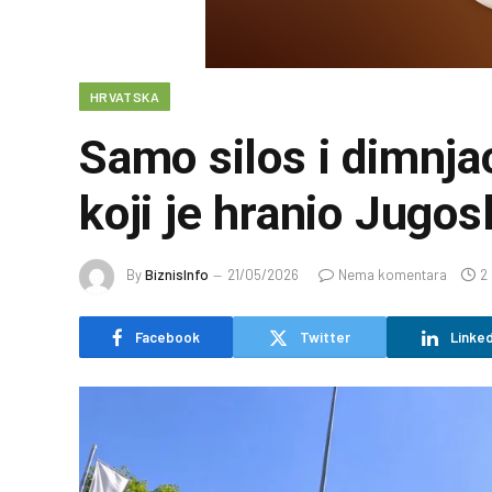
HRVATSKA
Samo silos i dimnjac
koji je hranio Jugos
By
BiznisInfo
21/05/2026
Nema komentara
2
Facebook
Twitter
Linked