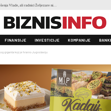
Ministar Lakić: Vlasnik je odbio rješenja Vlade, ali radnici Željezare nisu ostavljeni
FINANSIJE
INVESTICIJE
KOMPANIJE
BANK
og giganta koji je hranio Jugoslaviju