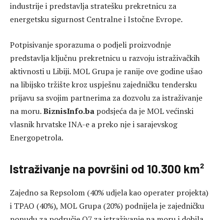
industrije i predstavlja stratešku prekretnicu za
energetsku sigurnost Centralne i Istočne Evrope.
Potpisivanje sporazuma o podjeli proizvodnje
predstavlja ključnu prekretnicu u razvoju istraživačkih
aktivnosti u Libiji. MOL Grupa je ranije ove godine ušao
na libijsko tržište kroz uspješnu zajedničku tendersku
prijavu sa svojim partnerima za dozvolu za istraživanje
na moru.
BiznisInfo.ba
podsjeća da je MOL većinski
vlasnik hrvatske INA-e a preko nje i sarajevskog
Energopetrola.
Istraživanje na površini od 10.300 km²
Zajedno sa Repsolom (40% udjela kao operater projekta)
i TPAO (40%), MOL Grupa (20%) podnijela je zajedničku
ponudu za područje O7 za istraživanje na moru i dobila