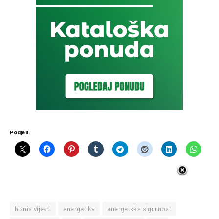
Podjeli:
biznis vijesti
energetika
energetska sigurnost