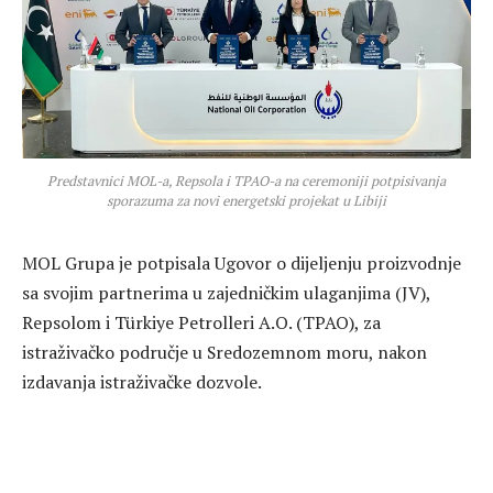
Predstavnici MOL-a, Repsola i TPAO-a na ceremoniji potpisivanja
sporazuma za novi energetski projekat u Libiji
MOL Grupa je potpisala Ugovor o dijeljenju proizvodnje
sa svojim partnerima u zajedničkim ulaganjima (JV),
Repsolom i Türkiye Petrolleri A.O. (TPAO), za
istraživačko područje u Sredozemnom moru, nakon
izdavanja istraživačke dozvole.