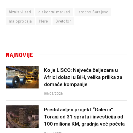
biznis vijesti
diskontni marketi
Istočno Sarajevo
maloprodaja
Mere
Svetofor
NAJNOVIJE
Ko je LISCO: Najveća željezara u
Africi dolazi u BiH, velika prilika za
domaće kompanije
08/08/2026
Predstavljen projekt “Galeria”:
Toranj od 31 sprata i investicija od
100 miliona KM, gradnja već počela
07/08/2026