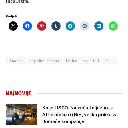
Inca Digital.
Podjeli:
Binance
digitalna imovina
Fortune Crypto 100
Yi He
NAJNOVIJE
Ko je LISCO: Najveća željezara u
Africi dolazi u BiH, velika prilika za
domaće kompanije