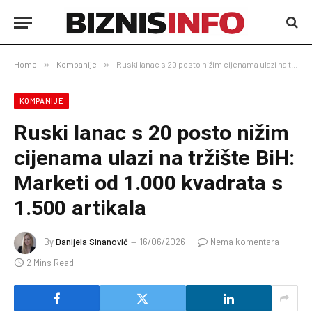
Home
»
Kompanije
»
Ruski lanac s 20 posto nižim cijenama ulazi na tržište BiH: Marketi od 1.000 kvadrata s 1.500 artikala
KOMPANIJE
Ruski lanac s 20 posto nižim
cijenama ulazi na tržište BiH:
Marketi od 1.000 kvadrata s
1.500 artikala
By
Danijela Sinanović
16/06/2026
Nema komentara
2 Mins Read