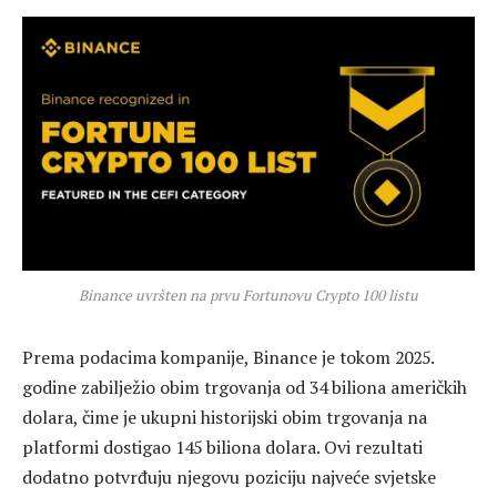
Binance uvršten na prvu Fortunovu Crypto 100 listu
Prema podacima kompanije, Binance je tokom 2025.
godine zabilježio obim trgovanja od 34 biliona američkih
dolara, čime je ukupni historijski obim trgovanja na
platformi dostigao 145 biliona dolara. Ovi rezultati
dodatno potvrđuju njegovu poziciju najveće svjetske