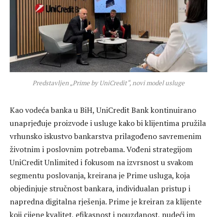
Predstavljen „Prime by UniCredit“, novi model usluge
Kao vodeća banka u BiH, UniCredit Bank kontinuirano
unaprjeđuje proizvode i usluge kako bi klijentima pružila
vrhunsko iskustvo bankarstva prilagođeno savremenim
životnim i poslovnim potrebama. Vođeni strategijom
UniCredit Unlimited i fokusom na izvrsnost u svakom
segmentu poslovanja, kreirana je Prime usluga, koja
objedinjuje stručnost bankara, individualan pristup i
napredna digitalna rješenja. Prime je kreiran za klijente
koji cijene kvalitet, efikasnost i pouzdanost, nudeći im