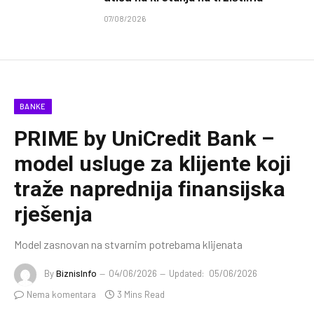
07/08/2026
BANKE
PRIME by UniCredit Bank –
model usluge za klijente koji
traže naprednija finansijska
rješenja
Model zasnovan na stvarnim potrebama klijenata
By
BiznisInfo
04/06/2026
Updated:
05/06/2026
Nema komentara
3 Mins Read