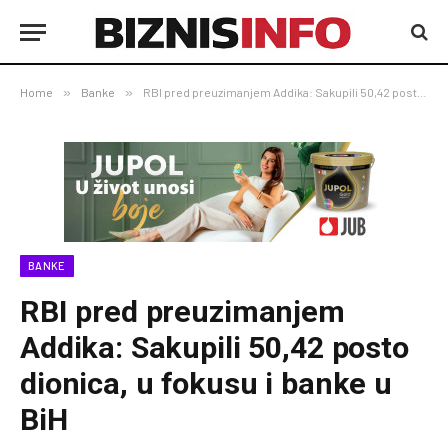
Home
»
Banke
»
RBI pred preuzimanjem Addika: Sakupili 50,42 posto dionica, u fokusu i banke u BiH
BANKE
RBI pred preuzimanjem
Addika: Sakupili 50,42 posto
dionica, u fokusu i banke u
BiH