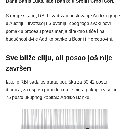
Bank Banja Luka, kao i banke u Srbiji i Crnoj Gori.
S druge strane, RBI bi zadržao poslovanje Addiko grupe
u Austriji, Hrvatskoj i Sloveniji.
Zbog toga svaki novi
pomak u procesu preuzimanja direktno utiče i na
budućnost dvije Addiko banke u Bosni i Hercegovini.
Sve bliže cilju, ali posao još nije
završen
Iako je RBI sada osigurao podršku za 50,42 posto
dionica, za uspjeh ponude i dalje mora prikupiti više od
75 posto ukupnog kapitala Addiko Banke.