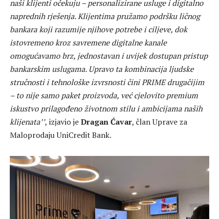
naši klijenti očekuju – personalizirane usluge i digitalno
naprednih rješenja. Klijentima pružamo podršku ličnog
bankara koji razumije njihove potrebe i ciljeve, dok
istovremeno kroz savremene digitalne kanale
omogućavamo brz, jednostavan i uvijek dostupan pristup
bankarskim uslugama. Upravo ta kombinacija ljudske
stručnosti i tehnološke izvrsnosti čini PRIME drugačijim
– to nije samo paket proizvoda, već cjelovito premium
iskustvo prilagođeno životnom stilu i ambicijama naših
klijenata’’
, izjavio je
Dragan Ćavar
, član Uprave za
Maloprodaju UniCredit Bank.