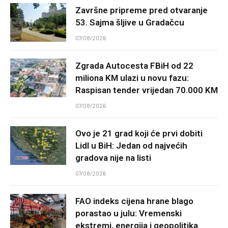
Završne pripreme pred otvaranje
53. Sajma šljive u Gradačcu
07/08/2026
Zgrada Autocesta FBiH od 22
miliona KM ulazi u novu fazu:
Raspisan tender vrijedan 70.000 KM
07/08/2026
Ovo je 21 grad koji će prvi dobiti
Lidl u BiH: Jedan od najvećih
gradova nije na listi
07/08/2026
FAO indeks cijena hrane blago
porastao u julu: Vremenski
ekstremi, energija i geopolitika