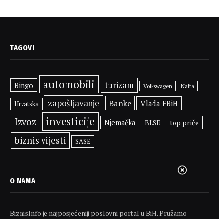
TAGOVI
automobili
turizam
Bingo
Volkswagen
Nafta
zapošljavanje
Banke
Vlada FBiH
Hrvatska
investicije
Izvoz
Njemačka
top priče
BLSE
biznis vijesti
SASE
O NAMA
BiznisInfo je najposjećeniji poslovni portal u BiH. Pružamo