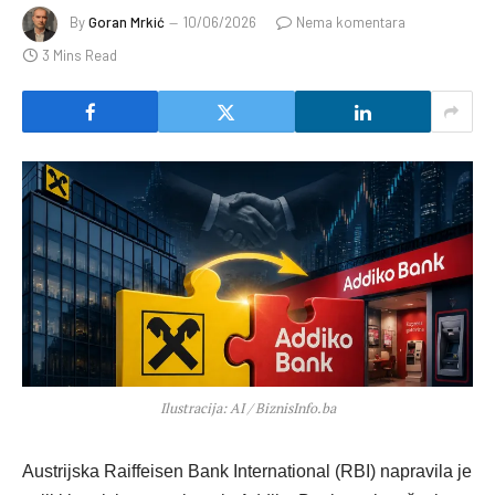
By
Goran Mrkić
10/06/2026
Nema komentara
3 Mins Read
Ilustracija: AI / BiznisInfo.ba
Austrijska Raiffeisen Bank International (RBI) napravila je