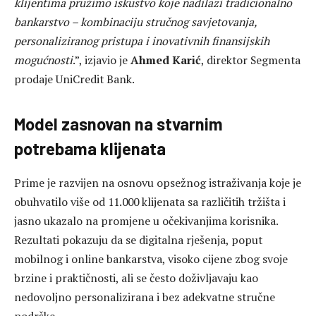
klijentima pružimo iskustvo koje nadilazi tradicionalno
bankarstvo – kombinaciju stručnog savjetovanja,
personaliziranog pristupa i inovativnih finansijskih
mogućnosti
.”, izjavio je
Ahmed Karić
, direktor Segmenta
prodaje UniCredit Bank.
Model zasnovan na stvarnim
potrebama klijenata
Prime je razvijen na osnovu opsežnog istraživanja koje je
obuhvatilo više od 11.000 klijenata sa različitih tržišta i
jasno ukazalo na promjene u očekivanjima korisnika.
Rezultati pokazuju da se digitalna rješenja, poput
mobilnog i online bankarstva, visoko cijene zbog svoje
brzine i praktičnosti, ali se često doživljavaju kao
nedovoljno personalizirana i bez adekvatne stručne
podrške.