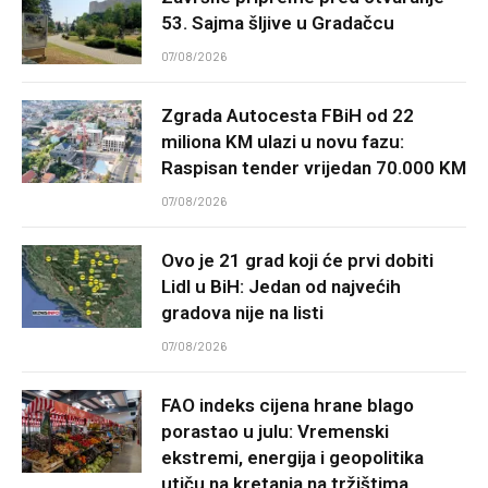
53. Sajma šljive u Gradačcu
07/08/2026
Zgrada Autocesta FBiH od 22
miliona KM ulazi u novu fazu:
Raspisan tender vrijedan 70.000 KM
07/08/2026
Ovo je 21 grad koji će prvi dobiti
Lidl u BiH: Jedan od najvećih
gradova nije na listi
07/08/2026
FAO indeks cijena hrane blago
porastao u julu: Vremenski
ekstremi, energija i geopolitika
utiču na kretanja na tržištima