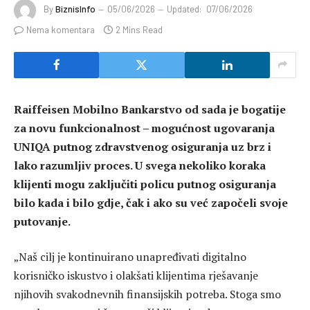
By
BiznisInfo
05/06/2026
Updated:
07/06/2026
Nema komentara
2 Mins Read
Raiffeisen Mobilno Bankarstvo od sada je bogatije
za novu funkcionalnost – mogućnost ugovaranja
UNIQA putnog zdravstvenog osiguranja uz brz i
lako razumljiv proces. U svega nekoliko koraka
klijenti mogu zaključiti policu putnog osiguranja
bilo kada i bilo gdje, čak i ako su već započeli svoje
putovanje.
„Naš cilj je kontinuirano unapređivati digitalno
korisničko iskustvo i olakšati klijentima rješavanje
njihovih svakodnevnih finansijskih potreba. Stoga smo