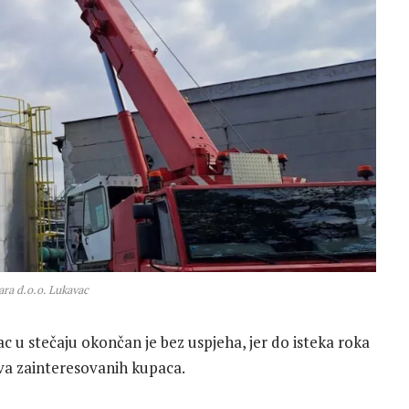
ara d.o.o. Lukavac
c u stečaju okončan je bez uspjeha, jer do isteka roka
ava zainteresovanih kupaca.