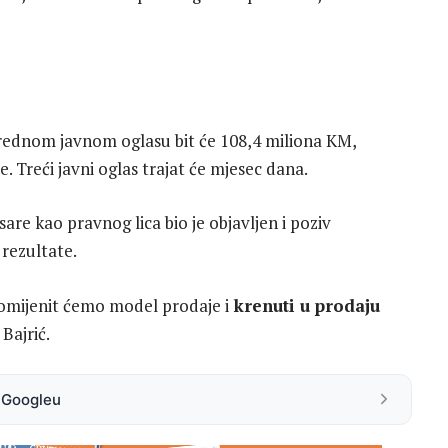
rednom javnom oglasu bit će 108,4 miliona KM,
 Treći javni oglas trajat će mjesec dana.
are kao pravnog lica bio je objavljen i poziv
 rezultate.
promijenit ćemo model prodaje i
krenuti u prodaju
Bajrić.
a Googleu