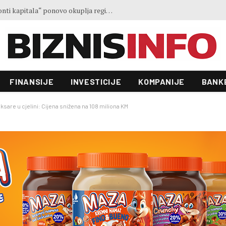
Ministar Forto: Profesionalni vozači ne mogu više čekati – Evropskoj komisiji ponudili smo provodivo rješenje
FINANSIJE
INVESTICIJE
KOMPANIJE
BANK
ksare u cjelini: Cijena snižena na 108 miliona KM