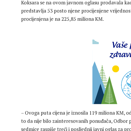
Koksara se na ovom javnom oglasu prodavala kao 
predstavlja 53 posto njene procijenjene vrijedno
procijenjena je na 225,85 miliona KM.
– Ovoga puta cijena je iznosila 119 miliona KM, o
to da nije bilo zainteresovanih ponuđača, Odbor 
sedmice raspiše treći i posljednji javni oglas za 