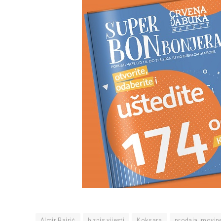
Almir Bajrić
biznis vijesti
Koksara
prodaja imovin