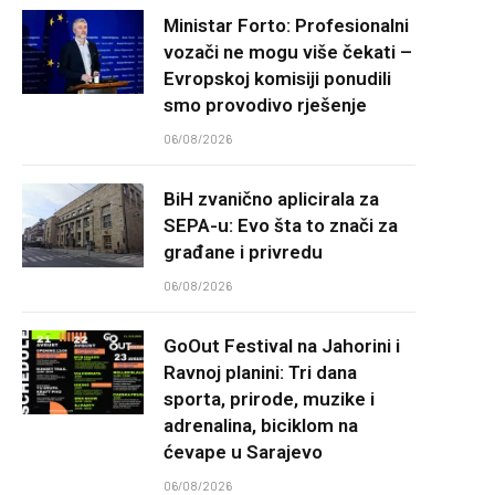
Ministar Forto: Profesionalni
vozači ne mogu više čekati –
Evropskoj komisiji ponudili
smo provodivo rješenje
06/08/2026
BiH zvanično aplicirala za
SEPA-u: Evo šta to znači za
građane i privredu
06/08/2026
GoOut Festival na Jahorini i
Ravnoj planini: Tri dana
sporta, prirode, muzike i
adrenalina, biciklom na
ćevape u Sarajevo
06/08/2026