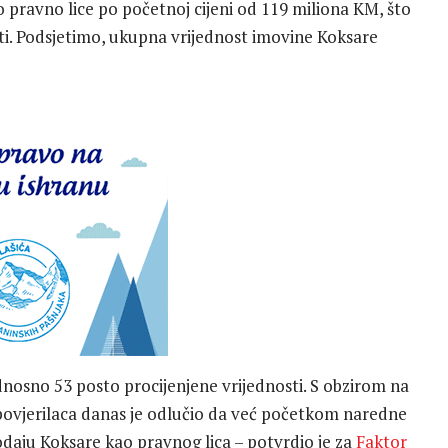
pravno lice po početnoj cijeni od 119 miliona KM, što
sti. Podsjetimo, ukupna vrijednost imovine Koksare
dnosno 53 posto procijenjene vrijednosti. S obzirom na
povjerilaca danas je odlučio da već početkom naredne
prodaju Koksare kao pravnog lica – potvrdio je za
Faktor