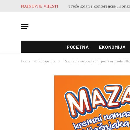
NAJNOVIJE VIJESTI
POČETNA
EKONOMIJA
Home
»
Kompanije
»
Raspisuje se posljednji poziv za prodaju Ko