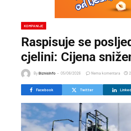
KOMPANIJE
Raspisuje se poslje
cjelini: Cijena sni
By
BiznisInfo
05/06/2026
Nema komentara
2
Facebook
Twitter
Linked