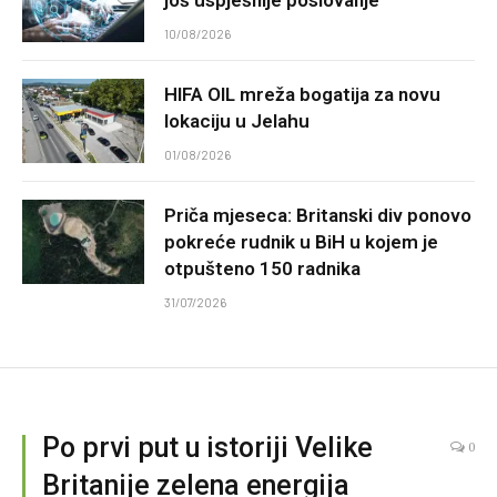
još uspješnije poslovanje
10/08/2026
HIFA OIL mreža bogatija za novu
lokaciju u Jelahu
01/08/2026
Priča mjeseca: Britanski div ponovo
pokreće rudnik u BiH u kojem je
otpušteno 150 radnika
31/07/2026
Po prvi put u istoriji Velike
0
Britanije zelena energija