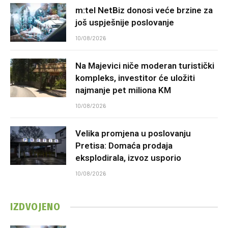
m:tel NetBiz donosi veće brzine za
još uspješnije poslovanje
10/08/2026
Na Majevici niče moderan turistički
kompleks, investitor će uložiti
najmanje pet miliona KM
10/08/2026
Velika promjena u poslovanju
Pretisa: Domaća prodaja
eksplodirala, izvoz usporio
10/08/2026
IZDVOJENO