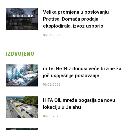
Velika promjena u poslovanju
Pretisa: Domaća prodaja
eksplodirala, izvoz usporio
10/08/2026
IZDVOJENO
m:tel NetBiz donosi veće brzine za
još uspješnije poslovanje
10/08/2026
HIFA OIL mreža bogatija za novu
lokaciju u Jelahu
01/08/2026