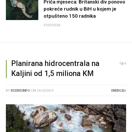
Priča mjeseca: Britanski div ponovo
pokreće rudnik u BiH u kojem je
otpušteno 150 radnika
31/07/2026
Planirana hidrocentrala na
0
Kaljini od 1,5 miliona KM
BY
BIZNISINFO
ON
24/10/2019
ENERGIJA