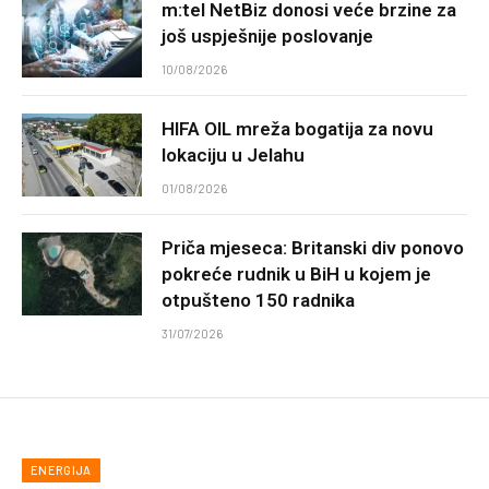
m:tel NetBiz donosi veće brzine za
još uspješnije poslovanje
10/08/2026
HIFA OIL mreža bogatija za novu
lokaciju u Jelahu
01/08/2026
Priča mjeseca: Britanski div ponovo
pokreće rudnik u BiH u kojem je
otpušteno 150 radnika
31/07/2026
ENERGIJA