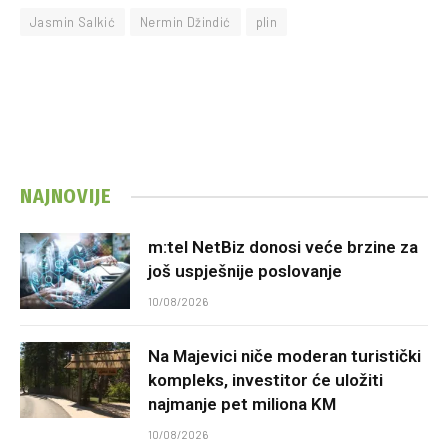
Jasmin Salkić
Nermin Džindić
plin
NAJNOVIJE
m:tel NetBiz donosi veće brzine za
još uspješnije poslovanje
10/08/2026
Na Majevici niče moderan turistički
kompleks, investitor će uložiti
najmanje pet miliona KM
10/08/2026