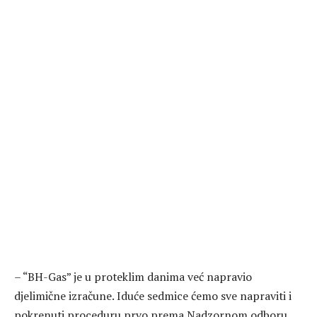
– “BH-Gas” je u proteklim danima već napravio
djelimične izračune. Iduće sedmice ćemo sve napraviti i
pokrenuti proceduru prvo prema Nadzornom odboru