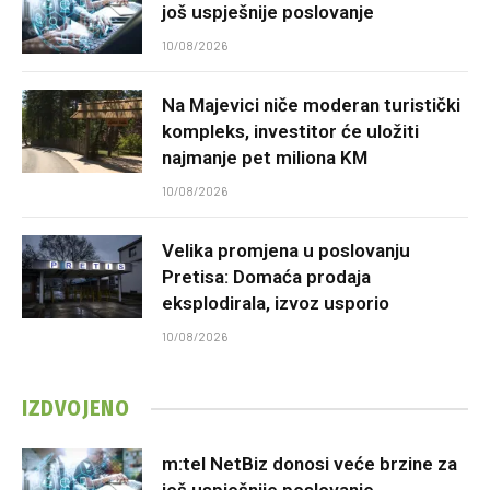
još uspješnije poslovanje
10/08/2026
Na Majevici niče moderan turistički
kompleks, investitor će uložiti
najmanje pet miliona KM
10/08/2026
Velika promjena u poslovanju
Pretisa: Domaća prodaja
eksplodirala, izvoz usporio
10/08/2026
IZDVOJENO
m:tel NetBiz donosi veće brzine za