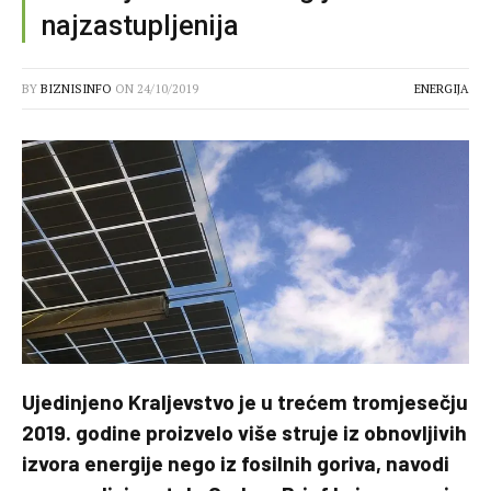
najzastupljenija
BY
BIZNISINFO
ON
24/10/2019
ENERGIJA
Ujedinjeno Kraljevstvo je u trećem tromjesečju
2019. godine proizvelo više struje iz obnovljivih
izvora energije nego iz fosilnih goriva, navodi