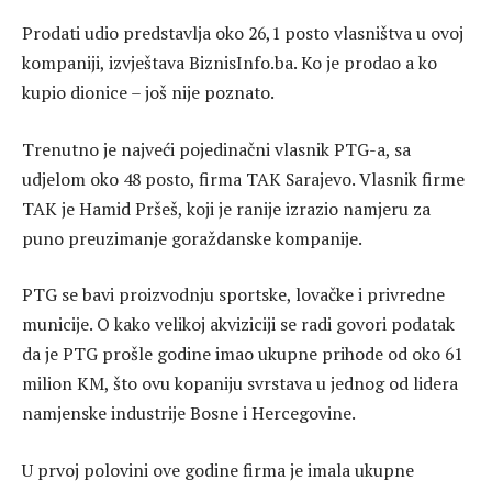
Prodati udio predstavlja oko 26,1 posto vlasništva u ovoj
kompaniji, izvještava BiznisInfo.ba. Ko je prodao a ko
kupio dionice – još nije poznato.
Trenutno je najveći pojedinačni vlasnik PTG-a, sa
udjelom oko 48 posto, firma TAK Sarajevo. Vlasnik firme
TAK je Hamid Pršeš, koji je ranije izrazio namjeru za
puno preuzimanje goraždanske kompanije.
PTG se bavi proizvodnju sportske, lovačke i privredne
municije. O kako velikoj akviziciji se radi govori podatak
da je PTG prošle godine imao ukupne prihode od oko 61
milion KM, što ovu kopaniju svrstava u jednog od lidera
namjenske industrije Bosne i Hercegovine.
U prvoj polovini ove godine firma je imala ukupne