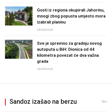
Gosti iz regiona okupirali Jahorinu,
mnogi zbog popusta umjesto mora
izabrali planinu
09/08/2026
Sve je spremno za gradnju novog
autoputa u BiH: Dionica od 44
kilometra povezat će dva važna
grada
09/08/2026
Sandoz izašao na berzu
0