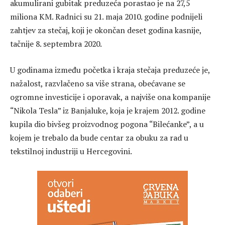
akumulirani gubitak preduzeća porastao je na 27,5
miliona KM. Radnici su 21. maja 2010. godine podnijeli
zahtjev za stečaj, koji je okončan deset godina kasnije,
tačnije 8. septembra 2020.
U godinama između početka i kraja stečaja preduzeće je,
nažalost, razvlačeno sa više strana, obećavane se
ogromne investicije i oporavak, a najviše ona kompanije
“Nikola Tesla” iz Banjaluke, koja je krajem 2012. godine
kupila dio bivšeg proizvodnog pogona “Bilećanke”, a u
kojem je trebalo da bude centar za obuku za rad u
tekstilnoj industriji u Hercegovini.