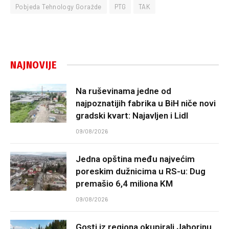
Pobjeda Tehnology Goražde
PTG
TAK
NAJNOVIJE
Na ruševinama jedne od
najpoznatijih fabrika u BiH niče novi
gradski kvart: Najavljen i Lidl
09/08/2026
Jedna opština među najvećim
poreskim dužnicima u RS-u: Dug
premašio 6,4 miliona KM
09/08/2026
Gosti iz regiona okupirali Jahorinu,