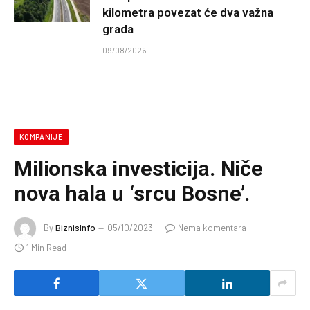
kilometra povezat će dva važna
grada
09/08/2026
KOMPANIJE
Milionska investicija. Niče
nova hala u ‘srcu Bosne’.
By
BiznisInfo
05/10/2023
Nema komentara
1 Min Read