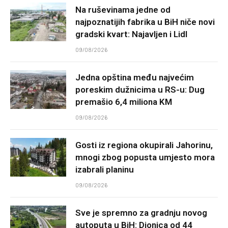
Na ruševinama jedne od
najpoznatijih fabrika u BiH niče novi
gradski kvart: Najavljen i Lidl
09/08/2026
Jedna opština među najvećim
poreskim dužnicima u RS-u: Dug
premašio 6,4 miliona KM
09/08/2026
Gosti iz regiona okupirali Jahorinu,
mnogi zbog popusta umjesto mora
izabrali planinu
09/08/2026
Sve je spremno za gradnju novog
autoputa u BiH: Dionica od 44