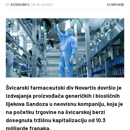
BY
BIZNISINFO
ON
05/10/2023
KOMPANIJE
Švicarski farmaceutski div Novartis dovršio je
izdvajanje proizvođača generičkih i biosličnih
lijekova Sandoza u neovisnu kompaniju, koja je
na početku trgovine na švicarskoj berzi
dosegnula tržišnu kapitalizaciju od 10.3
milijarde franaka.