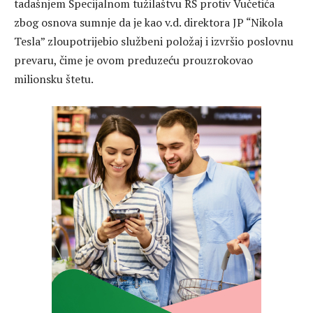
tadašnjem Specijalnom tužilaštvu RS protiv Vučetića
zbog osnova sumnje da je kao v.d. direktora JP “Nikola
Tesla” zloupotrijebio službeni položaj i izvršio poslovnu
prevaru, čime je ovom preduzeću prouzrokovao
milionsku štetu.