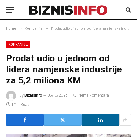
Home
»
Kompanije
»
Prodat udio u jednom od lidera namjenske industrije za 5,2 miliona KM
KOMPANIJE
Prodat udio u jednom od
lidera namjenske industrije
za 5,2 miliona KM
By
BiznisInfo
05/10/2023
Nema komentara
1 Min Read