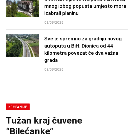
mnogi zbog popusta umjesto mora
izabrali planinu
09/08/2026
Sve je spremno za gradnju novog
autoputa u BiH: Dionica od 44
kilometra povezat će dva važna
grada
09/08/2026
KOMPANIJE
Tužan kraj čuvene
“Bilećanke”