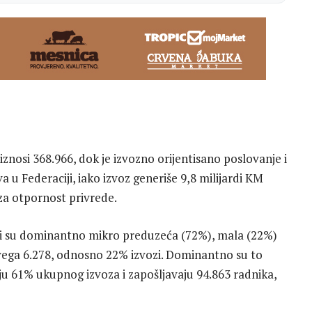
iznosi 368.966, dok je izvozno orijentisano poslovanje i
 u Federaciji, iako izvoz generiše 9,8 milijardi KM
a za otpornost privrede.
ili su dominantno mikro preduzeća (72%), mala (22%)
svega 6.278, odnosno 22% izvozi. Dominantno su to
ju 61% ukupnog izvoza i zapošljavaju 94.863 radnika,