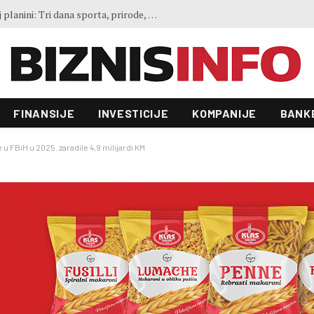
Kreće velika transformacija: Hotel Ero u Mostaru dobit će novu namjenu, investicija vrijedna 23 miliona KM
FINANSIJE
INVESTICIJE
KOMPANIJE
BANK
u FBiH u 2025. zaradile 4,9 milijardi KM