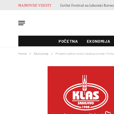
NAJNOVIJE VIJESTI
POČETNA
EKONOMIJA
Home
»
Ekonomija
»
Privatni sektor motor rasta privrede: Firme 