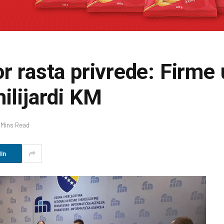
or rasta privrede: Firme
ilijardi KM
 Mins Read
In