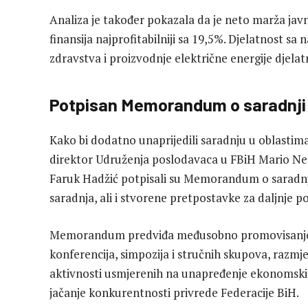
Analiza je također pokazala da je neto marža javne
finansija najprofitabilniji sa 19,5%. Djelatnost sa
zdravstva i proizvodnje električne energije djelat
Potpisan Memorandum o saradnji
Kako bi dodatno unaprijedili saradnju u oblastima
direktor Udruženja poslodavaca u FBiH Mario Nena
Faruk Hadžić potpisali su Memorandum o saradnji
saradnja, ali i stvorene pretpostavke za daljnje po
Memorandum predviđa međusobno promovisanje djel
konferencija, simpozija i stručnih skupova, razmje
aktivnosti usmjerenih na unapređenje ekonomskih i
jačanje konkurentnosti privrede Federacije BiH.