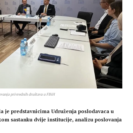
ovanja privrednih društava u FBiH
la je predstavnicima Udruženja poslodavaca u
om sastanku dvije institucije, analizu poslovanja