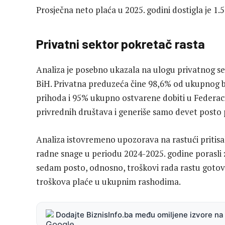
Prosječna neto plaća u 2025. godini dostigla je 1.
Privatni sektor pokretač rasta
Analiza je posebno ukazala na ulogu privatnog se
BiH. Privatna preduzeća čine 98,6% od ukupnog br
prihoda i 95% ukupno ostvarene dobiti u Federaciji
privrednih društava i generiše samo devet posto pr
Analiza istovremeno upozorava na rastući pritisak
radne snage u periodu 2024-2025. godine porasli z
sedam posto, odnosno, troškovi rada rastu gotovo
troškova plaće u ukupnim rashodima.
Dodajte BiznisInfo.ba među omiljene izvore n