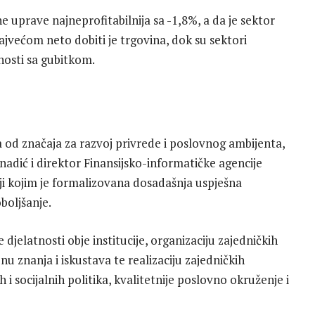
 uprave najneprofitabilnija sa -1,8%, a da je sektor
 najvećom neto dobiti je trgovina, dok su sektori
nosti sa gubitkom.
 od značaja za razvoj privrede i poslovnog ambijenta,
dić i direktor Finansijsko-informatičke agencije
 kojim je formalizovana dosadašnja uspješna
boljšanje.
atnosti obje institucije, organizaciju zajedničkih
nu znanja i iskustava te realizaciju zajedničkih
 socijalnih politika, kvalitetnije poslovno okruženje i