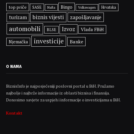
Bingo
top priče
SASE
Hrvatska
Volkswagen
Nafta
biznis vijesti
zapošljavanje
turizam
automobili
Izvoz
Vlada FBiH
BLSE
investicije
Banke
Njemačka
O NAMA
BiznisInfo je najposjećeniji poslovni portal u BiH. Pružamo
najbolje i najbrže informacije iz oblasti biznisa i finansija.
Donosimo savjete za uspjeh i informacije o investicijama u BiH.
Kontakt