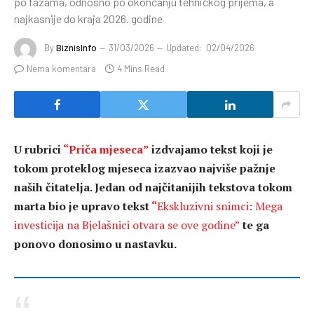
po fazama, odnosno po okončanju tehničkog prijema, a
najkasnije do kraja 2026. godine
By
BiznisInfo
31/03/2026
Updated:
02/04/2026
Nema komentara
4 Mins Read
U rubrici
“Priča mjeseca”
izdvajamo tekst koji je
tokom proteklog mjeseca izazvao najviše pažnje
naših čitatelja. Jedan od najčitanijih tekstova tokom
marta bio je upravo tekst
“
Ekskluzivni snimci: Mega
investicija na Bjelašnici otvara se ove godine”
te ga
ponovo donosimo u nastavku.