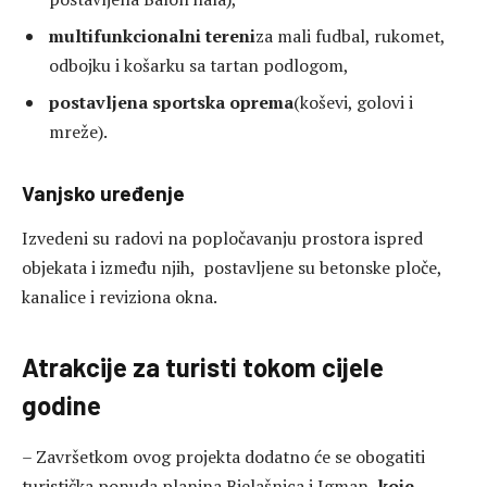
multifunkcionalni tereni
za mali fudbal, rukomet,
odbojku i košarku sa tartan podlogom,
postavljena sportska oprema
(koševi, golovi i
mreže).
Vanjsko uređenje
Izvedeni su radovi na popločavanju prostora ispred
objekata i između njih, postavljene su betonske ploče,
kanalice i reviziona okna.
Atrakcije za turisti tokom cijele
godine
– Završetkom ovog projekta dodatno će se obogatiti
turistička ponuda planina Bjelašnica i Igman,
koje