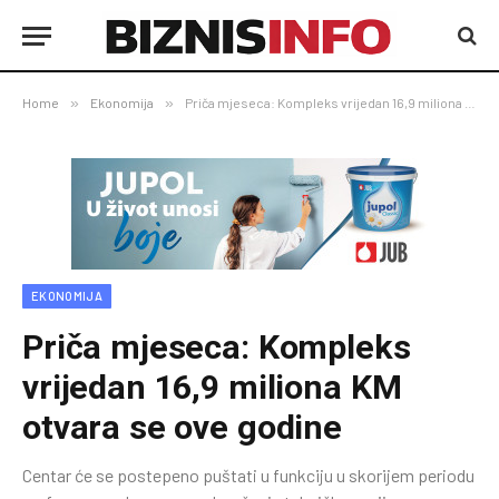
Home
»
Ekonomija
»
Priča mjeseca: Kompleks vrijedan 16,9 miliona KM otvara se ove godine
EKONOMIJA
Priča mjeseca: Kompleks
vrijedan 16,9 miliona KM
otvara se ove godine
Centar će se postepeno puštati u funkciju u skorijem periodu