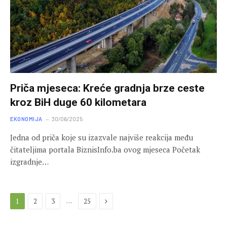
Priča mjeseca: Kreće gradnja brze ceste
kroz BiH duge 60 kilometara
EKONOMIJA
30/06/2025
Jedna od priča koje su izazvale najviše reakcija među
čitateljima portala BiznisInfo.ba ovog mjeseca Početak
izgradnje…
Next
…
1
2
3
25