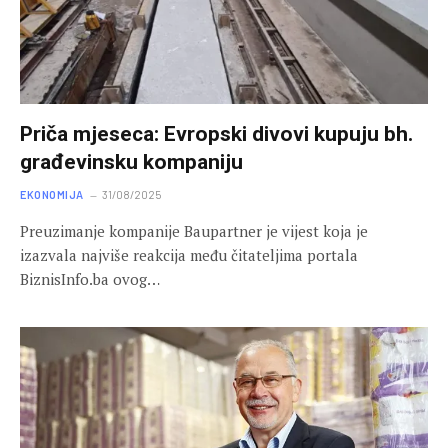
Priča mjeseca: Evropski divovi kupuju bh.
građevinsku kompaniju
EKONOMIJA
31/08/2025
Preuzimanje kompanije Baupartner je vijest koja je
izazvala najviše reakcija među čitateljima portala
BiznisInfo.ba ovog…