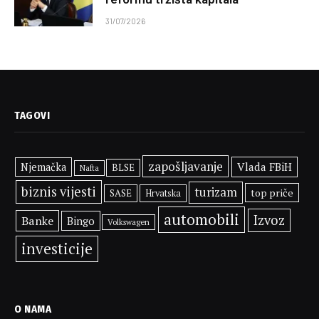
31/07/2026
TAGOVI
zapošljavanje
Vlada FBiH
Njemačka
BLSE
Nafta
biznis vijesti
turizam
top priče
SASE
Hrvatska
automobili
Izvoz
Banke
Bingo
Volkswagen
investicije
O NAMA