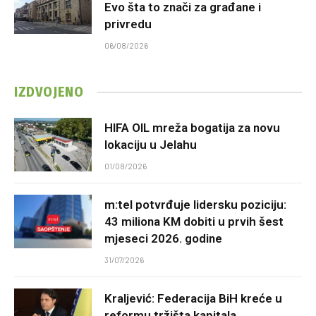
Evo šta to znači za građane i
privredu
06/08/2026
IZDVOJENO
HIFA OIL mreža bogatija za novu
lokaciju u Jelahu
01/08/2026
m:tel potvrđuje lidersku poziciju:
43 miliona KM dobiti u prvih šest
mjeseci 2026. godine
31/07/2026
Kraljević: Federacija BiH kreće u
reformu tržišta kapitala