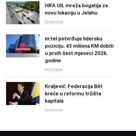
HIFA OIL mreža bogatija za
novu lokaciju u Jelahu
01/08/2026
m:tel potvrđuje lidersku
poziciju: 43 miliona KM dobiti
u prvih šest mjeseci 2026.
godine
31/07/2026
Kraljević: Federacija BiH
kreće u reformu tržišta
kapitala
31/07/2026