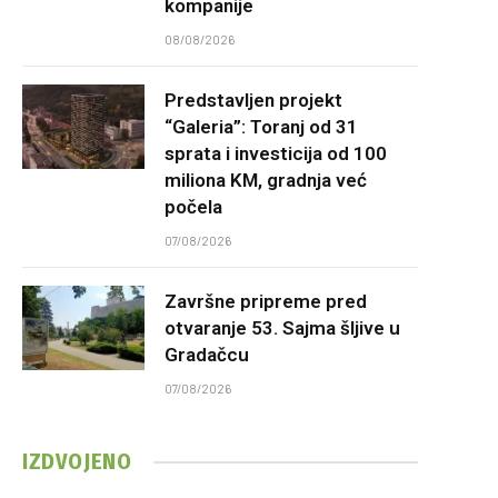
kompanije
08/08/2026
Predstavljen projekt
“Galeria”: Toranj od 31
sprata i investicija od 100
miliona KM, gradnja već
počela
07/08/2026
Završne pripreme pred
otvaranje 53. Sajma šljive u
Gradačcu
07/08/2026
IZDVOJENO