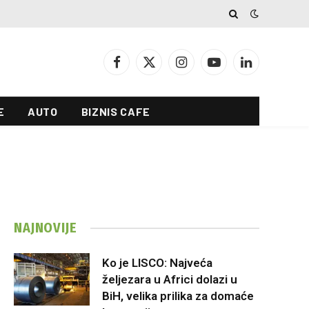
Facebook
X
Instagram
YouTube
LinkedIn
(Twitter)
E
AUTO
BIZNIS CAFE
NAJNOVIJE
Ko je LISCO: Najveća
željezara u Africi dolazi u
BiH, velika prilika za domaće