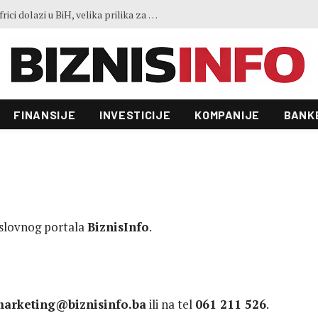
Ko je LISCO: Najveća željezara u Africi dolazi u BiH, velika prilika za domaće kompanije
FINANSIJE
INVESTICIJE
KOMPANIJE
BANK
oslovnog portala
BiznisInfo
.
arketing@biznisinfo.ba
ili na tel
061 211 526
.