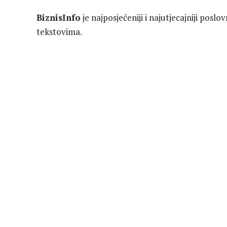
BiznisInfo
je najposjećeniji i najutjecajniji poslo
tekstovima.