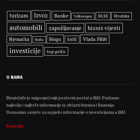
Izvoz
turizam
Banke
BLSE
Hrvatska
Volkswagen
automobili
biznis vijesti
zapošljavanje
Bingo
Vlada FBiH
Njemačka
SASE
Nafta
investicije
top priče
O NAMA
BiznisInfo je najposjećeniji poslovni portal u BiH. Pružamo
najbolje i najbrže informacije iz oblasti biznisa i finansija.
Donosimo savjete za uspjeh i informacije o investicijama u BiH.
Kontakt