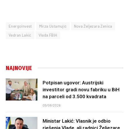
Energoinvest
Mirza Ustamujić
Nova Željezara Zenica
Vedran Lakić
Vlada FBiH
NAJNOVIJE
Potpisan ugovor: Austrijski
investitor gradi novu fabriku u BiH
na parceli od 3.500 kvadrata
05/08/2026
Ministar Lakić: Vlasnik je odbio
rješenja Vlade, ali radnici Željezare