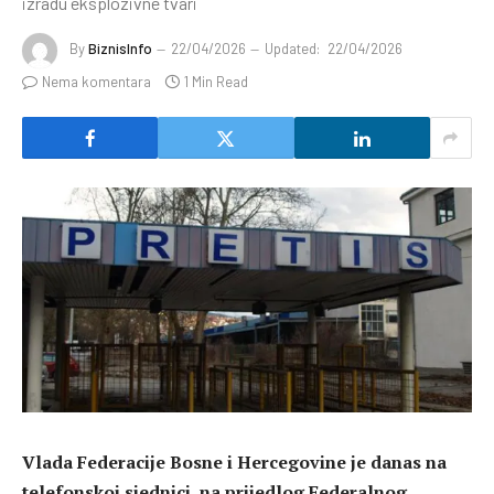
izradu eksplozivne tvari
By
BiznisInfo
22/04/2026
Updated:
22/04/2026
Nema komentara
1 Min Read
Vlada Federacije Bosne i Hercegovine je danas na
telefonskoj sjednici, na prijedlog Federalnog