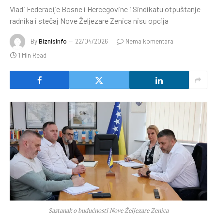
Vladi Federacije Bosne i Hercegovine i Sindikatu otpuštanje
radnika i stečaj Nove Željezare Zenica nisu opcija
By
BiznisInfo
22/04/2026
Nema komentara
1 Min Read
Sastanak o budućnosti Nove Željezare Zenica