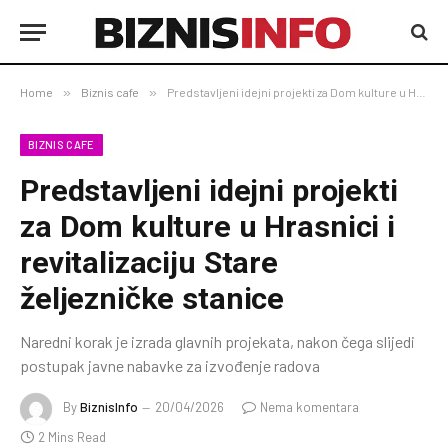
Home
»
Biznis cafe
»
Predstavljeni idejni projekti za Dom kulture u Hrasnici i revitalizaciju Stare željezničke stanice
BIZNIS CAFE
Predstavljeni idejni projekti
za Dom kulture u Hrasnici i
revitalizaciju Stare
željezničke stanice
Naredni korak je izrada glavnih projekata, nakon čega slijedi
postupak javne nabavke za izvođenje radova
By
BiznisInfo
20/04/2026
Nema komentara
2 Mins Read