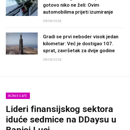
gotovo niko ne želi: Ovim
automobilima prijeti izumiranje
09/08/2026
Gradi se prvi neboder visok jedan
kilometar: Već je dostigao 107.
sprat, završetak za dvije godine
08/08/2026
BIZNIS CAFE
Lideri finansijskog sektora
iduće sedmice na DDaysu u
Banjoj Luci