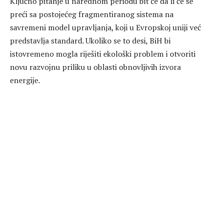
Ključno pitanje u narednom periodu bit će da li će se
preći sa postojećeg fragmentiranog sistema na
savremeni model upravljanja, koji u Evropskoj uniji već
predstavlja standard. Ukoliko se to desi, BiH bi
istovremeno mogla riješiti ekološki problem i otvoriti
novu razvojnu priliku u oblasti obnovljivih izvora
energije.