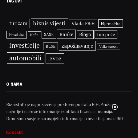
TAGOVI
biznis vijesti
turizam
Vlada FBiH
Njemačka
Banke
Bingo
top priče
SASE
Hrvatska
Nafta
investicije
zapošljavanje
BLSE
Volkswagen
automobili
Izvoz
O NAMA
BiznisInfo je najposjećeniji poslovni portal u BiH. Pružamo
najbolje i najbrže informacije iz oblasti biznisa i finansija.
Donosimo savjete za uspjeh i informacije o investicijama u BiH.
Kontakt