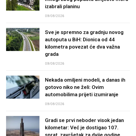
izabrali planinu
09/08/2026
Sve je spremno za gradnju novog
autoputa u BiH: Dionica od 44
kilometra povezat će dva važna
grada
09/08/2026
Nekada omiljeni modeli, a danas ih
gotovo niko ne želi: Ovim
automobilima prijeti izumiranje
09/08/2026
Gradi se prvi neboder visok jedan
kilometar: Već je dostigao 107.
sprat, završetak za dvije godine