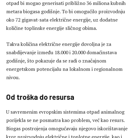
otpad bi mogao generisati približno 36 miliona kubnih
metara biogasa godišnje. To bi omogućilo proizvodnju
oko 72 gigavat-sata električne energije, uz dodatne
količine toplinske energije sličnog obima.
Takva količina električne energije dovoljna je za
snabdijevanje između 18.000 i 20.000 domaćinstava
godišnje, što pokazuje da se radi o značajnom
energetskom potencijalu na lokalnom i regionalnom
nivou.
Od troška do resursa
U savremenim evropskim sistemima otpad animalnog
porijekla se ne posmatra kao problem, već kao resurs.
Biogas postrojenja omogućavaju njegovo iskorištavanje
kroz proizvodnju električne i toplotne energije, kao i