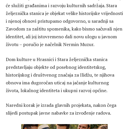
će služiti građanima i razvoju kulturnih sadržaja. Stara
željeznička stanica je objekat velike historijske vrijednosti
i njenoj obnovi pristupamo odgovorno, u saradnji sa
Zavodom za zaštitu spomenika, kako bismo sačuvali njen
identitet, ali joj istovremeno dali novu ulogu u javnom
životu – poručio je načelnik Nermin Muzur.
Dom kulture u Hrasnici i Stara željeznička stanica
predstavljaju objekte od posebnog identitetskog,
historijskog i društvenog značaja za Ilidžu, te njihova
obnova ima dugoročan uticaj na jačanje kulturnog
života, lokalnog identiteta i ukupni razvoj općine.
Naredni korak je izrada glavnih projekata, nakon čega
slijedi postupak javne nabavke za izvođenje radova.