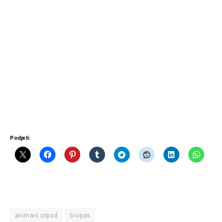
Podjeli:
animani otpad
biogas