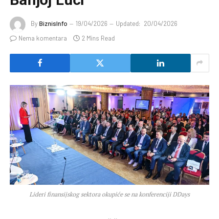
By
BiznisInfo
19/04/2026
Updated:
20/04/2026
Nema komentara
2 Mins Read
Lideri finansijskog sektora okupiće se na konferenciji DDays