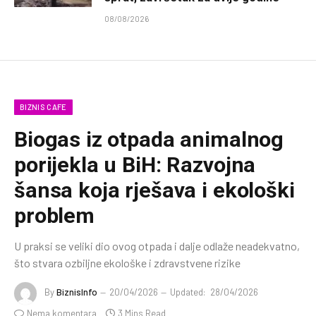
08/08/2026
BIZNIS CAFE
Biogas iz otpada animalnog
porijekla u BiH: Razvojna
šansa koja rješava i ekološki
problem
U praksi se veliki dio ovog otpada i dalje odlaže neadekvatno,
što stvara ozbiljne ekološke i zdravstvene rizike
By
BiznisInfo
20/04/2026
Updated:
28/04/2026
Nema komentara
3 Mins Read