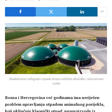
Neadekvatno odlaganje otpada stvara ozbiljne ekološke i zdravstvene
rizike
Bosna i Hercegovina već godinama ima neriješen
problem upravljanja otpadom animalnog porijekla,
koji uključuje klaonički otpad, nusproizvode iz