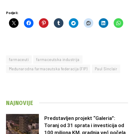
Podjeli:
farmaceuti
farmaceutska industrija
Međunarodna farmaceutska federacija (FIP)
Paul Sinclair
NAJNOVIJE
Predstavljen projekt “Galeria”:
Toranj od 31 sprata i investicija od
100 miliona KM, gradnja već počela