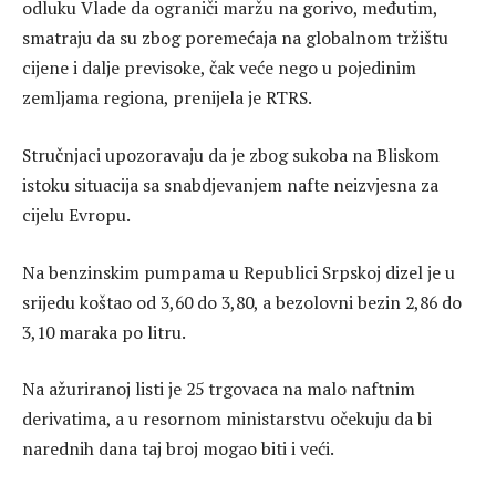
odluku Vlade da ograniči maržu na gorivo, međutim,
smatraju da su zbog poremećaja na globalnom tržištu
cijene i dalje previsoke, čak veće nego u pojedinim
zemljama regiona, prenijela je RTRS.
Stručnjaci upozoravaju da je zbog sukoba na Bliskom
istoku situacija sa snabdjevanjem nafte neizvjesna za
cijelu Evropu.
Na benzinskim pumpama u Republici Srpskoj dizel je u
srijedu koštao od 3,60 do 3,80, a bezolovni bezin 2,86 do
3,10 maraka po litru.
Na ažuriranoj listi je 25 trgovaca na malo naftnim
derivatima, a u resornom ministarstvu očekuju da bi
narednih dana taj broj mogao biti i veći.