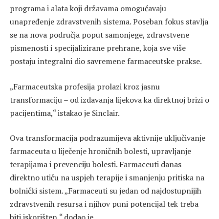
programa i alata koji državama omogućavaju
unapređenje zdravstvenih sistema. Poseban fokus stavlja
se na nova područja poput samonjege, zdravstvene
pismenosti i specijalizirane prehrane, koja sve više
postaju integralni dio savremene farmaceutske prakse.
„Farmaceutska profesija prolazi kroz jasnu
transformaciju – od izdavanja lijekova ka direktnoj brizi o
pacijentima,“ istakao je Sinclair.
Ova transformacija podrazumijeva aktivnije uključivanje
farmaceuta u liječenje hroničnih bolesti, upravljanje
terapijama i prevenciju bolesti. Farmaceuti danas
direktno utiču na uspjeh terapije i smanjenju pritiska na
bolnički sistem. „Farmaceuti su jedan od najdostupnijih
zdravstvenih resursa i njihov puni potencijal tek treba
biti iskorišten,“ dodao je.