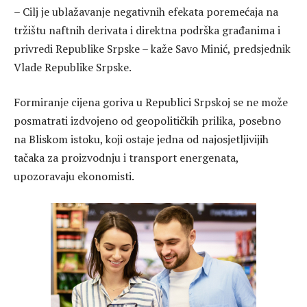
– Cilj je ublažavanje negativnih efekata poremećaja na
tržištu naftnih derivata i direktna podrška građanima i
privredi Republike Srpske – kaže Savo Minić, predsjednik
Vlade Republike Srpske.
Formiranje cijena goriva u Republici Srpskoj se ne može
posmatrati izdvojeno od geopolitičkih prilika, posebno
na Bliskom istoku, koji ostaje jedna od najosjetljivijih
tačaka za proizvodnju i transport energenata,
upozoravaju ekonomisti.