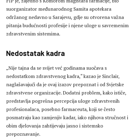
FIP je, zajedno s Komorom magistara farmacije, bio
suorganizator međunarodnog Samita apotekara
održanog nedavno u Sarajevu, gdje su otvorena važna
pitanja budućnosti profesije i njene uloge u savremenim
zdravstvenim sistemima.
Nedostatak kadra
„Nije tajna da se svijet već godinama suočava s
nedostatkom zdravstvenog kadra,“ kazao je Sinclair,
naglašavajući da je ovaj izazov prepoznat i od Svjetske
zdravstvene organizacije. Dodatni problem, kako ističe,
predstavlja pogrešna percepcija uloge zdravstvenih
profesionalaca, posebno farmaceuta, koji se često
posmatraju kao zamjenjiv kadar, iako njihova stručnost i
obim djelovanja zahtijevaju jasno i sistemsko
prepoznavanje.