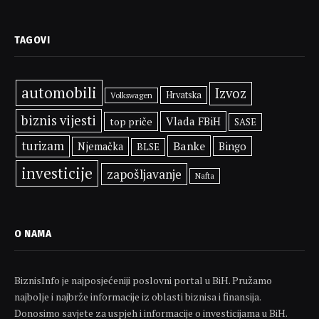
TAGOVI
automobili
Izvoz
Hrvatska
Volkswagen
biznis vijesti
Vlada FBiH
top priče
SASE
turizam
Banke
Bingo
Njemačka
BLSE
investicije
zapošljavanje
Nafta
O NAMA
BiznisInfo je najposjećeniji poslovni portal u BiH. Pružamo
najbolje i najbrže informacije iz oblasti biznisa i finansija.
Donosimo savjete za uspjeh i informacije o investicijama u BiH.