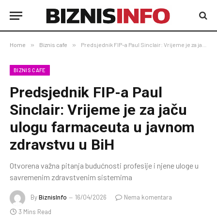
Home
»
Biznis cafe
»
Predsjednik FIP-a Paul Sinclair: Vrijeme je za jaču ulogu farmaceuta u javnom zdravstvu u BiH
BIZNIS CAFE
Predsjednik FIP-a Paul
Sinclair: Vrijeme je za jaču
ulogu farmaceuta u javnom
zdravstvu u BiH
Otvorena važna pitanja budućnosti profesije i njene uloge u
savremenim zdravstvenim sistemima
By
BiznisInfo
16/04/2026
Nema komentara
3 Mins Read