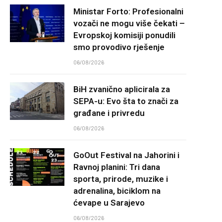
Ministar Forto: Profesionalni
vozači ne mogu više čekati –
Evropskoj komisiji ponudili
smo provodivo rješenje
06/08/2026
BiH zvanično aplicirala za
SEPA-u: Evo šta to znači za
građane i privredu
06/08/2026
GoOut Festival na Jahorini i
Ravnoj planini: Tri dana
sporta, prirode, muzike i
adrenalina, biciklom na
ćevape u Sarajevo
06/08/2026