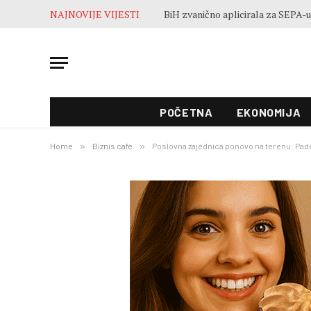
NAJNOVIJE VIJESTI
POČETNA
EKONOMIJA
Home
»
Biznis cafe
»
Poslovna zajednica ponovo na terenu: Pade