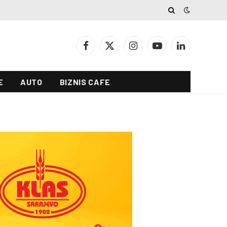
Facebook
X
Instagram
YouTube
LinkedIn
(Twitter)
E
AUTO
BIZNIS CAFE