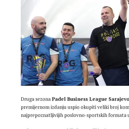
Druga sezona
Padel Business League Sarajev
premijernom izdanju uspio okupiti veliki broj komp
najprepoznatljivijih poslovno-sportskih formata u