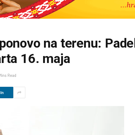
 ponovo na terenu: Pade
rta 16. maja
Mins Read
In