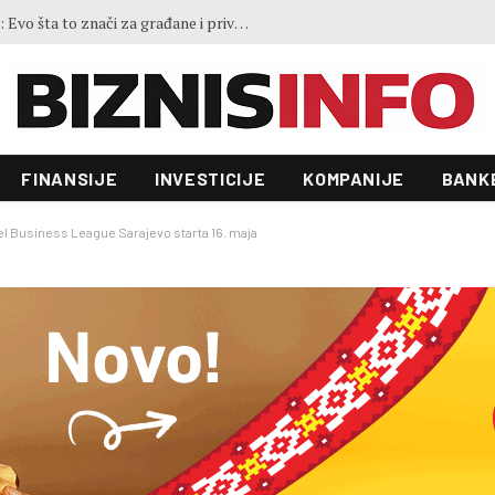
BiH zvanično aplicirala za SEPA-u: Evo šta to znači za građane i privredu
FINANSIJE
INVESTICIJE
KOMPANIJE
BANK
l Business League Sarajevo starta 16. maja