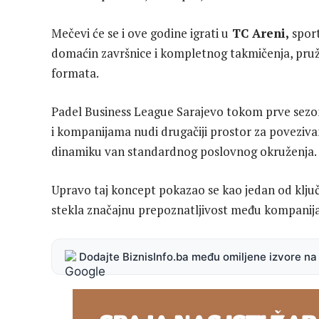
Mečevi će se i ove godine igrati u
TC Areni,
sport
domaćin završnice i kompletnog takmičenja, pruža
formata.
Padel Business League Sarajevo tokom prve sezon
i kompanijama nudi drugačiji prostor za povezivan
dinamiku van standardnog poslovnog okruženja.
Upravo taj koncept pokazao se kao jedan od ključ
stekla značajnu prepoznatljivost među kompanijam
Dodajte BiznisInfo.ba među omiljene izvore n