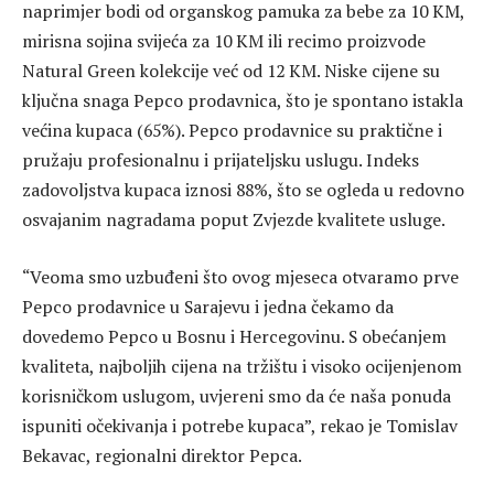
naprimjer bodi od organskog pamuka za bebe za 10 KM,
mirisna sojina svijeća za 10 KM ili recimo proizvode
Natural Green kolekcije već od 12 KM. Niske cijene su
ključna snaga Pepco prodavnica, što je spontano istakla
većina kupaca (65%). Pepco prodavnice su praktične i
pružaju profesionalnu i prijateljsku uslugu. Indeks
zadovoljstva kupaca iznosi 88%, što se ogleda u redovno
osvajanim nagradama poput Zvjezde kvalitete usluge.
“Veoma smo uzbuđeni što ovog mjeseca otvaramo prve
Pepco prodavnice u Sarajevu i jedna čekamo da
dovedemo Pepco u Bosnu i Hercegovinu. S obećanjem
kvaliteta, najboljih cijena na tržištu i visoko ocijenjenom
korisničkom uslugom, uvjereni smo da će naša ponuda
ispuniti očekivanja i potrebe kupaca”, rekao je Tomislav
Bekavac, regionalni direktor Pepca.