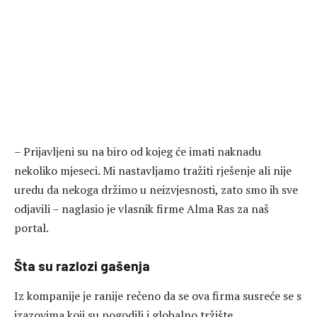
– Prijavljeni su na biro od kojeg će imati naknadu
nekoliko mjeseci. Mi nastavljamo tražiti rješenje ali nije
uredu da nekoga držimo u neizvjesnosti, zato smo ih sve
odjavili – naglasio je vlasnik firme Alma Ras za naš
portal.
Šta su razlozi gašenja
Iz kompanije je ranije rečeno da se ova firma susreće se s
izazovima koji su pogodili i globalno tržište.