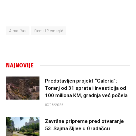
Alma Ras
Đemal Memagić
NAJNOVIJE
Predstavljen projekt “Galeria”:
Toranj od 31 sprata i investicija od
100 miliona KM, gradnja već počela
07/08/2026
Završne pripreme pred otvaranje
53. Sajma šljive u Gradačcu