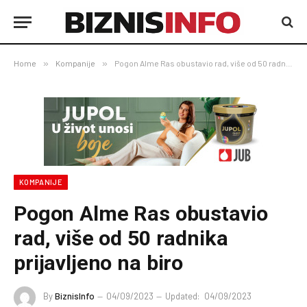
Home
»
Kompanije
»
Pogon Alme Ras obustavio rad, više od 50 radnika prijavljeno na biro
KOMPANIJE
Pogon Alme Ras obustavio
rad, više od 50 radnika
prijavljeno na biro
By
BiznisInfo
04/09/2023
Updated:
04/09/2023