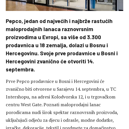
Pepco, jedan od najvećih i najbrže rastućih
maloprodajnih lanaca raznovrsnim
proizvodima u Evropi, sa više od 3.300
prodavnica u 18 zemalja, dolazi u Bosnu i
Hercegovinu. Svoje prve prodavnice u Bosni i
Hercegovini zvanično će otvoriti 14.
septembra.
Prve Pepco prodavnice u Bosni i Hercegovini će
zvanično biti otvorene u Sarajevu 14. septembra, u TC
Intershopu, na adresi Kolodvorska 12, i u trgovačkom
centru West Gate. Poznati maloprodajni lanac
porodicama nudi širok spektar raznovrsnih proizvoda,
uključujući odjeću za djecu i odrasle, modne dodatke,
igračke, dekoracije, tekstil i predmete za domaćinstvo.