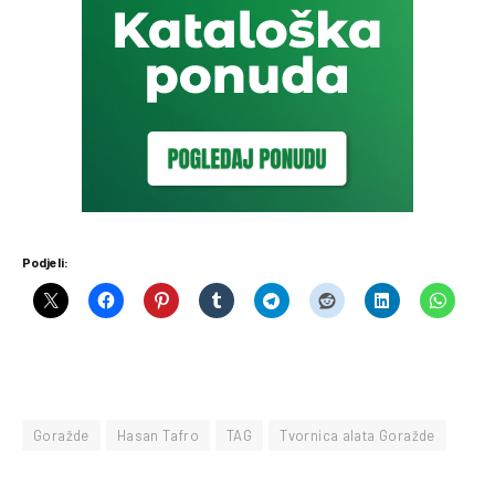
Podjeli:
Goražde
Hasan Tafro
TAG
Tvornica alata Goražde