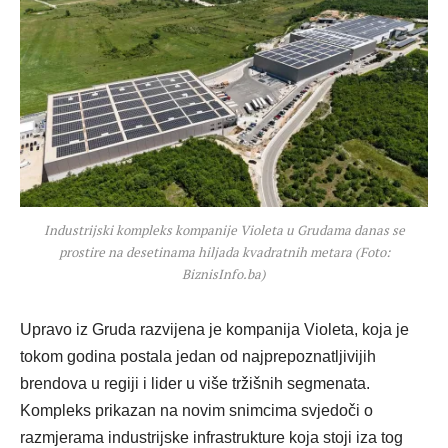
Industrijski kompleks kompanije Violeta u Grudama danas se
prostire na desetinama hiljada kvadratnih metara (Foto:
BiznisInfo.ba)
Upravo iz Gruda razvijena je kompanija Violeta, koja je
tokom godina postala jedan od najprepoznatljivijih
brendova u regiji i lider u više tržišnih segmenata.
Kompleks prikazan na novim snimcima svjedoči o
razmjerama industrijske infrastrukture koja stoji iza tog