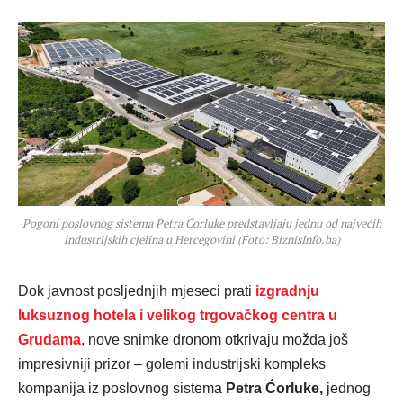
Pogoni poslovnog sistema Petra Ćorluke predstavljaju jednu od najvećih
industrijskih cjelina u Hercegovini (Foto: BiznisInfo.ba)
Dok javnost posljednjih mjeseci prati
izgradnju
luksuznog hotela i velikog trgovačkog centra u
Grudama
, nove snimke dronom otkrivaju možda još
impresivniji prizor – golemi industrijski kompleks
kompanija iz poslovnog sistema
Petra Ćorluke,
jednog