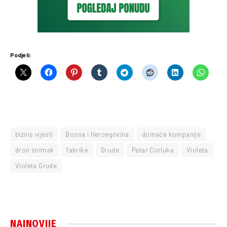
Podjeli:
biznis vijesti
Bosna i Hercegovina
domaće kompanije
dron snimak
fabrike
Grude
Petar Ćorluka
Violeta
Violeta Grude
NAJNOVIJE