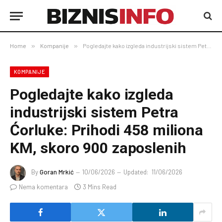
Home
»
Kompanije
»
Pogledajte kako izgleda industrijski sistem Petra Ćorluke: Prihodi 458 miliona KM, skoro 900 zaposlenih
KOMPANIJE
Pogledajte kako izgleda
industrijski sistem Petra
Ćorluke: Prihodi 458 miliona
KM, skoro 900 zaposlenih
By
Goran Mrkić
10/06/2026
Updated:
11/06/2026
Nema komentara
3 Mins Read