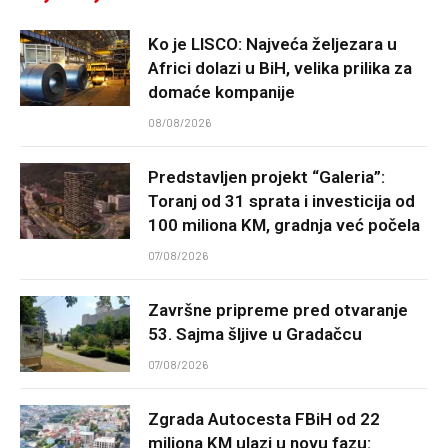
Ko je LISCO: Najveća željezara u
Africi dolazi u BiH, velika prilika za
domaće kompanije
08/08/2026
Predstavljen projekt “Galeria”:
Toranj od 31 sprata i investicija od
100 miliona KM, gradnja već počela
07/08/2026
Završne pripreme pred otvaranje
53. Sajma šljive u Gradačcu
07/08/2026
Zgrada Autocesta FBiH od 22
miliona KM ulazi u novu fazu: