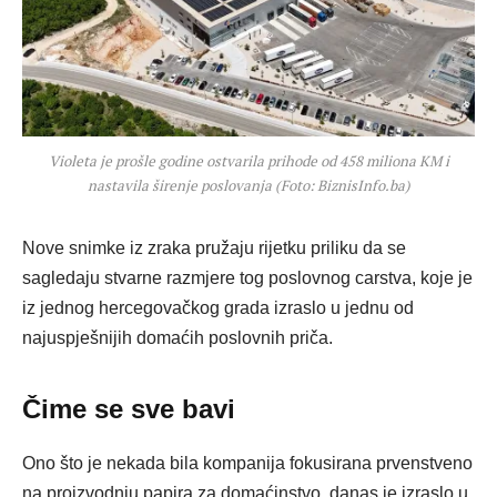
Violeta je prošle godine ostvarila prihode od 458 miliona KM i
nastavila širenje poslovanja (Foto: BiznisInfo.ba)
Nove snimke iz zraka pružaju rijetku priliku da se
sagledaju stvarne razmjere tog poslovnog carstva, koje je
iz jednog hercegovačkog grada izraslo u jednu od
najuspješnijih domaćih poslovnih priča.
Čime se sve bavi
Ono što je nekada bila kompanija fokusirana prvenstveno
na proizvodnju papira za domaćinstvo, danas je izraslo u