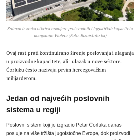
Snimak iz zraka otkriva razmjere proizvodnih i logističkih kapaciteta
kompanije Violeta (Foto: BiznisInfo.ba)
Ovaj rast prati kontinuirano širenje poslovanja i ulaganja
u proizvodne kapacitete, ali i ulazak u nove sektore.
Ćorluku često nazivaju prvim hercegovačkim
milijarderom.
Jedan od najvećih poslovnih
sistema u regiji
Poslovni sistem koji je izgradio Petar Ćorluka danas
posluje na više tržišta jugoistočne Evrope, dok proizvodi