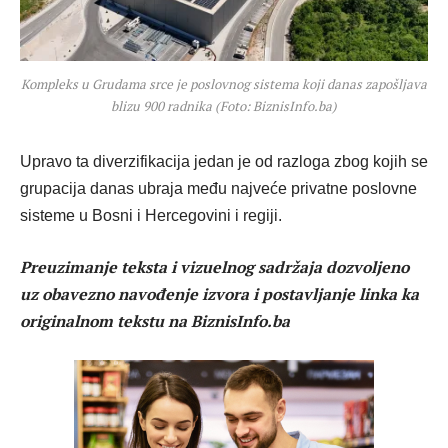
Kompleks u Grudama srce je poslovnog sistema koji danas zapošljava
blizu 900 radnika (Foto: BiznisInfo.ba)
Upravo ta diverzifikacija jedan je od razloga zbog kojih se
grupacija danas ubraja među najveće privatne poslovne
sisteme u Bosni i Hercegovini i regiji.
Preuzimanje teksta i vizuelnog sadržaja dozvoljeno
uz obavezno navođenje izvora i postavljanje linka ka
originalnom tekstu na BiznisInfo.ba