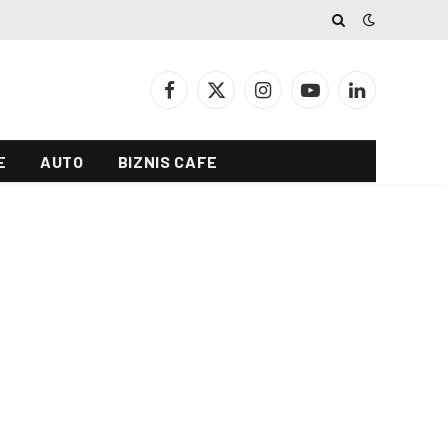
Facebook
X
Instagram
YouTube
LinkedIn
(Twitter)
E
AUTO
BIZNIS CAFE