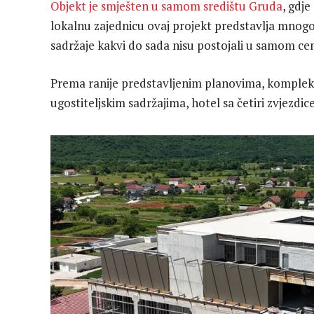
Objekt je smješten u samom središtu Gruda
, gdj
lokalnu zajednicu ovaj projekt predstavlja mnogo 
sadržaje kakvi do sada nisu postojali u samom ce
Prema ranije predstavljenim planovima, kompleks
ugostiteljskim sadržajima, hotel sa četiri zvjezdi