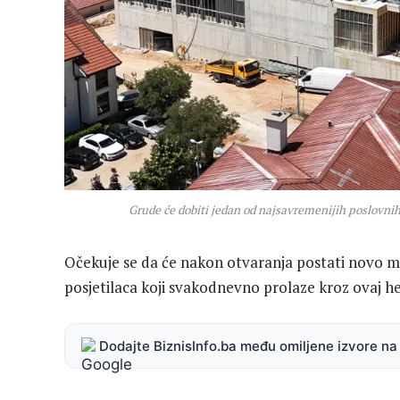
Grude će dobiti jedan od najsavremenijih poslovnih
Očekuje se da će nakon otvaranja postati novo mj
posjetilaca koji svakodnevno prolaze kroz ovaj h
Dodajte BiznisInfo.ba među omiljene izvore n