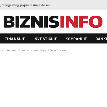
Gosti iz regiona okupirali Jahorinu, mnogi zbog popusta umjesto mora izabrali planinu
FINANSIJE
INVESTICIJE
KOMPANIJE
BANK
sa hotelom i tržnim centrom koji gradi Petar Ćorluka