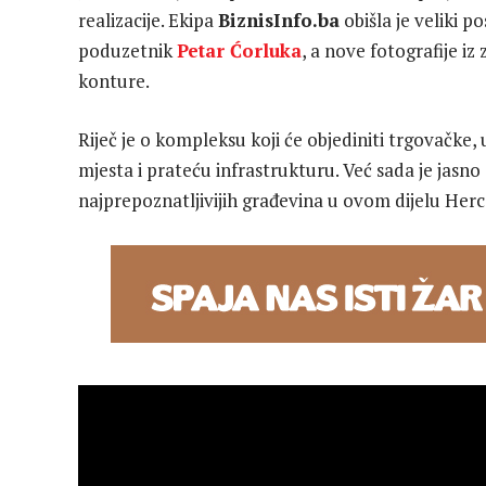
realizacije. Ekipa
BiznisInfo.ba
obišla je veliki 
poduzetnik
Petar Ćorluka
, a nove fotografije i
konture.
Riječ je o kompleksu koji će objediniti trgovačke, u
mjesta i prateću infrastrukturu. Već sada je jasno
najprepoznatljivijih građevina u ovom dijelu Her