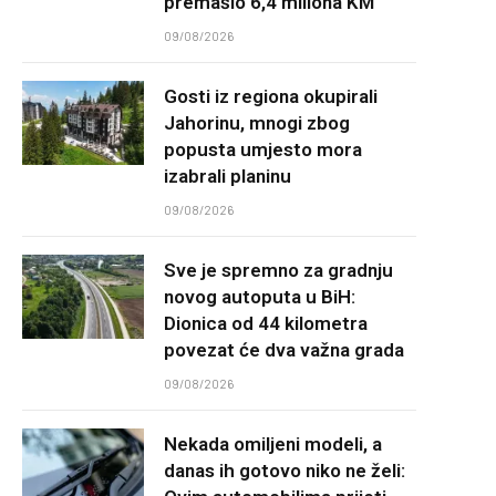
premašio 6,4 miliona KM
09/08/2026
Gosti iz regiona okupirali
Jahorinu, mnogi zbog
popusta umjesto mora
izabrali planinu
09/08/2026
Sve je spremno za gradnju
novog autoputa u BiH:
Dionica od 44 kilometra
povezat će dva važna grada
09/08/2026
Nekada omiljeni modeli, a
danas ih gotovo niko ne želi: