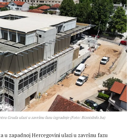
tru Gruda ulazi u završnu fazu izgradnje (Foto: BiznisInfo.ba)
ta u zapadnoj Hercegovini ulazi u završnu fazu