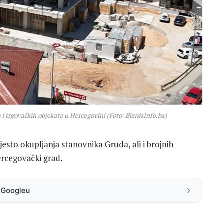
 i trgovačkih objekata u Hercegovini (Foto: BiznisInfo.ba)
esto okupljanja stanovnika Gruda, ali i brojnih
ercegovački grad.
a Googleu