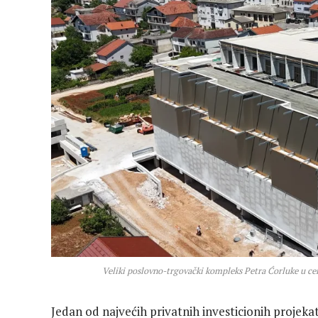
Veliki poslovno-trgovački kompleks Petra Ćorluke u cen
Jedan od najvećih privatnih investicionih projeka