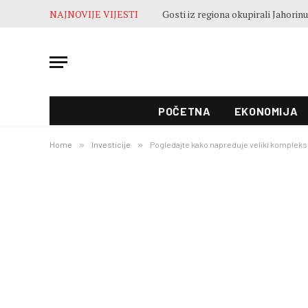
NAJNOVIJE VIJESTI
POČETNA
EKONOMIJA
Home
»
Investicije
»
Pogledajte kako napreduje veliki kompleks 