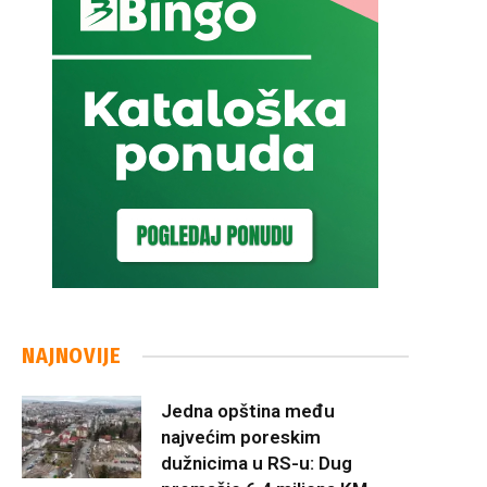
NAJNOVIJE
Jedna opština među
najvećim poreskim
dužnicima u RS-u: Dug