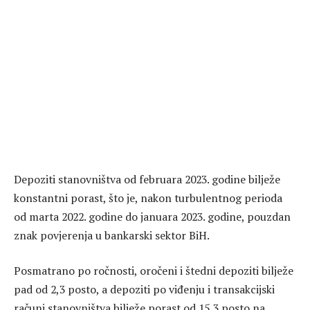
Depoziti stanovništva od februara 2023. godine bilježe
konstantni porast, što je, nakon turbulentnog perioda
od marta 2022. godine do januara 2023. godine, pouzdan
znak povjerenja u bankarski sektor BiH.
Posmatrano po ročnosti, oročeni i štedni depoziti bilježe
pad od 2,3 posto, a depoziti po viđenju i transakcijski
računi stanovništva bilježe porast od 15,3 posto na