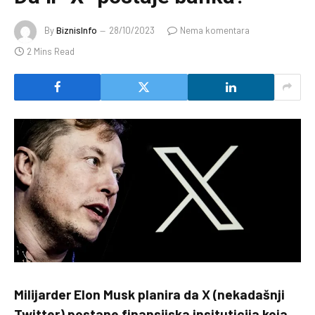
By
BiznisInfo
28/10/2023
Nema komentara
2 Mins Read
Milijarder Elon Musk planira da X (nekadašnji
Twitter) postane finansijska insituticija koja