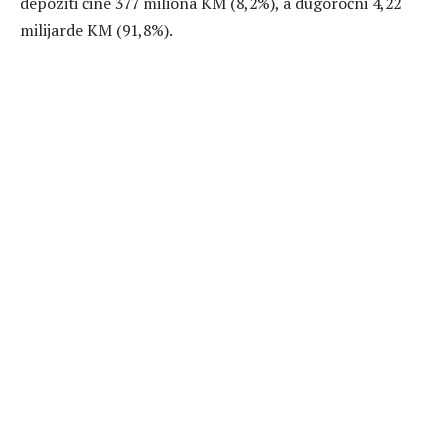
depoziti čine 377 miliona KM (8,2%), a dugoročni 4,22
milijarde KM (91,8%).