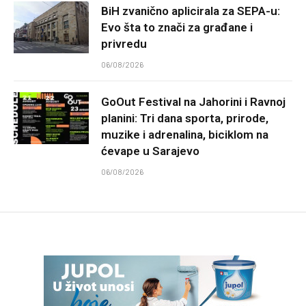
BiH zvanično aplicirala za SEPA-u:
Evo šta to znači za građane i
privredu
06/08/2026
GoOut Festival na Jahorini i Ravnoj
planini: Tri dana sporta, prirode,
muzike i adrenalina, biciklom na
ćevape u Sarajevo
06/08/2026