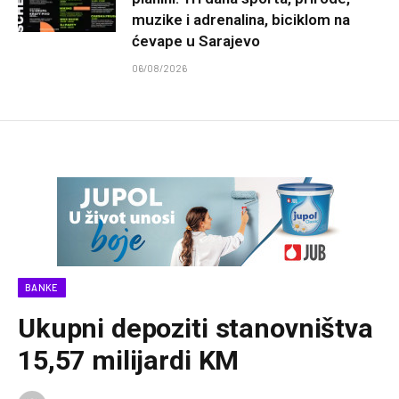
muzike i adrenalina, biciklom na
ćevape u Sarajevo
06/08/2026
BANKE
Ukupni depoziti stanovništva
15,57 milijardi KM