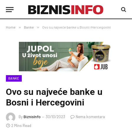
Home
»
Banke
»
Ovo su najveće banke u Bosni i Hercegovini
BANKE
Ovo su najveće banke u
Bosni i Hercegovini
By
BiznisInfo
30/10/2023
Nema komentara
2 Mins Read