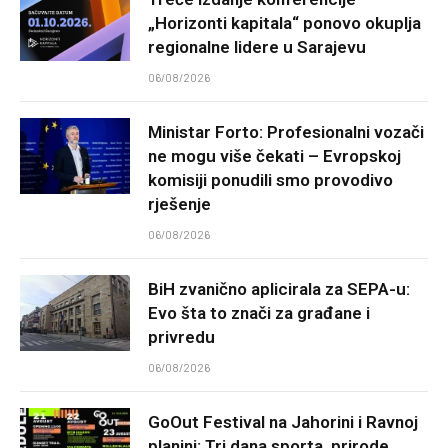
„Horizonti kapitala“ ponovo okuplja
regionalne lidere u Sarajevu
06/08/2026
Ministar Forto: Profesionalni vozači
ne mogu više čekati – Evropskoj
komisiji ponudili smo provodivo
rješenje
06/08/2026
BiH zvanično aplicirala za SEPA-u:
Evo šta to znači za građane i
privredu
06/08/2026
GoOut Festival na Jahorini i Ravnoj
planini: Tri dana sporta, prirode,