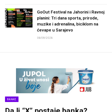
GoOut Festival na Jahorini i Ravnoj
planini: Tri dana sporta, prirode,
muzike i adrenalina, biciklom na
ćevape u Sarajevo
06/08/2026
BANKE
Da li “X” postaje banka?