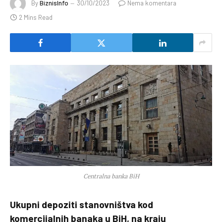
By
BiznisInfo
30/10/2023
Nema komentara
2 Mins Read
Centralna banka BiH
Ukupni depoziti stanovništva kod
komercijalnih banaka u BiH, na kraju