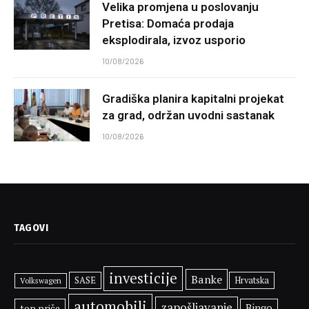
Velika promjena u poslovanju
Pretisa: Domaća prodaja
eksplodirala, izvoz usporio
10/08/2026
Gradiška planira kapitalni projekat
za grad, održan uvodni sastanak
10/08/2026
TAGOVI
investicije
Banke
SASE
Hrvatska
Volkswagen
automobili
zapošljavanje
top priče
Bingo