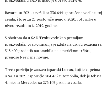
proizvođača u SAD pripalo je upravo BMW-u.
Bavarci su 2021. završili sa 336.644 isporučena vozila u toj
zemlji, što je za 21 posto više nego u 2020. i otprilike u
nivou rezultata iz 2019. godine.
S obzirom da u SAD
Teslu
vode kao premijum
proizvođača, ova kompanija je izbila na drugu poziciju sa
313.400 prodatih automobila na američkom tržištu,
prenose Nezvisne novine.
Treću poziciju je zauzeo japanski
Lexus
, koji je kupcima
u SAD u 2021. isporučio 304.475 automobila, dok je tek na
4. mjestu Mercedes sa 276.102 prodata vozila.