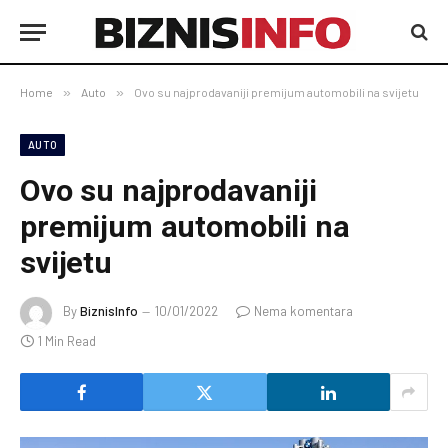
Home
»
Auto
»
Ovo su najprodavaniji premijum automobili na svijetu
AUTO
Ovo su najprodavaniji
premijum automobili na
svijetu
By
BiznisInfo
10/01/2022
Nema komentara
1 Min Read