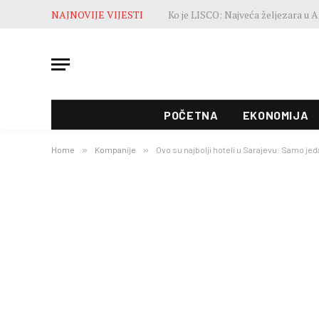
NAJNOVIJE VIJESTI
POČETNA
EKONOMIJA
Home
»
Kompanije
»
Ovo su najbolji hoteli u Sarajevu: Samo je