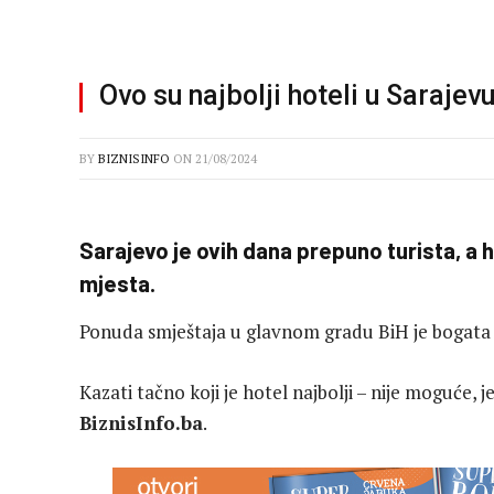
Ovo su najbolji hoteli u Saraje
BY
BIZNISINFO
ON
21/08/2024
Sarajevo je ovih dana prepuno turista, a 
mjesta.
Ponuda smještaja u glavnom gradu BiH je bogata i
Kazati tačno koji je hotel najbolji – nije moguće, j
BiznisInfo.ba
.