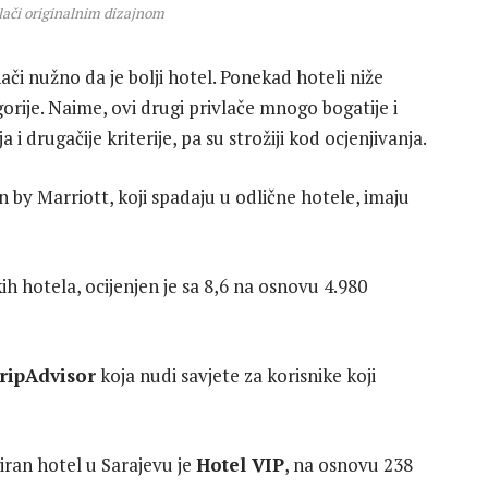
lači originalnim dizajnom
nači nužno da je bolji hotel. Ponekad hoteli niže
orije. Naime, ovi drugi privlače mnogo bogatije i
i drugačije kriterije, pa su strožiji kod ocjenjivanja.
 by Marriott, koji spadaju u odlične hotele, imaju
ih hotela, ocijenjen je sa 8,6 na osnovu 4.980
ripAdvisor
koja nudi savjete za korisnike koji
iran hotel u Sarajevu je
Hotel VIP
, na osnovu 238