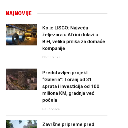
NAJNOVIJE
Ko je LISCO: Najveća
željezara u Africi dolazi u
BiH, velika prilika za domaće
kompanije
08/08/2026
Predstavljen projekt
“Galeria”: Toranj od 31
sprata i investicija od 100
miliona KM, gradnja već
počela
07/08/2026
Završne pripreme pred