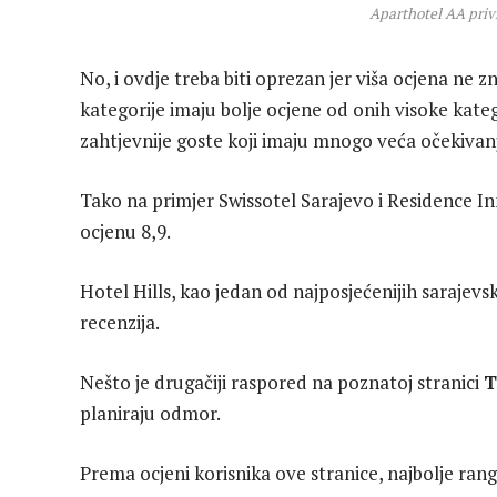
Aparthotel AA priv
No, i ovdje treba biti oprezan jer viša ocjena ne z
kategorije imaju bolje ocjene od onih visoke kateg
zahtjevnije goste koji imaju mnogo veća očekivanja 
Tako na primjer Swissotel Sarajevo i Residence Inn
ocjenu 8,9.
Hotel Hills, kao jedan od najposjećenijih sarajevsk
recenzija.
Nešto je drugačiji raspored na poznatoj stranici
T
planiraju odmor.
Prema ocjeni korisnika ove stranice, najbolje rang