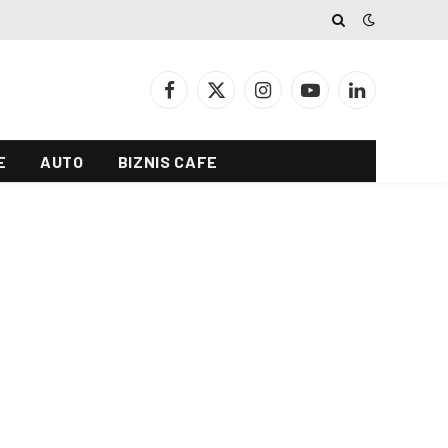
Facebook
X
Instagram
YouTube
LinkedIn
(Twitter)
E
AUTO
BIZNIS CAFE