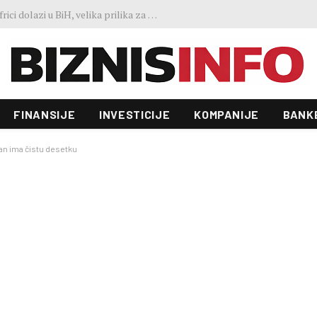
Predstavljen projekt “Galeria”: Toranj od 31 sprata i investicija od 100 miliona KM, gradnja već počela
FINANSIJE
INVESTICIJE
KOMPANIJE
BANK
dan ima čistu desetku