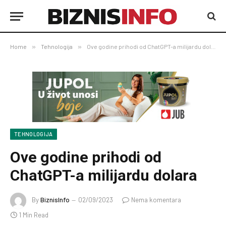
Home
»
Tehnologija
»
Ove godine prihodi od ChatGPT-a milijardu dolara
TEHNOLOGIJA
Ove godine prihodi od
ChatGPT-a milijardu dolara
By
BiznisInfo
02/09/2023
Nema komentara
1 Min Read