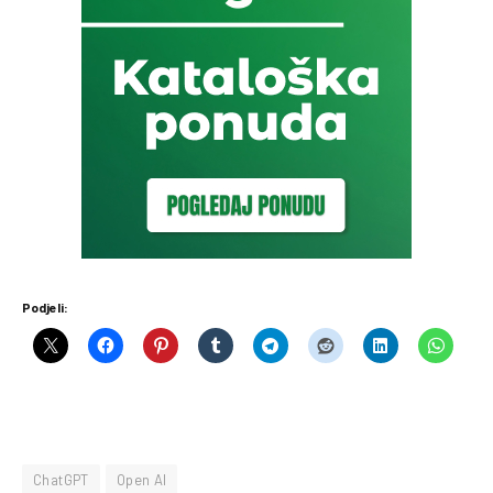
Podjeli:
ChatGPT
Open AI