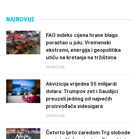
NAJNOVIJE
FAO indeks cijena hrane blago
porastao u julu: Vremenski
ekstremi, energija i geopolitika
utiču na kretanja na tržištima
07/08/2026
Akvizicija vrijedna 55 milijardi
dolara: Trumpov zet i Saudijci
preuzeli jednog od najvećih
proizvođača videoigara
07/08/2026
Četvrto ljeto zaredom Trg slobode