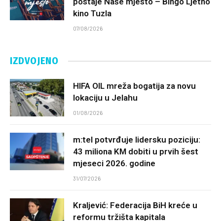
postaje Naše mjesto – Bingo Ljetno
kino Tuzla
07/08/2026
IZDVOJENO
HIFA OIL mreža bogatija za novu
lokaciju u Jelahu
01/08/2026
m:tel potvrđuje lidersku poziciju:
43 miliona KM dobiti u prvih šest
mjeseci 2026. godine
31/07/2026
Kraljević: Federacija BiH kreće u
reformu tržišta kapitala