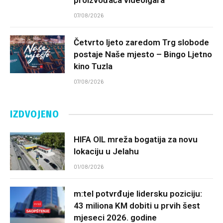
proizvođača videoigara
07/08/2026
Četvrto ljeto zaredom Trg slobode
postaje Naše mjesto – Bingo Ljetno
kino Tuzla
07/08/2026
IZDVOJENO
HIFA OIL mreža bogatija za novu
lokaciju u Jelahu
01/08/2026
m:tel potvrđuje lidersku poziciju:
43 miliona KM dobiti u prvih šest
mjeseci 2026. godine