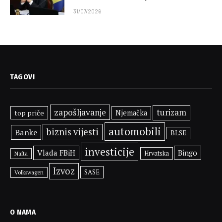
31/07/2026
TAGOVI
zapošljavanje
turizam
top priče
Njemačka
automobili
biznis vijesti
Banke
BLSE
investicije
Vlada FBiH
Bingo
Hrvatska
Nafta
Izvoz
SASE
Volkswagen
O NAMA