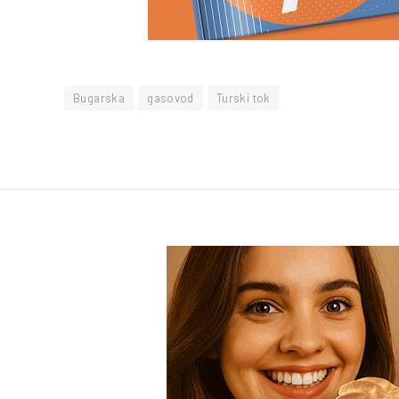
Bugarska
gasovod
Turski tok