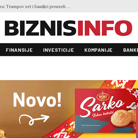
Akvizicija vrijedna 55 milijardi dolara: Trumpov zet i Saudijci preuzeli jednog od najvećih proizvođača videoigara
FINANSIJE
INVESTICIJE
KOMPANIJE
BANK