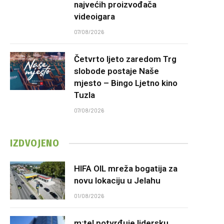
najvećih proizvođača
videoigara
07/08/2026
Četvrto ljeto zaredom Trg
slobode postaje Naše
mjesto – Bingo Ljetno kino
Tuzla
07/08/2026
IZDVOJENO
HIFA OIL mreža bogatija za
novu lokaciju u Jelahu
01/08/2026
m:tel potvrđuje lidersku