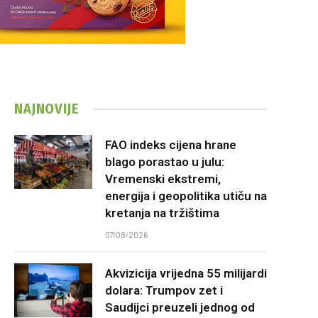
NAJNOVIJE
FAO indeks cijena hrane
blago porastao u julu:
Vremenski ekstremi,
energija i geopolitika utiču na
kretanja na tržištima
07/08/2026
Akvizicija vrijedna 55 milijardi
dolara: Trumpov zet i
Saudijci preuzeli jednog od