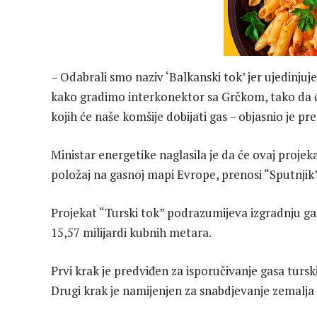
– Odabrali smo naziv ‘Balkanski tok’ jer ujedinjuj
kako gradimo interkonektor sa Grčkom, tako da ć
kojih će naše komšije dobijati gas – objasnio je pre
Ministar energetike naglasila je da će ovaj projeka
položaj na gasnoj mapi Evrope, prenosi “Sputnjik”
Projekat “Turski tok” podrazumijeva izgradnju gas
15,57 milijardi kubnih metara.
Prvi krak je predviđen za isporučivanje gasa tur
Drugi krak je namijenjen za snabdjevanje zemalja 