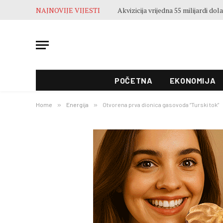
NAJNOVIJE VIJESTI
POČETNA
EKONOMIJA
Home
»
Energija
»
Otvorena prva dionica gasovoda “Turski tok”