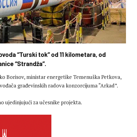
voda “Turski tok” od 11 kilometara, od
nice “Strandža”.
jko Borisov, ministar energetike Temenuška Petkova,
zvođača građevinskih radova konzorcijuma “Arkad”.
ao ujedinjujući za učesnike projekta.