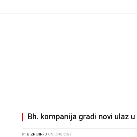
Bh. kompanija gradi novi ulaz u 
BY
BIZNISINFO
ON
15/02/2024