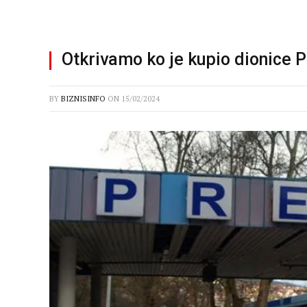
Otkrivamo ko je kupio dionice P
BY
BIZNISINFO
ON
15/02/2024