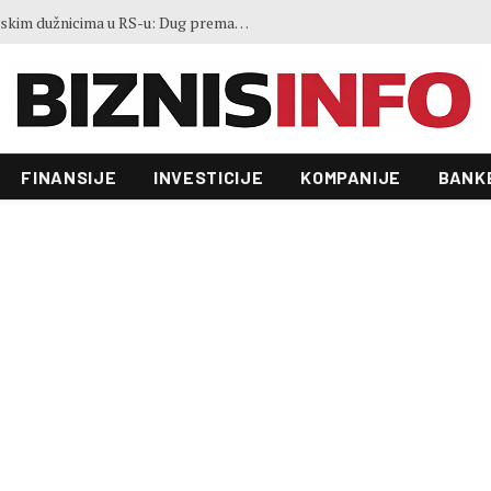
Gosti iz regiona okupirali Jahorinu, mnogi zbog popusta umjesto mora izabrali planinu
FINANSIJE
INVESTICIJE
KOMPANIJE
BANK