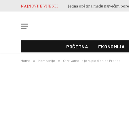
NAJNOVIJE VIJESTI
POČETNA
EKONOMIJA
Home
»
Kompanije
»
Otkrivamo ko je kupio dionice Pretisa