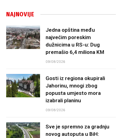
NAJNOVIJE
Jedna opština među
najvećim poreskim
dužnicima u RS-u: Dug
premašio 6,4 miliona KM
09/08/2026
Gosti iz regiona okupirali
Jahorinu, mnogi zbog
popusta umjesto mora
izabrali planinu
09/08/2026
Sve je spremno za gradnju
novog autoputa u BiH: