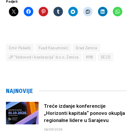
Podjeli:
Emir Pašalić
Fuad Kasumović
Grad Zenica
JP "Vodovod i kaalizacija" d.o.o. Zenica
KfW
SECO
NAJNOVIJE
Treće izdanje konferencije
„Horizonti kapitala“ ponovo okuplja
regionalne lidere u Sarajevu
06/08/2026