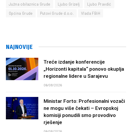
Južna obilaznica Grude
Ljubo Grizelj
Ljubo Pravdić
Općina Grude
Putovi Grude d.o.o.
Vlada FBiH
NAJNOVIJE
Treće izdanje konferencije
„Horizonti kapitala“ ponovo okuplja
regionalne lidere u Sarajevu
06/08/2026
Ministar Forto: Profesionalni vozači
ne mogu više čekati – Evropskoj
komisiji ponudili smo provodivo
rješenje
06/08/2026