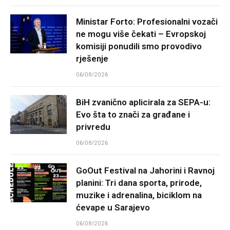
Ministar Forto: Profesionalni vozači
ne mogu više čekati – Evropskoj
komisiji ponudili smo provodivo
rješenje
06/08/2026
BiH zvanično aplicirala za SEPA-u:
Evo šta to znači za građane i
privredu
06/08/2026
GoOut Festival na Jahorini i Ravnoj
planini: Tri dana sporta, prirode,
muzike i adrenalina, biciklom na
ćevape u Sarajevo
06/08/2026