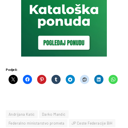
Podjeli:
Andrijana Katić
Darko Mandić
Federalno ministarstvo prometa
JP Ceste Federacije BiH