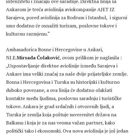
intenzitetu i značaju ove saradnje. Direktna linija sa
Ankarom je treća aviolinija aviokompanije AJET IZ
Sarajeva, pored aviolinija za Bodrum i Istanbul, i sigurni
smo dodatno će osnažiti turizam, poslovne tokove i
kulturnu razmjenu.“
Ambasadorica Bosne i Hercegovine u Ankari,
NJ.E.
Mirsada Čolaković
, ovom prilikom je naglasila :
„Uspostavljanje direktne aviolinije između Sarajeva i
Ankare ima veliki značaj za naše dvije prijateljske zemlje.
Bosna i Hercegovina i Turska su historijski i kulturno
duboko povezane, a ova linija će dodatno olakšati
kontakte među ljudima, poslovnu saradnju i turističke
tokove. Ankara je grad srdačnih i otvorenih ljudi, a
Turska je zemlja koja poštuje suverenitet država na
Balkanu i koja je za nas veoma važan partner, kako
politički tako i ekonomski. Ova nova aviolinija je još jedan