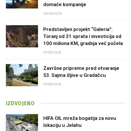
domaće kompanije
08/08/2026
Predstavljen projekt “Galeria”:
Toranj od 31 sprata i investicija od
100 miliona KM, gradnja već počela
07/08/2026
Završne pripreme pred otvaranje
53. Sajma šljive u Gradačcu
07/08/2026
IZDVOJENO
HIFA OIL mreža bogatija za novu
lokaciju u Jelahu