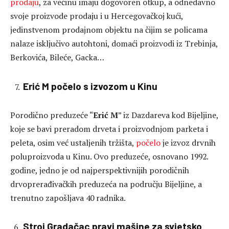
prodaju
, za većinu imaju dogovoren otkup, a odnedavno
svoje proizvode prodaju i u Hercegovačkoj kući,
jedinstvenom prodajnom objektu na čijim se policama
nalaze isključivo autohtoni, domaći proizvodi iz Trebinja,
Berkovića, Bileće, Gacka…
Erić M počelo s izvozom u Kinu
Porodično preduzeće “
Erić M
” iz Dazdareva kod Bijeljine,
koje se bavi preradom drveta i proizvodnjom parketa i
peleta, osim već ustaljenih tržišta,
počelo
je izvoz drvnih
poluproizvoda u Kinu. Ovo preduzeće, osnovano 1992.
godine, jedno je od najperspektivnijih porodičnih
drvoprerađivačkih preduzeća na području Bijeljine, a
trenutno zapošljava 40 radnika.
Stroj Gradačac pravi mašine za svjetsko