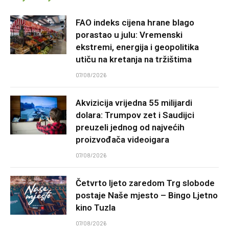
FAO indeks cijena hrane blago
porastao u julu: Vremenski
ekstremi, energija i geopolitika
utiču na kretanja na tržištima
07/08/2026
Akvizicija vrijedna 55 milijardi
dolara: Trumpov zet i Saudijci
preuzeli jednog od najvećih
proizvođača videoigara
07/08/2026
Četvrto ljeto zaredom Trg slobode
postaje Naše mjesto – Bingo Ljetno
kino Tuzla
07/08/2026