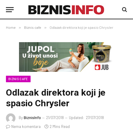
Home
»
Biznis cafe
»
Odlazak direktora koji je spasio Chrysler
BIZNIS CAFE
Odlazak direktora koji je
spasio Chrysler
By
BiznisInfo
21/07/2018
Updated:
27/07/2018
Nema komentara
2 Mins Read