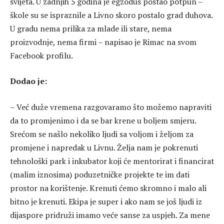
svijeta. U zadnjih 5 godina je egzodus postao potpun –
škole su se ispraznile a Livno skoro postalo grad duhova.
U gradu nema prilika za mlade ili stare, nema
proizvodnje, nema firmi – napisao je Rimac na svom
Facebook profilu.
Dodao je:
– Već duže vremena razgovaramo što možemo napraviti
da to promjenimo i da se bar krene u boljem smjeru.
Srećom se našlo nekoliko ljudi sa voljom i željom za
promjene i napredak u Livnu. Želja nam je pokrenuti
tehnološki park i inkubator koji će mentorirat i financirat
(malim iznosima) poduzetničke projekte te im dati
prostor na korištenje. Krenuti ćemo skromno i malo ali
bitno je krenuti. Ekipa je super i ako nam se još ljudi iz
dijaspore pridruži imamo veće sanse za uspjeh. Za mene