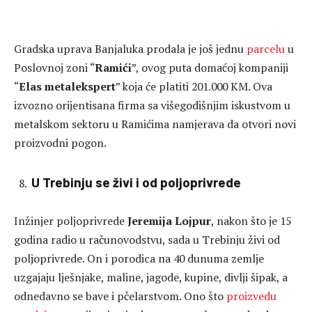
Gradska uprava Banjaluka prodala je još jednu
parcelu
u
Poslovnoj zoni “
Ramići
”, ovog puta domaćoj kompaniji
“
Elas metalekspert
” koja će platiti 201.000 KM. Ova
izvozno orijentisana firma sa višegodišnjim iskustvom u
metalskom sektoru u Ramićima namjerava da otvori novi
proizvodni pogon.
U Trebinju se živi i od poljoprivrede
Inžinjer poljoprivrede
Jeremija Lojpur
, nakon što je 15
godina radio u računovodstvu, sada u Trebinju živi od
poljoprivrede. On i porodica na 40 dunuma zemlje
uzgajaju lješnjake, maline, jagode, kupine, divlji šipak, a
odnedavno se bave i pčelarstvom. Ono što
proizvedu