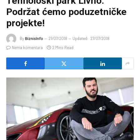
Tehnološki park Livno:
Podržat ćemo poduzetničke
projekte!
By
BiznisInfo
21/07/2018
Updated:
27/07/2018
Nema komentara
2 Mins Read