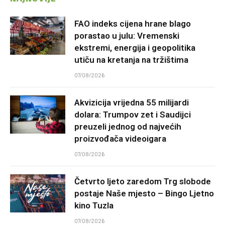
FAO indeks cijena hrane blago
porastao u julu: Vremenski
ekstremi, energija i geopolitika
utiču na kretanja na tržištima
07/08/2026
Akvizicija vrijedna 55 milijardi
dolara: Trumpov zet i Saudijci
preuzeli jednog od najvećih
proizvođača videoigara
07/08/2026
Četvrto ljeto zaredom Trg slobode
postaje Naše mjesto – Bingo Ljetno
kino Tuzla
07/08/2026