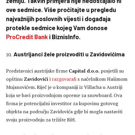
zemlju. Takvih primjera nije nedostajalo ni
ove sedmice. Više pročitajte u pregledu
najvažnijih poslovnih vijesti i događaja
protekle sedmice kojeg Vam donose
ProCredit Bank
i BiznisInfo.
Austrijanci žele proizvoditi u Zavidovićima
Predstavnici austrijske firme
Capital d.o.o.
posjetili su
opštinu
Zavidovići
i
razgovarali
s načelnikom Hašimom
Mujanovićem. Riječ je o kompaniji iz Villacha u Austriji
koja se bavi proizvodnjom opreme za snowboard. Ova
firma je potencijalni investitor za kupovinu gotovog
objekta na području Zavidovića gdje bi mogla nastaviti
svoju proizvodnju za tržište BiH.