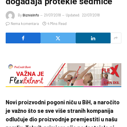
događaja protekle sedmice
By
BiznisInfo
21/07/2018
Updated:
22/07/2018
Nema komentara
4 Mins Read
Novi proizvodni pogoni niču u BiH, a naročito
je važno što se sve više stranih kompanija
odlučuje dio proizvodnje premjestiti u našu