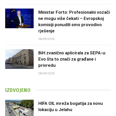
Ministar Forto: Profesionalni vozači
ne mogu više čekati – Evropskoj
komisiji ponudili smo provodivo
rješenje
06/08/2026
BiH zvanično aplicirala za SEPA-u:
Evo šta to znači za građane i
privredu
06/08/2026
IZDVOJENO
HIFA OIL mreža bogatija za novu
lokaciju u Jelahu