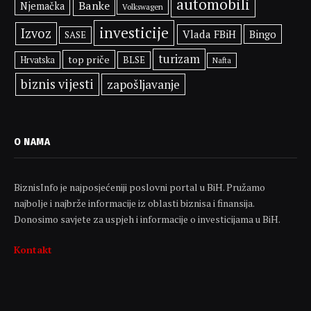
automobili
Banke
Njemačka
Volkswagen
investicije
Izvoz
Vlada FBiH
Bingo
SASE
turizam
top priče
BLSE
Hrvatska
Nafta
biznis vijesti
zapošljavanje
O NAMA
BiznisInfo je najposjećeniji poslovni portal u BiH. Pružamo
najbolje i najbrže informacije iz oblasti biznisa i finansija.
Donosimo savjete za uspjeh i informacije o investicijama u BiH.
Kontakt