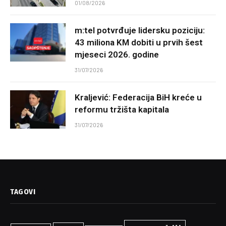
01/08/2026
m:tel potvrđuje lidersku poziciju:
43 miliona KM dobiti u prvih šest
mjeseci 2026. godine
31/07/2026
Kraljević: Federacija BiH kreće u
reformu tržišta kapitala
31/07/2026
TAGOVI