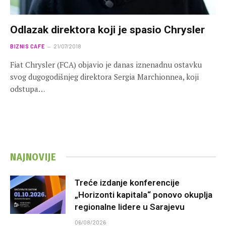
Odlazak direktora koji je spasio Chrysler
BIZNIS CAFE
21/07/2018
Fiat Chrysler (FCA) objavio je danas iznenadnu ostavku
svog dugogodišnjeg direktora Sergia Marchionnea, koji
odstupa…
NAJNOVIJE
Treće izdanje konferencije
„Horizonti kapitala“ ponovo okuplja
regionalne lidere u Sarajevu
06/08/2026