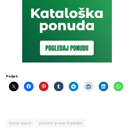
Podjeli:
biznis vijesti
granični prelaz Gradiška