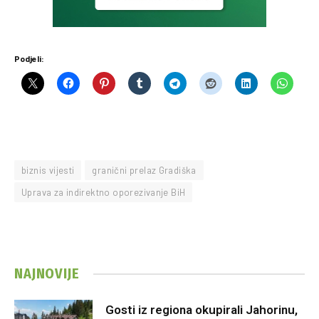
Podjeli:
biznis vijesti
granični prelaz Gradiška
Uprava za indirektno oporezivanje BiH
NAJNOVIJE
Gosti iz regiona okupirali Jahorinu,