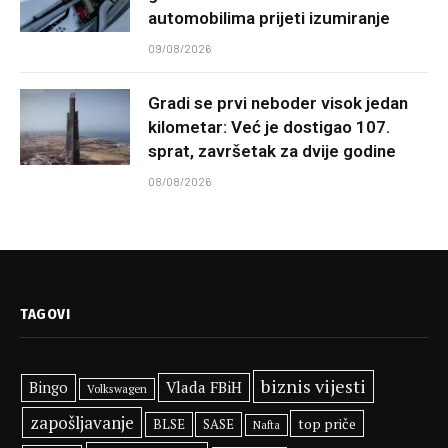
automobilima prijeti izumiranje
09/08/2026
Gradi se prvi neboder visok jedan
kilometar: Već je dostigao 107.
sprat, završetak za dvije godine
08/08/2026
TAGOVI
biznis vijesti
Vlada FBiH
Bingo
Volkswagen
zapošljavanje
top priče
BLSE
SASE
Nafta