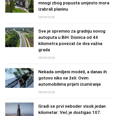
mnogi zbog popusta umjesto mora
izabrali planinu
09/08/2026
Sve je spremno za gradnju novog
autoputa u BiH: Dionica od 44
kilometra povezat će dva važna
grada
09/08/2026
Nekada omiljeni modeli, a danas ih
gotovo niko ne želi: Ovim
automobilima prijeti izumiranje
09/08/2026
Gradi se prvi neboder visok jedan
kilometar: Već je dostigao 107.