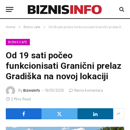
Home
»
Biznis cafe
»
Od 19 sati počeo funkcionisati Granični prelaz Gradiška na novoj lokaciji
BIZNIS CAFE
Od 19 sati počeo
funkcionisati Granični prelaz
Gradiška na novoj lokaciji
By
BiznisInfo
19/05/2026
Nema komentara
2 Mins Read