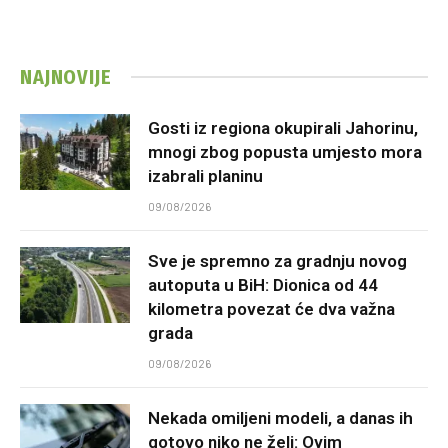
NAJNOVIJE
Gosti iz regiona okupirali Jahorinu,
mnogi zbog popusta umjesto mora
izabrali planinu
09/08/2026
Sve je spremno za gradnju novog
autoputa u BiH: Dionica od 44
kilometra povezat će dva važna
grada
09/08/2026
Nekada omiljeni modeli, a danas ih
gotovo niko ne želi: Ovim