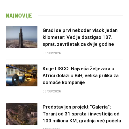
NAJNOVIJE
Gradi se prvi neboder visok jedan
kilometar: Već je dostigao 107.
sprat, završetak za dvije godine
08/08/2026
Ko je LISCO: Najveća željezara u
Africi dolazi u BiH, velika prilika za
domaće kompanije
08/08/2026
Predstavljen projekt “Galeria”:
Toranj od 31 sprata i investicija od
100 miliona KM, gradnja već počela