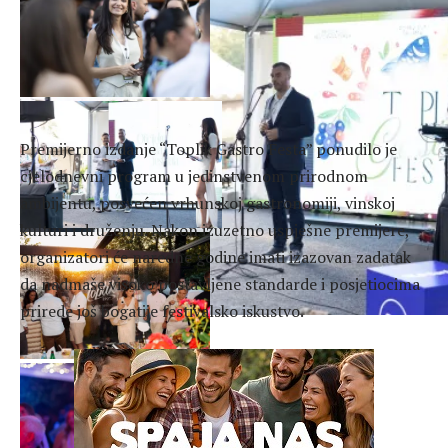
Premijerno izdanje “Toplik Gastro Festa” ponudilo je
cjelodnevni program u jedinstvenom prirodnom
ambijentu, posvećen vrhunskoj gastronomiji, vinskoj
kulturi i druženju. Nakon izuzetno uspješne premijere,
organizatori će naredne godine imati izazovan zadatak
da nadmaše visoko postavljene standarde i posjetiocima
prirede još bogatije festivalsko iskustvo.