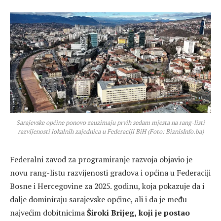
Sarajevske općine ponovo zauzimaju prvih sedam mjesta na rang-listi
razvijenosti lokalnih zajednica u Federaciji BiH (Foto: BiznisInfo.ba)
Federalni zavod za programiranje razvoja objavio je
novu rang-listu razvijenosti gradova i općina u Federaciji
Bosne i Hercegovine za 2025. godinu, koja pokazuje da i
dalje dominiraju sarajevske općine, ali i da je među
najvećim dobitnicima
Široki Brijeg,
koji je postao