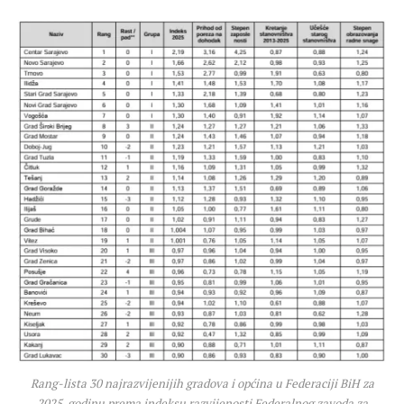
Rang-lista 30 najrazvijenijih gradova i općina u Federaciji BiH za
2025. godinu prema indeksu razvijenosti Federalnog zavoda za