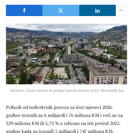
Sarajevo: Grad u kojem se prikupi najviše poreza (Foto: BiznisInfo.ba)
Prihodi od indirektnih poreza za šest mjeseci 2026.
godine iznosili su 6 milijardi i 76 miliona KM i veći su za
329 miliona KM ili 5,73 % u odnosu na isti period 2025.
godine kada su iznosili 5 milijardi i 747 miliona KM.