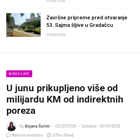
07/08/2026
Završne pripreme pred otvaranje
53. Sajma šljive u Gradačcu
07/08/2026
BIZNIS CAFE
U junu prikupljeno više od
milijardu KM od indirektnih
poreza
By
Bojana Šutvić
02/07/2026
Updated:
05/07/2026
Nema komentara
2 Mins Read