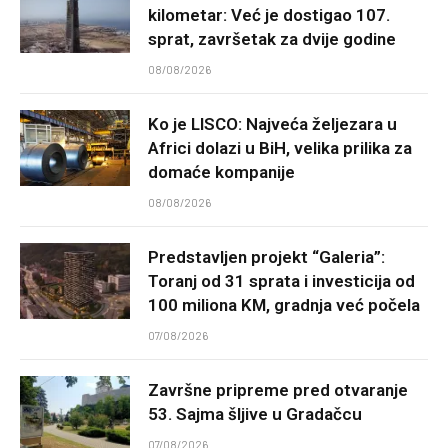
kilometar: Već je dostigao 107.
sprat, završetak za dvije godine
08/08/2026
Ko je LISCO: Najveća željezara u
Africi dolazi u BiH, velika prilika za
domaće kompanije
08/08/2026
Predstavljen projekt “Galeria”:
Toranj od 31 sprata i investicija od
100 miliona KM, gradnja već počela
07/08/2026
Završne pripreme pred otvaranje
53. Sajma šljive u Gradačcu
07/08/2026