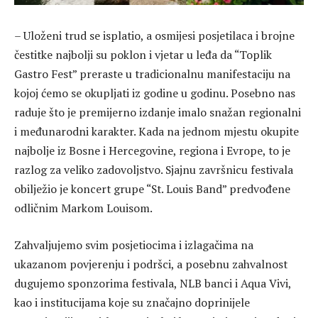
– Uloženi trud se isplatio, a osmijesi posjetilaca i brojne
čestitke najbolji su poklon i vjetar u leđa da “Toplik
Gastro Fest” preraste u tradicionalnu manifestaciju na
kojoj ćemo se okupljati iz godine u godinu. Posebno nas
raduje što je premijerno izdanje imalo snažan regionalni
i međunarodni karakter. Kada na jednom mjestu okupite
najbolje iz Bosne i Hercegovine, regiona i Evrope, to je
razlog za veliko zadovoljstvo. Sjajnu završnicu festivala
obilježio je koncert grupe “St. Louis Band” predvođene
odličnim Markom Louisom.
Zahvaljujemo svim posjetiocima i izlagačima na
ukazanom povjerenju i podršci, a posebnu zahvalnost
dugujemo sponzorima festivala, NLB banci i Aqua Vivi,
kao i institucijama koje su značajno doprinijele