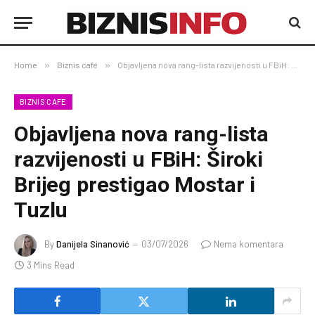
Home
»
Biznis cafe
»
Objavljena nova rang-lista razvijenosti u FBiH: Široki Brijeg prestigao Mostar i Tuzlu
BIZNIS CAFE
Objavljena nova rang-lista
razvijenosti u FBiH: Široki
Brijeg prestigao Mostar i
Tuzlu
By
Danijela Sinanović
03/07/2026
Nema komentara
3 Mins Read