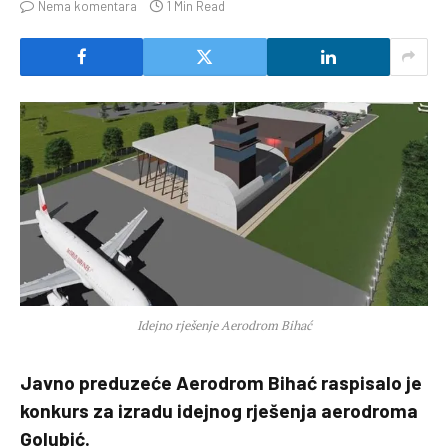
Nema komentara
1 Min Read
Idejno rješenje Aerodrom Bihać
Javno preduzeće Aerodrom Bihać raspisalo je
konkurs za izradu idejnog rješenja aerodroma
Golubić.