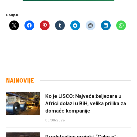
Podjeli:
NAJNOVIJE
Ko je LISCO: Najveća željezara u
Africi dolazi u BiH, velika prilika za
domaće kompanije
08/08/2026
Predstavljen projekt “Galeria”: