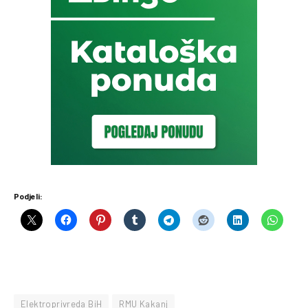
Podjeli:
Elektroprivreda BiH
RMU Kakanj