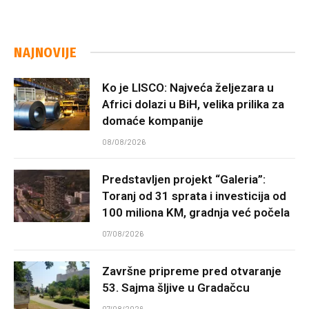
NAJNOVIJE
Ko je LISCO: Najveća željezara u
Africi dolazi u BiH, velika prilika za
domaće kompanije
08/08/2026
Predstavljen projekt “Galeria”:
Toranj od 31 sprata i investicija od
100 miliona KM, gradnja već počela
07/08/2026
Završne pripreme pred otvaranje
53. Sajma šljive u Gradačcu
07/08/2026