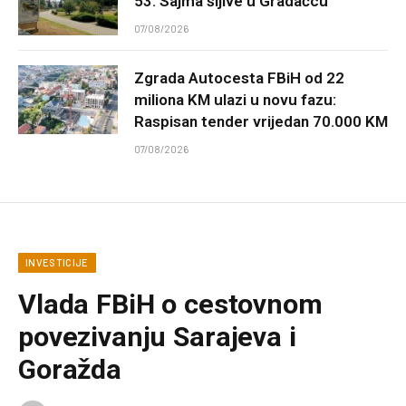
53. Sajma šljive u Gradačcu
07/08/2026
Zgrada Autocesta FBiH od 22
miliona KM ulazi u novu fazu:
Raspisan tender vrijedan 70.000 KM
07/08/2026
INVESTICIJE
Vlada FBiH o cestovnom
povezivanju Sarajeva i
Goražda