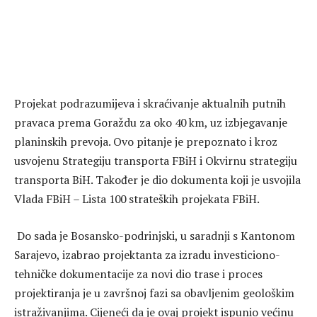
Projekat podrazumijeva i skraćivanje aktualnih putnih
pravaca prema Goraždu za oko 40 km, uz izbjegavanje
planinskih prevoja. Ovo pitanje je prepoznato i kroz
usvojenu Strategiju transporta FBiH i Okvirnu strategiju
transporta BiH. Također je dio dokumenta koji je usvojila
Vlada FBiH – Lista 100 strateških projekata FBiH.
Do sada je Bosansko-podrinjski, u saradnji s Kantonom
Sarajevo, izabrao projektanta za izradu investiciono-
tehničke dokumentacije za novi dio trase i proces
projektiranja je u završnoj fazi sa obavljenim geološkim
istraživanjima. Cijeneći da je ovaj projekt ispunio većinu