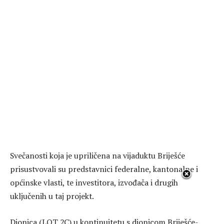
Svečanosti koja je upriličena na vijaduktu Briješće
prisustvovali su predstavnici federalne, kantonalne i
općinske vlasti, te investitora, izvođača i drugih
uključenih u taj projekt.
Dionica (LOT 2C) u kontinuitetu s dionicom Briješće-