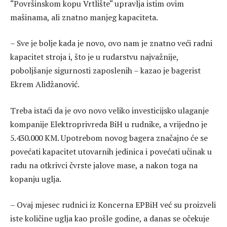
“Površinskom kopu Vrtlište“ upravlja istim ovim
mašinama, ali znatno manjeg kapaciteta.
– Sve je bolje kada je novo, ovo nam je znatno veći radni
kapacitet stroja i, što je u rudarstvu najvažnije,
poboljšanje sigurnosti zaposlenih – kazao je bagerist
Ekrem Alidžanović.
Treba istaći da je ovo novo veliko investicijsko ulaganje
kompanije Elektroprivreda BiH u rudnike, a vrijedno je
5.430.000 KM. Upotrebom novog bagera značajno će se
povećati kapacitet utovarnih jedinica i povećati učinak u
radu na otkrivci čvrste jalove mase, a nakon toga na
kopanju uglja.
– Ovaj mjesec rudnici iz Koncerna EPBiH već su proizveli
iste količine uglja kao prošle godine, a danas se očekuje