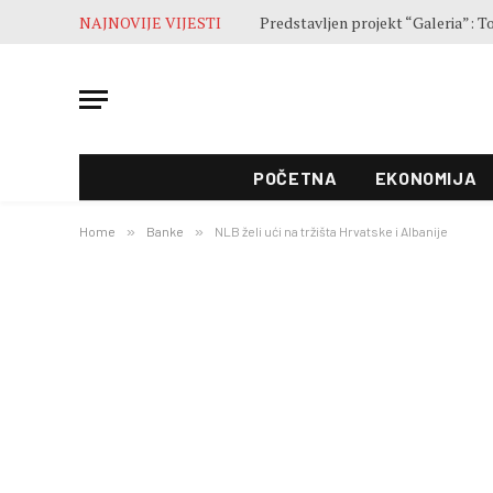
NAJNOVIJE VIJESTI
Završne pripreme pred otvaranje 5
POČETNA
EKONOMIJA
Home
»
Banke
»
NLB želi ući na tržišta Hrvatske i Albanije