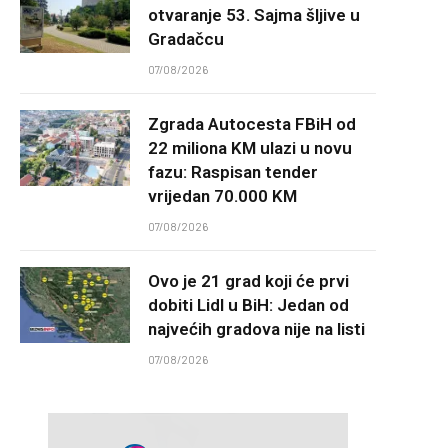
otvaranje 53. Sajma šljive u
Gradačcu
07/08/2026
Zgrada Autocesta FBiH od
22 miliona KM ulazi u novu
fazu: Raspisan tender
vrijedan 70.000 KM
07/08/2026
Ovo je 21 grad koji će prvi
dobiti Lidl u BiH: Jedan od
najvećih gradova nije na listi
07/08/2026