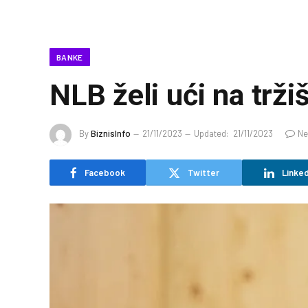
BANKE
NLB želi ući na trži
By
BiznisInfo
21/11/2023
Updated:
21/11/2023
Ne
Facebook
Twitter
Linked