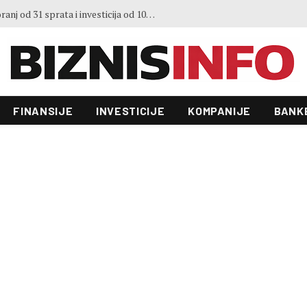
3. Sajma šljive u Gradačcu
FINANSIJE
INVESTICIJE
KOMPANIJE
BANK