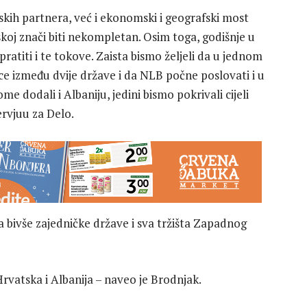
skih partnera, već i ekonomski i geografski most
skoj znači biti nekompletan. Osim toga, godišnje u
atiti i te tokove. Zaista bismo željeli da u jednom
ce između dvije države i da NLB počne poslovati i u
me dodali i Albaniju, jedini bismo pokrivali cijeli
rvjuu za Delo.
a bivše zajedničke države i sva tržišta Zapadnog
 Hrvatska i Albanija – naveo je Brodnjak.