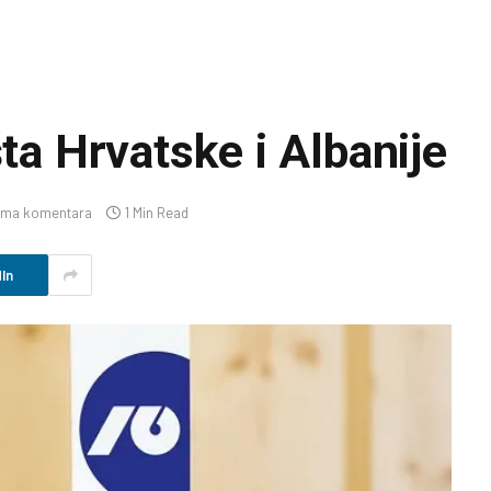
šta Hrvatske i Albanije
ma komentara
1 Min Read
In