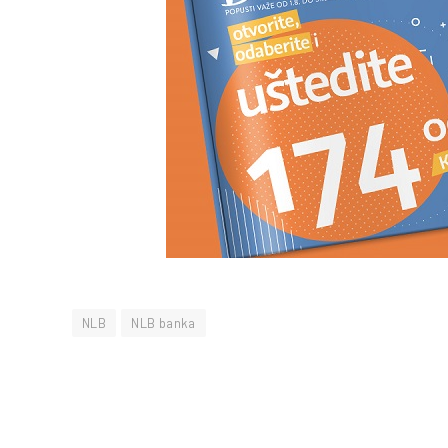
NLB
NLB banka