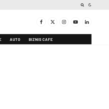
Facebook
X
Instagram
YouTube
LinkedIn
(Twitter)
E
AUTO
BIZNIS CAFE