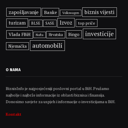
biznis vijesti
zapošljavanje
Banke
Volkswagen
Izvoz
turizam
top priče
BLSE
SASE
investicije
Vlada FBiH
Bingo
Hrvatska
Nafta
automobili
Njemačka
O NAMA
BiznisInfo je najposjećeniji poslovni portal u BiH. Pružamo
najbolje i najbrže informacije iz oblasti biznisa i finansija.
Donosimo savjete za uspjeh i informacije o investicijama u BiH.
Kontakt