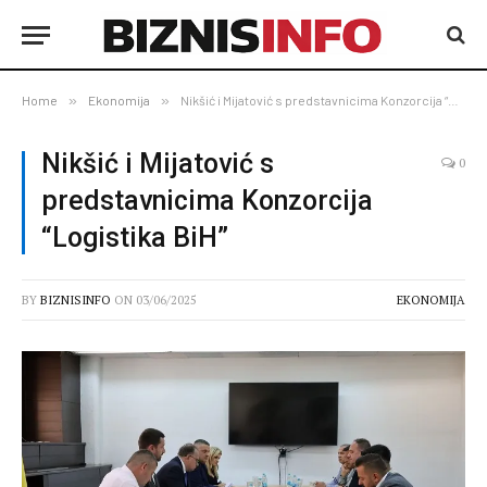
Home
»
Ekonomija
»
Nikšić i Mijatović s predstavnicima Konzorcija “Logistika BiH”
Nikšić i Mijatović s
0
predstavnicima Konzorcija
“Logistika BiH”
BY
BIZNISINFO
ON
03/06/2025
EKONOMIJA