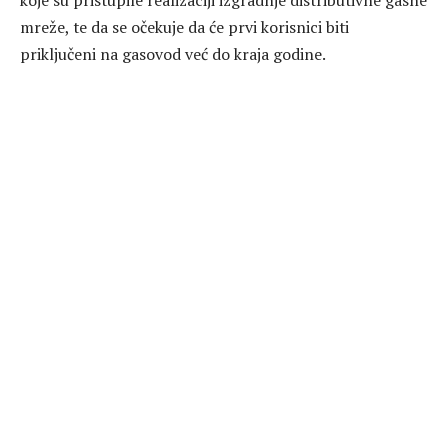
koje su pristupile realizaciji izgradnje distributivne gasne
mreže, te da se očekuje da će prvi korisnici biti
priključeni na gasovod već do kraja godine.