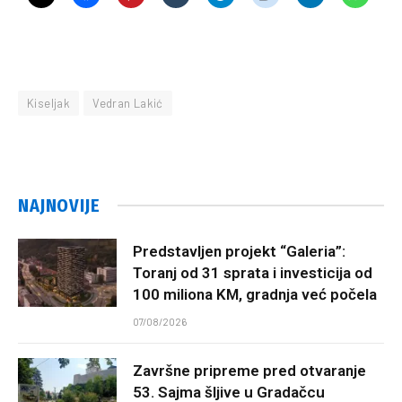
Kiseljak
Vedran Lakić
NAJNOVIJE
Predstavljen projekt “Galeria”:
Toranj od 31 sprata i investicija od
100 miliona KM, gradnja već počela
07/08/2026
Završne pripreme pred otvaranje
53. Sajma šljive u Gradačcu