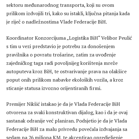
sektoru međunarodnog transporta, koji su ovom
prilikom izdvojili tri, kako su istakli, ključna pitanja kada
je riječ o nadležnostima Vlade Federacije BiH.
Koordinator Konzorcijuma „Logistika BiH“ Velibor Peulić
s tim u vezi predstavio je potrebu za donošenjem
pravilnika o povratu trošarine, zatim za uvođenje
zajedničkog taga radi povoljnijeg korištenja mreže
autoputeva kroz BiH, te ostvarivanje prava na olakšice
poput onih prilikom nabavke ekoloških vozila, a kroz
sticanje statusa izvozno orijentiranih firmi.
Premijer Nikšić istakao je da je Vlada Federacije BiH
otvorena za svaki konstruktivan dijalog, kao i da je ovaj
sastanak odranije već planiran. Podsjetio je da je Vlada
Federacije BiH za malu privredu povećala izdvajanja sa
sedam na 26 miliona KM, te akcentirao opredjeljenje