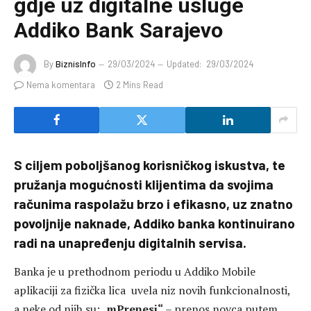
gdje uz digitalne usluge
Addiko Bank Sarajevo
By
BiznisInfo
29/03/2024
Updated:
29/03/2024
Nema komentara
2 Mins Read
S ciljem poboljšanog korisničkog iskustva, te
pružanja mogućnosti klijentima da svojima
računima raspolažu brzo i efikasno, uz znatno
povoljnije naknade, Addiko banka kontinuirano
radi na unapređenju digitalnih servisa.
Banka je u prethodnom periodu u Addiko Mobile
aplikaciji za fizička lica uvela niz novih funkcionalnosti,
a neke od njih su: „
mPrenesi“
– prenos novca putem