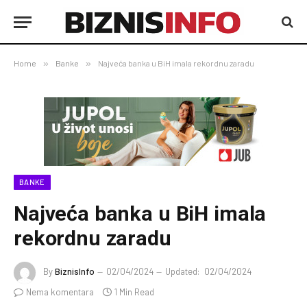
Home
»
Banke
»
Najveća banka u BiH imala rekordnu zaradu
BANKE
Najveća banka u BiH imala
rekordnu zaradu
By
BiznisInfo
02/04/2024
Updated:
02/04/2024
Nema komentara
1 Min Read