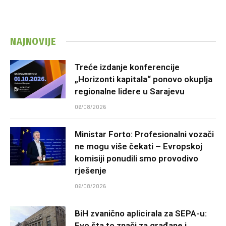
NAJNOVIJE
Treće izdanje konferencije
„Horizonti kapitala“ ponovo okuplja
regionalne lidere u Sarajevu
06/08/2026
Ministar Forto: Profesionalni vozači
ne mogu više čekati – Evropskoj
komisiji ponudili smo provodivo
rješenje
06/08/2026
BiH zvanično aplicirala za SEPA-u:
Evo šta to znači za građane i