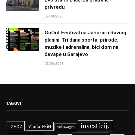
privredu
06/08/2026
GoOut Festival na Jahorini i Ravnoj
planini: Tri dana sporta, prirode,
muzike i adrenalina, biciklom na
ćevape u Sarajevo
06/08/2026
TAGOVI
investicije
Izvoz
Vlada FBiH
Volkswagen