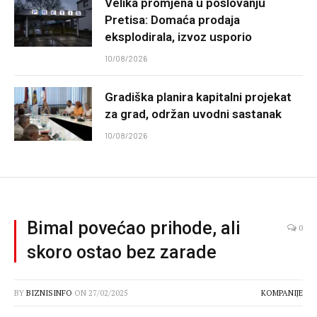
Velika promjena u poslovanju
Pretisa: Domaća prodaja
eksplodirala, izvoz usporio
10/08/2026
Gradiška planira kapitalni projekat
za grad, održan uvodni sastanak
10/08/2026
Bimal povećao prihode, ali
0
skoro ostao bez zarade
BY
BIZNISINFO
ON
27/02/2025
KOMPANIJE