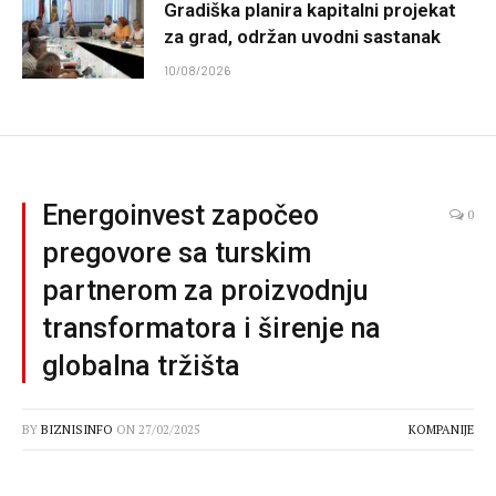
Gradiška planira kapitalni projekat
za grad, održan uvodni sastanak
10/08/2026
Energoinvest započeo
0
pregovore sa turskim
partnerom za proizvodnju
transformatora i širenje na
globalna tržišta
BY
BIZNISINFO
ON
27/02/2025
KOMPANIJE