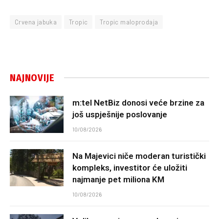
Crvena jabuka
Tropic
Tropic maloprodaja
NAJNOVIJE
m:tel NetBiz donosi veće brzine za
još uspješnije poslovanje
10/08/2026
Na Majevici niče moderan turistički
kompleks, investitor će uložiti
najmanje pet miliona KM
10/08/2026