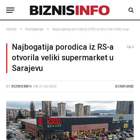
Home
»
Kompanije
»
Najbogatija porodica iz RS-a otvorila veliki supermarket u Sarajevu
Najbogatija porodica iz RS-a
0
otvorila veliki supermarket u
Sarajevu
BY
BIZNISINFO
ON
27/02/2025
KOMPANIJE