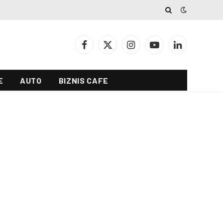
Facebook
X
Instagram
YouTube
LinkedIn
(Twitter)
E
AUTO
BIZNIS CAFE