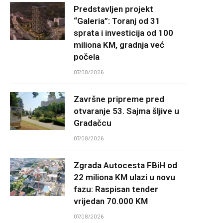
Predstavljen projekt
“Galeria”: Toranj od 31
sprata i investicija od 100
miliona KM, gradnja već
počela
07/08/2026
Završne pripreme pred
otvaranje 53. Sajma šljive u
Gradačcu
07/08/2026
Zgrada Autocesta FBiH od
22 miliona KM ulazi u novu
fazu: Raspisan tender
vrijedan 70.000 KM
07/08/2026