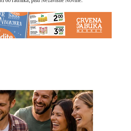
ti 60 radnika, pišu Nezavisne Novine.