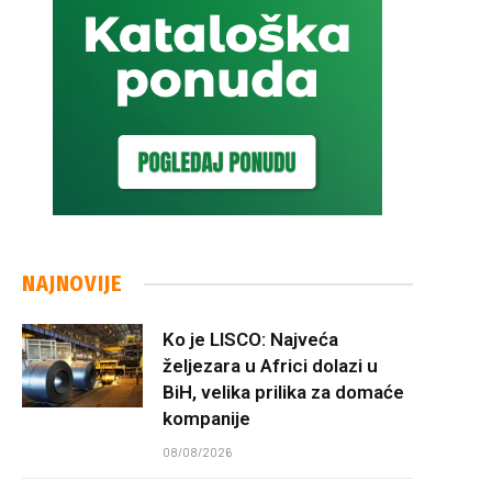
NAJNOVIJE
Ko je LISCO: Najveća
željezara u Africi dolazi u
BiH, velika prilika za domaće
kompanije
08/08/2026