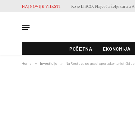
NAJNOVIJE VIJESTI
POČETNA
EKONOMIJA
Home
»
Investicije
»
Na Rostovu se gradi sportsko-turistički cen