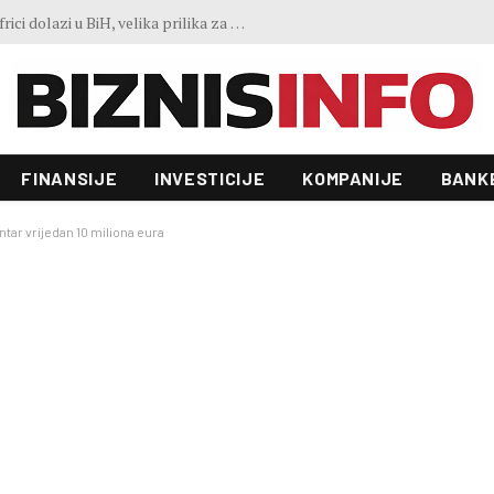
Predstavljen projekt “Galeria”: Toranj od 31 sprata i investicija od 100 miliona KM, gradnja već počela
FINANSIJE
INVESTICIJE
KOMPANIJE
BANK
tar vrijedan 10 miliona eura