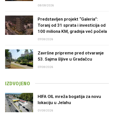
08/08/2026
Predstavljen projekt “Galeria”:
Toranj od 31 sprata i investicija od
100 miliona KM, gradnja već počela
07/08/2026
Završne pripreme pred otvaranje
53. Sajma šljive u Gradačcu
07/08/2026
IZDVOJENO
HIFA OIL mreža bogatija za novu
lokaciju u Jelahu
01/08/2026