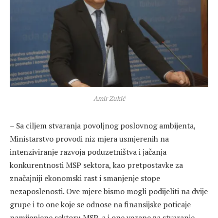
Amir Zukić
– Sa ciljem stvaranja povoljnog poslovnog ambijenta,
Ministarstvo provodi niz mjera usmjerenih na
intenziviranje razvoja poduzetništva i jačanja
konkurentnosti MSP sektora, kao pretpostavke za
značajniji ekonomski rast i smanjenje stope
nezaposlenosti. Ove mjere bismo mogli podijeliti na dvije
grupe i to one koje se odnose na finansijske poticaje
namijenjene sektoru MSP-a i one vezane za stvaranje