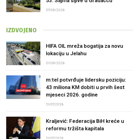
53. Sajma šljive u Gradačcu
07/08/2026
IZDVOJENO
HIFA OIL mreža bogatija za novu
lokaciju u Jelahu
01/08/2026
m:tel potvrđuje lidersku poziciju:
43 miliona KM dobiti u prvih šest
mjeseci 2026. godine
31/07/2026
Kraljević: Federacija BiH kreće u
reformu tržišta kapitala
31/07/2026