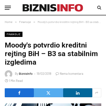
Home
»
Finansije
»
Moody's potvrdio kreditni rejting BiH – B3 sa stabilnim izgledima
FINANSIJE
Moody's potvrdio kreditni
rejting BiH – B3 sa stabilnim
izgledima
By
BiznisInfo
19/02/2018
Nema komentara
1 Min Read