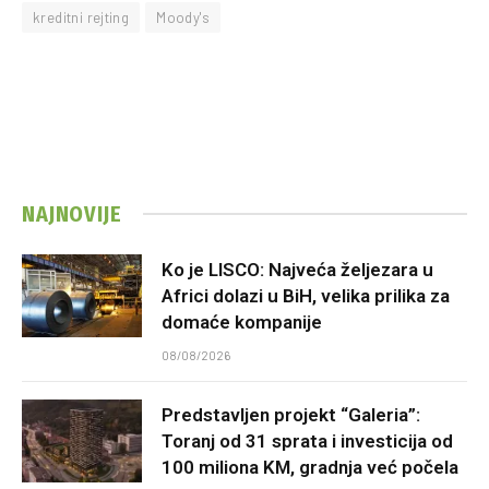
kreditni rejting
Moody's
NAJNOVIJE
Ko je LISCO: Najveća željezara u
Africi dolazi u BiH, velika prilika za
domaće kompanije
08/08/2026
Predstavljen projekt “Galeria”:
Toranj od 31 sprata i investicija od
100 miliona KM, gradnja već počela