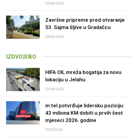
07/08/2026
Završne pripreme pred otvaranje
53. Sajma šljive u Gradačcu
07/08/2026
IZDVOJENO
HIFA OIL mreža bogatija za novu
lokaciju u Jelahu
01/08/2026
m:tel potvrđuje lidersku poziciju:
43 miliona KM dobiti u prvih šest
mjeseci 2026. godine
31/07/2026