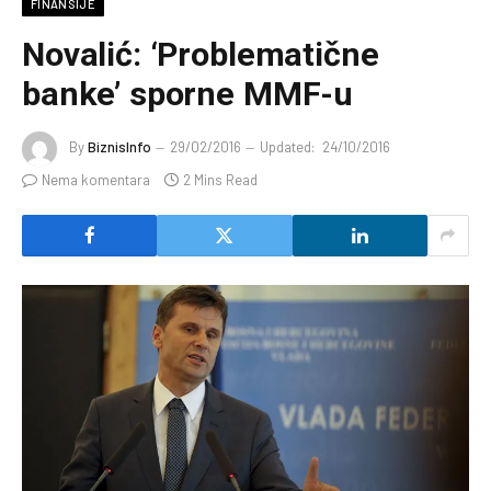
FINANSIJE
Novalić: ‘Problematične
banke’ sporne MMF-u
By
BiznisInfo
29/02/2016
Updated:
24/10/2016
Nema komentara
2 Mins Read