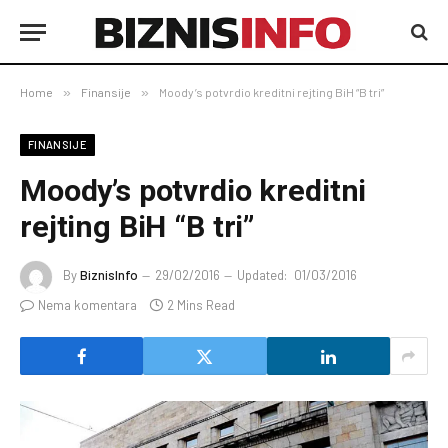
Home
»
Finansije
»
Moody’s potvrdio kreditni rejting BiH “B tri”
FINANSIJE
Moody’s potvrdio kreditni
rejting BiH “B tri”
By
BiznisInfo
29/02/2016
Updated:
01/03/2016
Nema komentara
2 Mins Read