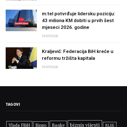
m:tel potvrđuje lidersku poziciju:
43 miliona KM dobiti u prvih šest
mjeseci 2026. godine
31/07/2026
Kraljević: Federacija BiH kreće u
reformu tržišta kapitala
31/07/2026
TAGOVI
biznis vijesti
Banke
Vlada FBiH
Bingo
BLSE