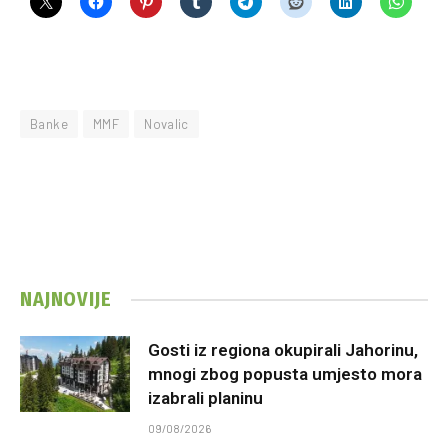
Banke
MMF
Novalic
NAJNOVIJE
Gosti iz regiona okupirali Jahorinu,
mnogi zbog popusta umjesto mora
izabrali planinu
09/08/2026