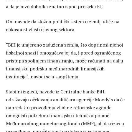
a da je nivo dohotka znatno ispod prosjeka EU.
Oni navode da složen politički sistem u zemlji utiče na
efikasnost vlasti i javnog sektora.
“BiH je umjereno zadužena zemlja, što doprinosi njenoj
fiskalnoj snazi i omogućava joj da, i pored ograničenog
pristupa spoljnjem finansiranju, može računati na dalju
finansijsku podršku međunarodnih finansijskih
institucija”, navodi se u saopštenju.
Stabilni izgledi, navode iz Centralne banke BiH,
odražavaju očekivanja analitičara agencije Moody’s da će
napredak u provođenju vladine reformske agende
omogućiti potrebnu finansijsku i tehničku pomoć
Međunarodnog monetarnog fonda (MMF), ali da rizici u
provođenju, naročito oni koji dolaze iz izazovnog