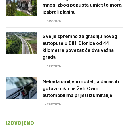
mnogi zbog popusta umjesto mora
izabrali planinu
09/08/2026
Sve je spremno za gradnju novog
autoputa u BiH: Dionica od 44
kilometra povezat će dva važna
grada
09/08/2026
Nekada omiljeni modeli, a danas ih
gotovo niko ne želi: Ovim
automobilima prijeti izumiranje
09/08/2026
IZDVOJENO