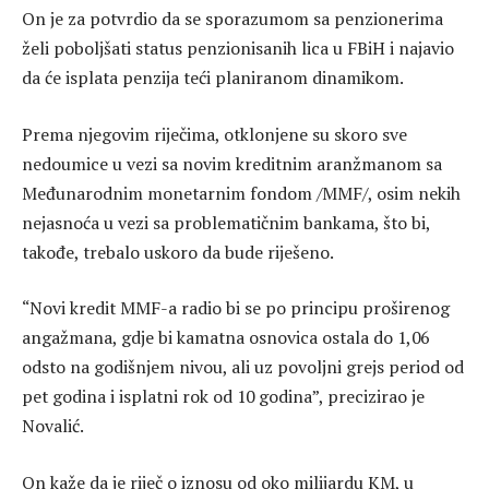
On je za potvrdio da se sporazumom sa penzionerima
želi poboljšati status penzionisanih lica u FBiH i najavio
da će isplata penzija teći planiranom dinamikom.
Prema njegovim riječima, otklonjene su skoro sve
nedoumice u vezi sa novim kreditnim aranžmanom sa
Međunarodnim monetarnim fondom /MMF/, osim nekih
nejasnoća u vezi sa problematičnim bankama, što bi,
takođe, trebalo uskoro da bude riješeno.
“Novi kredit MMF-a radio bi se po principu proširenog
angažmana, gdje bi kamatna osnovica ostala do 1,06
odsto na godišnjem nivou, ali uz povoljni grejs period od
pet godina i isplatni rok od 10 godina”, precizirao je
Novalić.
On kaže da je riječ o iznosu od oko milijardu KM, u