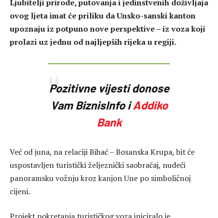
Ljubitelji prirode, putovanja i jedinstvenih doživljaja
ovog ljeta imat će priliku da Unsko-sanski kanton
upoznaju iz potpuno nove perspektive – iz voza koji
prolazi uz jednu od najljepših rijeka u regiji.
Pozitivne vijesti donose
Vam BiznisInfo i
Addiko
Bank
Već od juna, na relaciji Bihać – Bosanska Krupa, bit će
uspostavljen turistički željeznički saobraćaj, nudeći
panoramsku vožnju kroz kanjon Une po simboličnoj
cijeni.
Projekt pokretanja turističkog voza iniciralo je