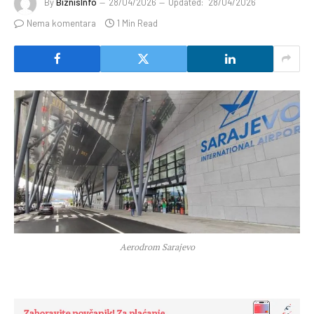
By
BiznisInfo
28/04/2026
Updated:
28/04/2026
Nema komentara
1 Min Read
Aerodrom Sarajevo