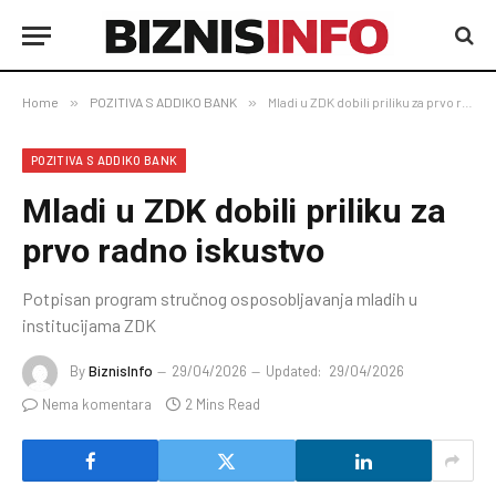
Home
»
POZITIVA S ADDIKO BANK
»
Mladi u ZDK dobili priliku za prvo radno iskustvo
POZITIVA S ADDIKO BANK
Mladi u ZDK dobili priliku za
prvo radno iskustvo
Potpisan program stručnog osposobljavanja mladih u
institucijama ZDK
By
BiznisInfo
29/04/2026
Updated:
29/04/2026
Nema komentara
2 Mins Read