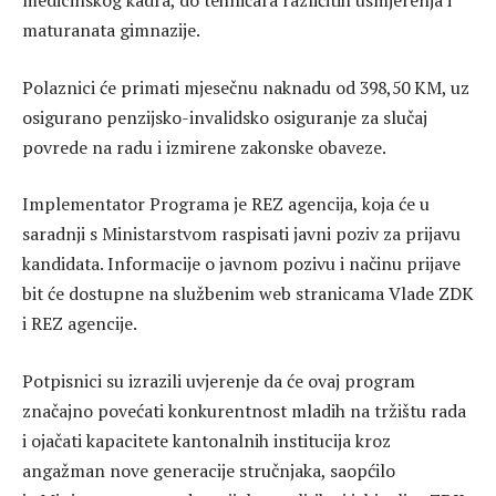
medicinskog kadra, do tehničara različitih usmjerenja i
maturanata gimnazije.
Polaznici će primati mjesečnu naknadu od 398,50 KM, uz
osigurano penzijsko-invalidsko osiguranje za slučaj
povrede na radu i izmirene zakonske obaveze.
Implementator Programa je REZ agencija, koja će u
saradnji s Ministarstvom raspisati javni poziv za prijavu
kandidata. Informacije o javnom pozivu i načinu prijave
bit će dostupne na službenim web stranicama Vlade ZDK
i REZ agencije.
Potpisnici su izrazili uvjerenje da će ovaj program
značajno povećati konkurentnost mladih na tržištu rada
i ojačati kapacitete kantonalnih institucija kroz
angažman nove generacije stručnjaka, saopćilo