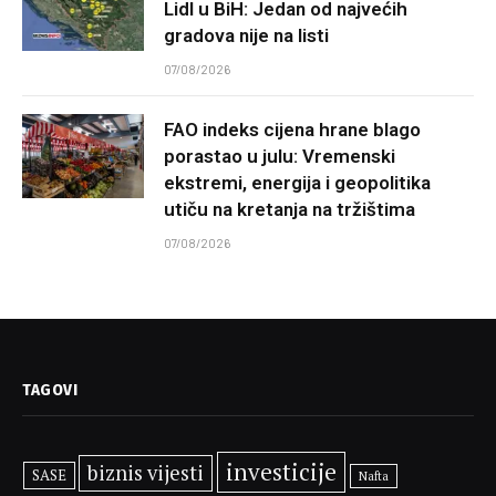
Lidl u BiH: Jedan od najvećih
gradova nije na listi
07/08/2026
FAO indeks cijena hrane blago
porastao u julu: Vremenski
ekstremi, energija i geopolitika
utiču na kretanja na tržištima
07/08/2026
TAGOVI
investicije
biznis vijesti
SASE
Nafta