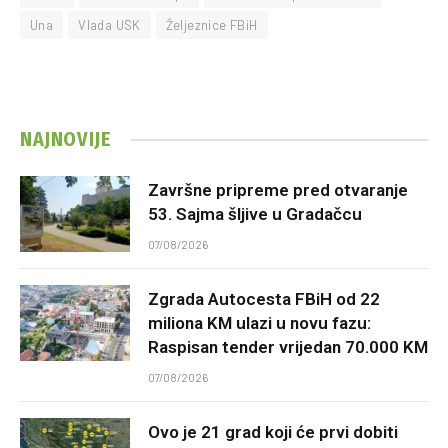
Una
Vlada USK
Željeznice FBiH
NAJNOVIJE
Završne pripreme pred otvaranje
53. Sajma šljive u Gradačcu
07/08/2026
Zgrada Autocesta FBiH od 22
miliona KM ulazi u novu fazu:
Raspisan tender vrijedan 70.000 KM
07/08/2026
Ovo je 21 grad koji će prvi dobiti