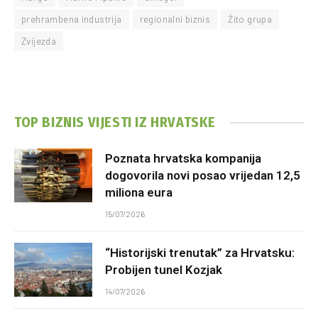
prehrambena industrija
regionalni biznis
Žito grupa
Zvijezda
TOP BIZNIS VIJESTI IZ HRVATSKE
Poznata hrvatska kompanija
dogovorila novi posao vrijedan 12,5
miliona eura
15/07/2026
“Historijski trenutak” za Hrvatsku:
Probijen tunel Kozjak
14/07/2026