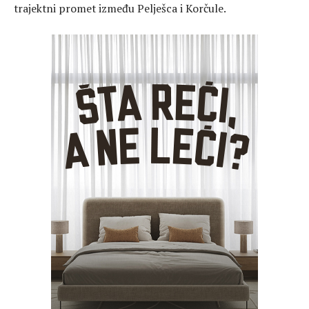
trajektni promet između Pelješca i Korčule.