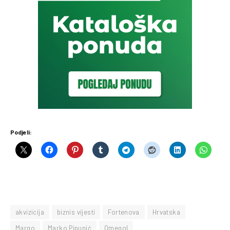
Podjeli:
akvizicija
biznis vijesti
Fortenova
Hrvatska
Margo
Marko Pipunić
Omegol