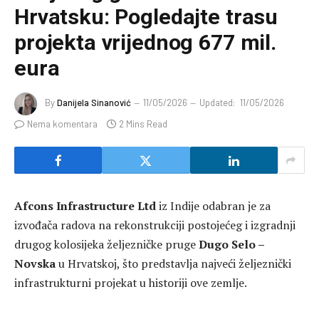
Hrvatsku: Pogledajte trasu
projekta vrijednog 677 mil.
eura
By
Danijela Sinanović
11/05/2026
Updated:
11/05/2026
Nema komentara
2 Mins Read
Afcons Infrastructure Ltd
iz Indije odabran je za
izvođača radova na rekonstrukciji postojećeg i izgradnji
drugog kolosijeka željezničke pruge
Dugo Selo –
Novska
u Hrvatskoj, što predstavlja najveći željeznički
infrastrukturni projekat u historiji ove zemlje.