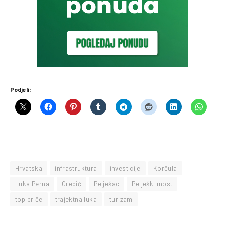
Podjeli:
Hrvatska
infrastruktura
investicije
Korčula
Luka Perna
Orebić
Pelješac
Pelješki most
top priče
trajektna luka
turizam