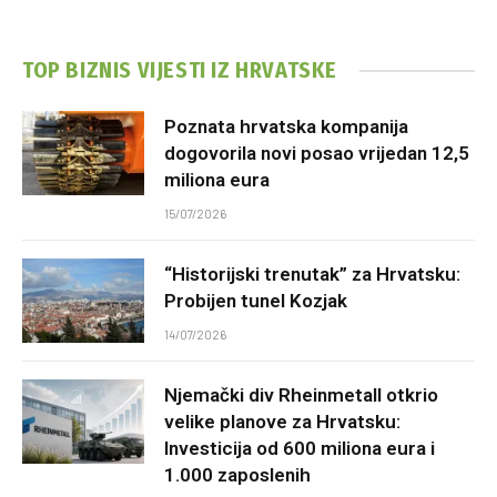
TOP BIZNIS VIJESTI IZ HRVATSKE
Poznata hrvatska kompanija
dogovorila novi posao vrijedan 12,5
miliona eura
15/07/2026
“Historijski trenutak” za Hrvatsku:
Probijen tunel Kozjak
14/07/2026
Njemački div Rheinmetall otkrio
velike planove za Hrvatsku:
Investicija od 600 miliona eura i
1.000 zaposlenih