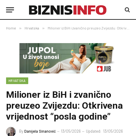
Home
»
Hrvatska
»
Milioner iz BiH i zvanično preuzeo Zvijezdu: Otkrivena vrijednost “posla godine”
HRVATSKA
Milioner iz BiH i zvanično
preuzeo Zvijezdu: Otkrivena
vrijednost “posla godine”
By
Danijela Sinanović
13/05/2026
Updated:
13/05/2026