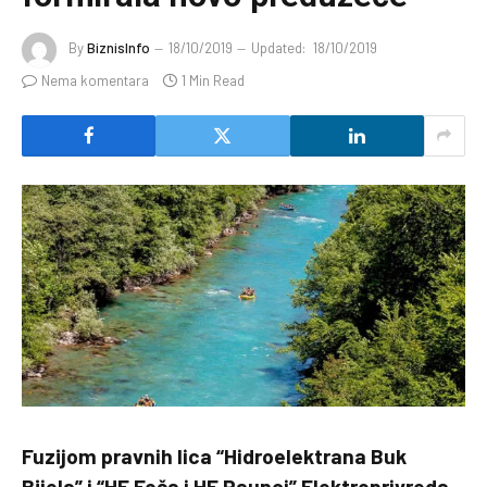
By
BiznisInfo
18/10/2019
Updated:
18/10/2019
Nema komentara
1 Min Read
Fuzijom pravnih lica “Hidroelektrana Buk
Bijela” i “HE Foča i HE Paunci” Elektroprivreda