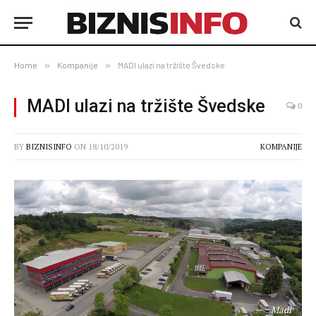
Home
»
Kompanije
»
MADI ulazi na tržište Švedske
MADI ulazi na tržište Švedske
0
BY
BIZNISINFO
ON
18/10/2019
KOMPANIJE
Madi