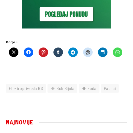
Podjeli:
Elektroprivreda RS
HE Buk Bijela
HE Foča
Paunci
NAJNOVIJE