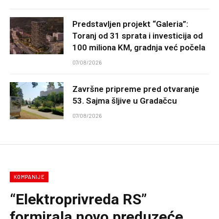
Predstavljen projekt “Galeria”:
Toranj od 31 sprata i investicija od
100 miliona KM, gradnja već počela
07/08/2026
Završne pripreme pred otvaranje
53. Sajma šljive u Gradačcu
07/08/2026
KOMPANIJE
“Elektroprivreda RS”
formirala novo preduzeće