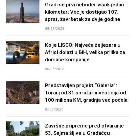
Gradi se prvi neboder visok jedan
kilometar: Već je dostigao 107.
sprat, završetak za dvije godine
08/08/2026
Ko je LISCO: Najveća željezara u
Africi dolazi u BiH, velika prilika za
domaće kompanije
08/08/2026
Predstavljen projekt “Galeria”:
Toranj od 31 sprata i investicija od
100 miliona KM, gradnja već počela
07/08/2026
Završne pripreme pred otvaranje
53. Sajma šljive u Gradačcu