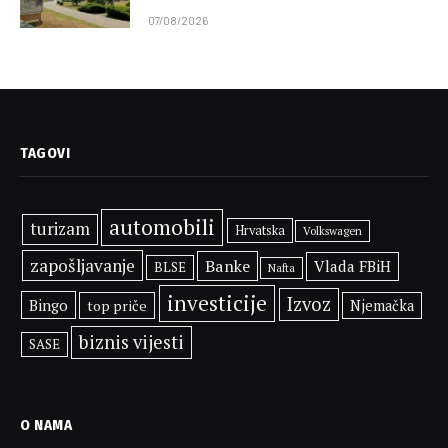
07/08/2026
TAGOVI
automobili
turizam
Hrvatska
Volkswagen
zapošljavanje
Banke
Vlada FBiH
BLSE
Nafta
investicije
Izvoz
Bingo
top priče
Njemačka
biznis vijesti
SASE
O NAMA