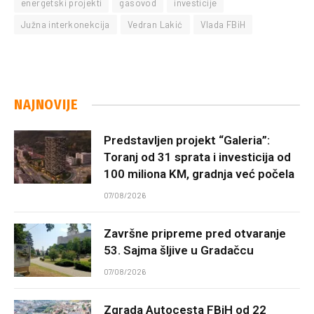
energetski projekti
gasovod
investicije
Južna interkonekcija
Vedran Lakić
Vlada FBiH
NAJNOVIJE
Predstavljen projekt “Galeria”:
Toranj od 31 sprata i investicija od
100 miliona KM, gradnja već počela
07/08/2026
Završne pripreme pred otvaranje
53. Sajma šljive u Gradačcu
07/08/2026
Zgrada Autocesta FBiH od 22