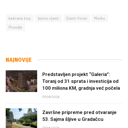
bakrena žica
biznis vijesti
Damir Vican
Miviko
Posušje
NAJNOVIJE
Predstavljen projekt “Galeria”:
Toranj od 31 sprata i investicija od
100 miliona KM, gradnja već počela
07/08/2026
Završne pripreme pred otvaranje
53. Sajma šljive u Gradačcu
07/08/2026