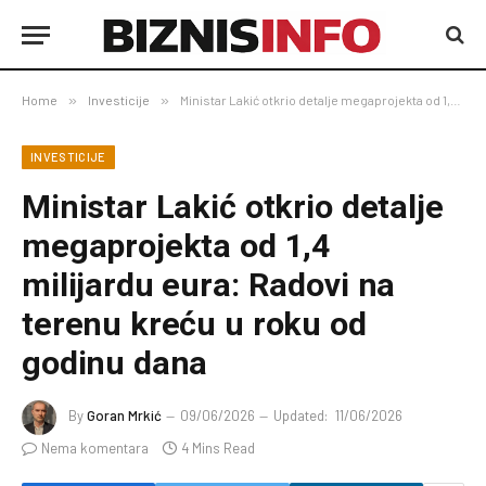
Home
»
Investicije
»
Ministar Lakić otkrio detalje megaprojekta od 1,4 milijardu eura: Radovi na terenu kreću u roku od godinu dana
INVESTICIJE
Ministar Lakić otkrio detalje
megaprojekta od 1,4
milijardu eura: Radovi na
terenu kreću u roku od
godinu dana
By
Goran Mrkić
09/06/2026
Updated:
11/06/2026
Nema komentara
4 Mins Read