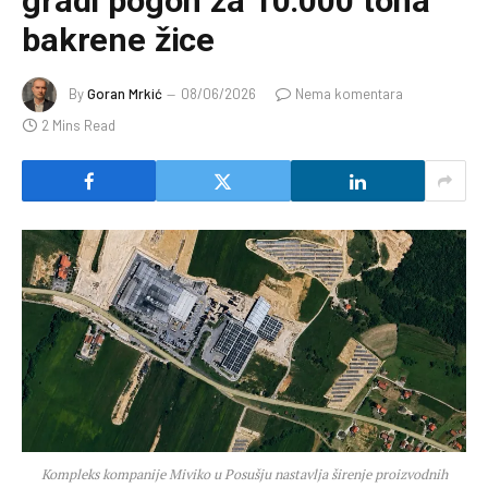
gradi pogon za 10.000 tona
bakrene žice
By
Goran Mrkić
08/06/2026
Nema komentara
2 Mins Read
Kompleks kompanije Miviko u Posušju nastavlja širenje proizvodnih