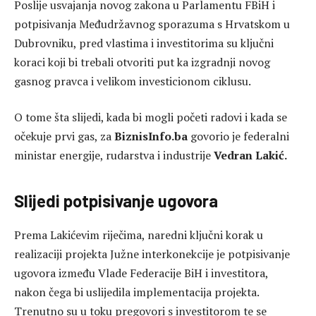
Poslije usvajanja novog zakona u Parlamentu FBiH i
potpisivanja Međudržavnog sporazuma s Hrvatskom u
Dubrovniku, pred vlastima i investitorima su ključni
koraci koji bi trebali otvoriti put ka izgradnji novog
gasnog pravca i velikom investicionom ciklusu.
O tome šta slijedi, kada bi mogli početi radovi i kada se
očekuje prvi gas, za
BiznisInfo.ba
govorio je federalni
ministar energije, rudarstva i industrije
Vedran Lakić.
Slijedi potpisivanje ugovora
Prema Lakićevim riječima, naredni ključni korak u
realizaciji projekta Južne interkonekcije je potpisivanje
ugovora između Vlade Federacije BiH i investitora,
nakon čega bi uslijedila implementacija projekta.
Trenutno su u toku pregovori s investitorom te se