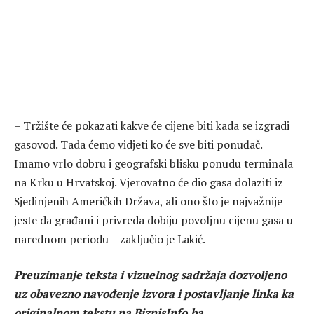
– Tržište će pokazati kakve će cijene biti kada se izgradi
gasovod. Tada ćemo vidjeti ko će sve biti ponuđač.
Imamo vrlo dobru i geografski blisku ponudu terminala
na Krku u Hrvatskoj. Vjerovatno će dio gasa dolaziti iz
Sjedinjenih Američkih Država, ali ono što je najvažnije
jeste da građani i privreda dobiju povoljnu cijenu gasa u
narednom periodu – zaključio je Lakić.
Preuzimanje teksta i vizuelnog sadržaja dozvoljeno
uz obavezno navođenje izvora i postavljanje linka ka
originalnom tekstu na BiznisInfo.ba